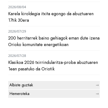
2026/08/04
Karela kiroldegia itxita egongo da abuztuaren
17tik 30era
2026/07/29
200 herritarrek baino gehiagok eman dute izena
Orioko komunitate energetikoan
2026/07/28
Klasikoa 2026 txirrindularitza-proba abuztuaren
1ean pasatuko da Oriotik
Albiste guztiak
Hemeroteka