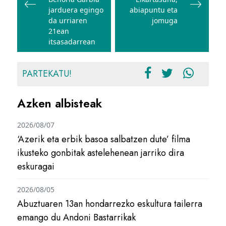
jarduera egingo
abiapuntu eta
da urriaren
jomuga
21ean
itsasadarrean
PARTEKATU!
Azken albisteak
2026/08/07
‘Azerik eta erbik basoa salbatzen dute’ filma
ikusteko gonbitak astelehenean jarriko dira
eskuragai
2026/08/05
Abuztuaren 13an hondarrezko eskultura tailerra
emango du Andoni Bastarrikak