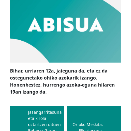
Bihar, urriaren 12a, jaieguna da, eta ez da
ostegunetako ohiko azokarik izango.
Honenbestez, hurrengo azoka-eguna hilaren
19an izango da.
Bidalketetan
zehar
Jasangarritasuna
eta kirola
nabigatu
uztartzen dituen
Orioko Meskita:
Behoria Garbia
Elkartasuna,