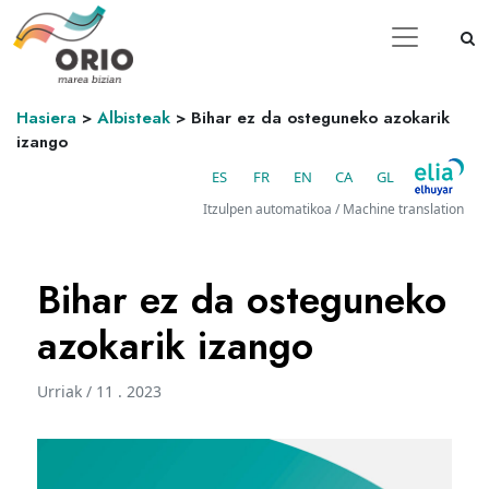
Hasiera
>
Albisteak
>
Bihar ez da osteguneko azokarik
izango
ES
FR
EN
CA
GL
Itzulpen automatikoa / Machine translation
Bihar ez da osteguneko
azokarik izango
Urriak / 11 . 2023