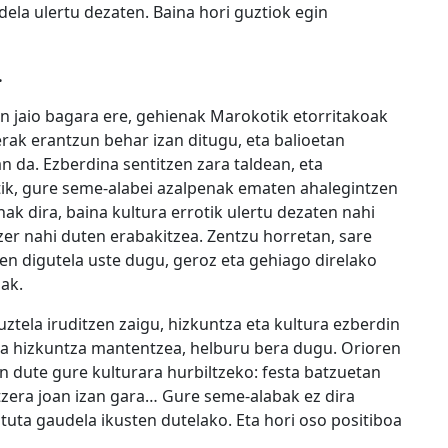
dela ulertu dezaten. Baina hori guztiok egin
.
n jaio bagara ere, gehienak Marokotik etorritakoak
ak erantzun behar izan ditugu, eta balioetan
an da. Ezberdina sentitzen zara taldean, eta
tik, gure seme-alabei azalpenak ematen ahalegintzen
nak dira, baina kultura errotik ulertu dezaten nahi
er nahi duten erabakitzea. Zentzu horretan, sare
en digutela uste dugu, geroz eta gehiago direlako
ak.
ztela iruditzen zaigu, hizkuntza eta kultura ezberdin
eta hizkuntza mantentzea, helburu bera dugu. Orioren
en dute gure kulturara hurbiltzeko: festa batzuetan
ntzera joan izan gara… Gure seme-alabak ez dira
tuta gaudela ikusten dutelako. Eta hori oso positiboa