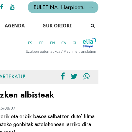
BULETINA. Harpidetu
AGENDA
GUK ORIORI
ES
FR
EN
CA
GL
Itzulpen automatikoa / Machine translation
ARTEKATU!
zken albisteak
26/08/07
zerik eta erbik basoa salbatzen dute’ filma
usteko gonbitak astelehenean jarriko dira