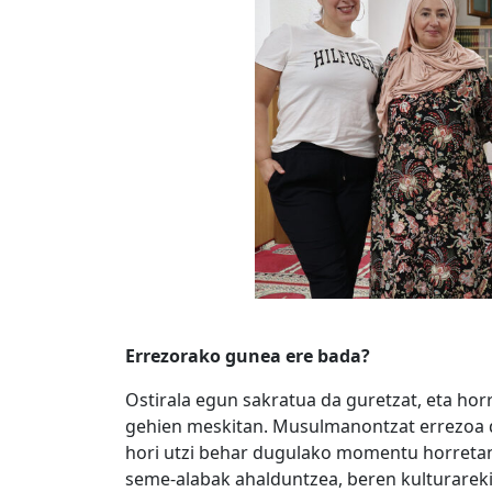
Errezorako gunea ere bada?
Ostirala egun sakratua da guretzat, eta hor
gehien meskitan. Musulmanontzat errezoa 
hori utzi behar dugulako momentu horretan
seme-alabak ahalduntzea, beren kulturarekin