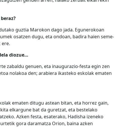
 beraz?
bildutako guztia Marokon dago jada. Egunerokoan
kumek osatzen dugu, eta ondoan, badira haien seme-
 ere.
dela diozue…
rte zabaldu genuen, eta inaugurazio-festa egin zen
retoa nolakoa den; arabiera ikasteko eskolak ematen
olak ematen ditugu astean bitan, eta horrez gain,
kita elkargune bat da guretzat, eta bestelako
patzeko. Azken festa, esaterako, Hadisha izeneko
rtetik gora daramatza Orion, baina azken