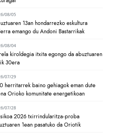
kuragai
26/08/05
uztuaren 13an hondarrezko eskultura
ilerra emango du Andoni Bastarrikak
26/08/04
rela kiroldegia itxita egongo da abuztuaren
tik 30era
26/07/29
0 herritarrek baino gehiagok eman dute
ena Orioko komunitate energetikoan
26/07/28
asikoa 2026 txirrindularitza-proba
uztuaren 1ean pasatuko da Oriotik