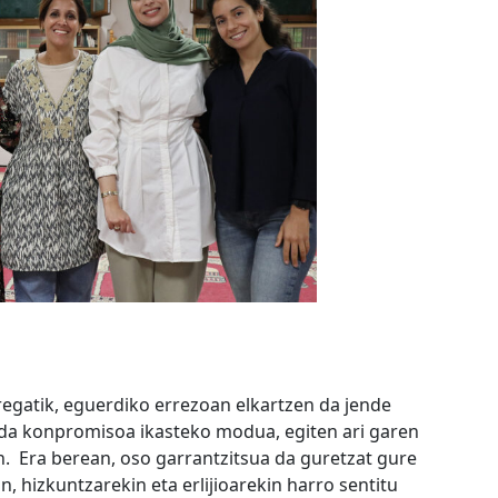
regatik, eguerdiko errezoan elkartzen da jende
da konpromisoa ikasteko modua, egiten ari garen
. Era berean, oso garrantzitsua da guretzat gure
, hizkuntzarekin eta erlijioarekin harro sentitu