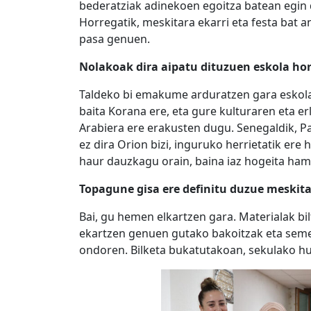
bederatziak adinekoen egoitza batean egin 
Horregatik, meskitara ekarri eta festa bat 
pasa genuen.
Nolakoak dira aipatu dituzuen eskola hor
Taldeko bi emakume arduratzen gara eskolak
baita Korana ere, eta gure kulturaren eta er
Arabiera ere erakusten dugu. Senegaldik, Pa
ez dira Orion bizi, inguruko herrietatik ere 
haur dauzkagu orain, baina iaz hogeita hamab
Topagune gisa ere definitu duzue meskit
Bai, gu hemen elkartzen gara. Materialak bil
ekartzen genuen gutako bakoitzak eta sem
ondoren. Bilketa bukatutakoan, sekulako hu