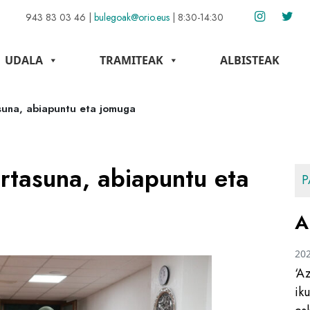
943 83 03 46
|
bulegoak@orio.eus
|
8:30-14:30
UDALA
TRAMITEAK
ALBISTEAK
suna, abiapuntu eta jomuga
rtasuna, abiapuntu eta
P
A
20
‘A
ik