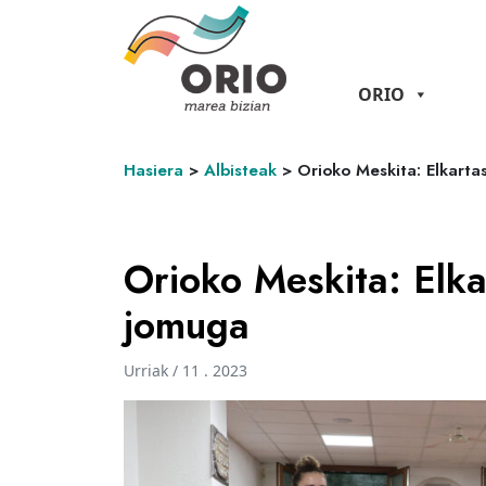
ORIO
Hasiera
>
Albisteak
>
Orioko Meskita: Elkarta
Orioko Meskita: Elka
jomuga
Urriak / 11 . 2023