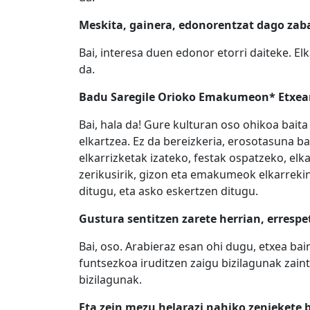
Meskita, gainera, edonorentzat dago zaba
Bai, interesa duen edonor etorri daiteke. El
da.
Badu Saregile Orioko Emakumeon* Etxea
Bai, hala da! Gure kulturan oso ohikoa bait
elkartzea. Ez da bereizkeria, erosotasuna 
elkarrizketak izateko, festak ospatzeko, e
zerikusirik, gizon eta emakumeok elkarreki
ditugu, eta asko eskertzen ditugu.
Gustura sentitzen zarete herrian, erresp
Bai, oso. Arabieraz esan ohi dugu, etxea ba
funtsezkoa iruditzen zaigu bizilagunak zaint
bizilagunak.
Eta zein mezu helarazi nahiko zeniekete b