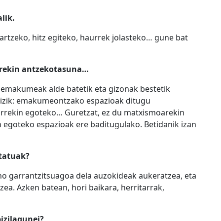
lik.
kartzeko, hitz egiteko, haurrek jolasteko… gune bat
rekin antzekotasuna…
a emakumeak alde batetik eta gizonak bestetik
baizik: emakumeontzako espazioak ditugu
lkarrekin egoteko… Guretzat, ez du matxismoarekin
n egoteko espazioak ere baditugulako. Betidanik izan
etatuak?
ino garrantzitsuagoa dela auzokideak aukeratzea, eta
zea. Azken batean, hori baikara, herritarrak,
izilagunei?