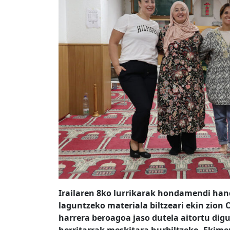
Irailaren 8ko lurrikarak hondamendi han
laguntzeko materiala biltzeari ekin zion
harrera beroagoa jaso dutela aitortu digut
herritarrak meskitara hurbiltzeko. Ekim