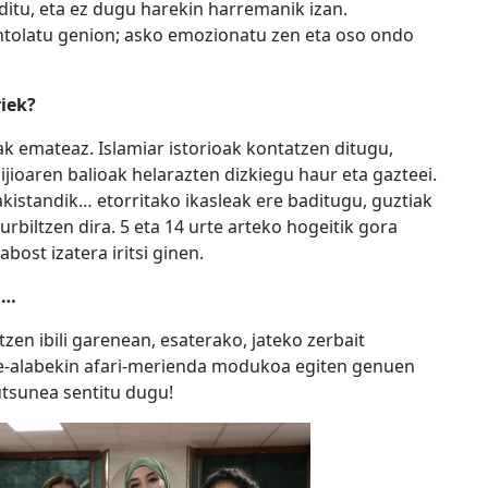
ditu, eta ez dugu harekin harremanik izan.
antolatu genion; asko emozionatu zen eta oso ondo
iek?
 emateaz. Islamiar istorioak kontatzen ditugu,
lijioaren balioak helarazten dizkiegu haur eta gazteei.
kistandik… etorritako ikasleak ere baditugu, guztiak
hurbiltzen dira. 5 eta 14 urte arteko hogeitik gora
ost izatera iritsi ginen.
a…
tzen ibili garenean, esaterako, jateko zerbait
e-alabekin afari-merienda modukoa egiten genuen
tsunea sentitu dugu!