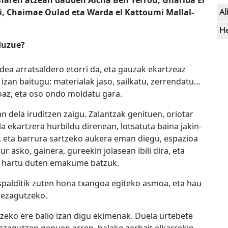
Al
, Chaimae Oulad eta Warda el Kattoumi Mallal-
He
 duzue?
ea arratsaldero etorri da, eta gauzak ekartzeaz
a izan baitugu: materialak jaso, sailkatu, zerrendatu…
z, eta oso ondo moldatu gara.
an dela iruditzen zaigu. Zalantzak genituen, oriotar
a ekartzera hurbildu direnean, lotsatuta baina jakin-
, eta barrura sartzeko aukera eman diegu, espazioa
 asko, gainera, gureekin jolasean ibili dira, eta
ra hartu duten emakume batzuk.
 aspalditik zuten hona txangoa egiteko asmoa, eta hau
 ezagutzeko.
eko ere balio izan digu ekimenak. Duela urtebete
 ezagutzen genuen arren, halako zerbait elkarrekin