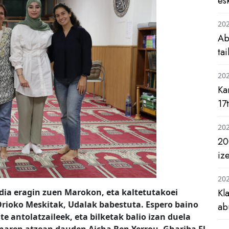
es
20
Ab
ta
20
Ka
17
20
20
iz
20
dia eragin zuen Marokon, eta kaltetutakoei
Kl
 Orioko Meskitak, Udalak babestuta. Espero baino
ab
e antolatzaileek, eta bilketak balio izan duela
enaren atzean dauden Aicha Ben Yerrou, Ghariba El