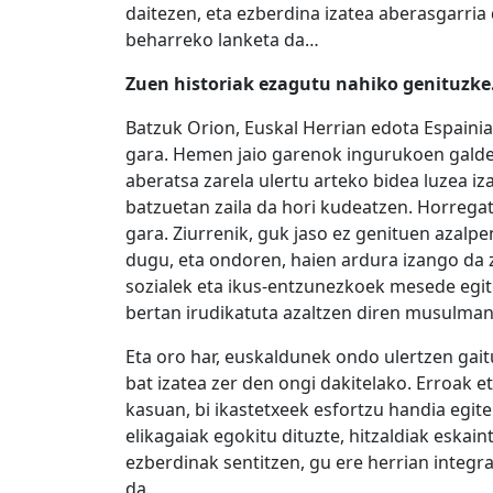
daitezen, eta ezberdina izatea aberasgarria 
beharreko lanketa da…
Zuen historiak ezagutu nahiko genituzke
Batzuk Orion, Euskal Herrian edota Espainia
gara. Hemen jaio garenok ingurukoen galder
aberatsa zarela ulertu arteko bidea luzea iz
batzuetan zaila da hori kudeatzen. Horrega
gara. Ziurrenik, guk jaso ez genituen azalpe
dugu, eta ondoren, haien ardura izango da z
sozialek eta ikus-entzunezkoek mesede egit
bertan irudikatuta azaltzen diren musulman
Eta oro har, euskaldunek ondo ulertzen gaitu
bat izatea zer den ongi dakitelako. Erroak 
kasuan, bi ikastetxeek esfortzu handia egit
elikagaiak egokitu dituzte, hitzaldiak eskai
ezberdinak sentitzen, gu ere herrian integra
da.