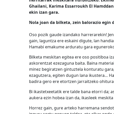
Ghailani, Karima Essarroukh El Hamddani
ekin izan gara.
Nola joan da bilketa, zein balorazio egin
Oso pozik gaude izandako harrerarekin! Jend
gain, laguntza ere eskaini digute, lan handi
Hamabi emakume arduratu gara egunerokoa
Bilketa meskitan egitea ere oso positiboa iz
askorentzat ezezaguna baita. Baina material
minez begiratzen gintuztela konturatu gara
ezagutzera, egiten dugun lana ikustera… Haur
badira gero ere etortzen jarraitzeko ohitu
Bi ikastetxeetatik ere talde bana etorri da;
aukera ezin hobea izan da, ikasleek meskita
Horrez gain, gure arteko harremana sendotz
inguru sortu genuen taldea, eta elkar ondo