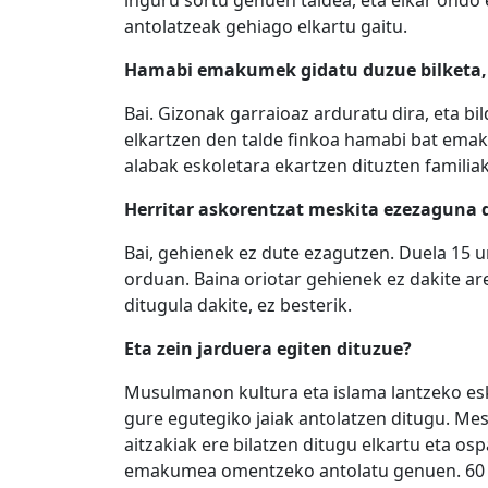
antolatzeak gehiago elkartu gaitu.
Hamabi emakumek gidatu duzue bilketa,
Bai. Gizonak garraioaz arduratu dira, eta 
elkartzen den talde finkoa hamabi bat ema
alabak eskoletara ekartzen dituzten familiak
Herritar askorentzat meskita ezezaguna 
Bai, gehienek ez dute ezagutzen. Duela 15 u
orduan. Baina oriotar gehienek ez dakite a
ditugula dakite, ez besterik.
Eta zein jarduera egiten dituzue?
Musulmanon kultura eta islama lantzeko esk
gure egutegiko jaiak antolatzen ditugu. Mes
aitzakiak ere bilatzen ditugu elkartu eta os
emakumea omentzeko antolatu genuen. 60 u