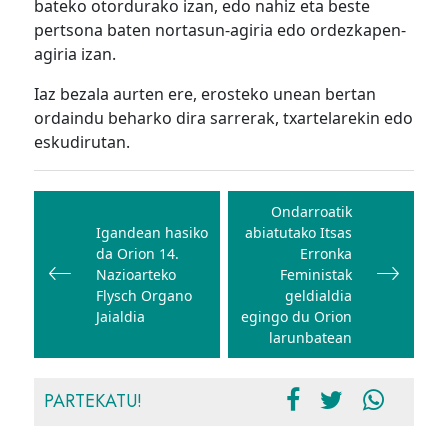
bateko otordurako izan, edo nahiz eta beste
pertsona baten nortasun-agiria edo ordezkapen-
agiria izan.
Iaz bezala aurten ere, erosteko unean bertan
ordaindu beharko dira sarrerak, txartelarekin edo
eskudirutan.
Bidalketetan
zehar
Ondarroatik
Igandean hasiko
abiatutako Itsas
nabigatu
da Orion 14.
Erronka
Nazioarteko
Feministak
Flysch Organo
geldialdia
Jaialdia
egingo du Orion
larunbatean
PARTEKATU!