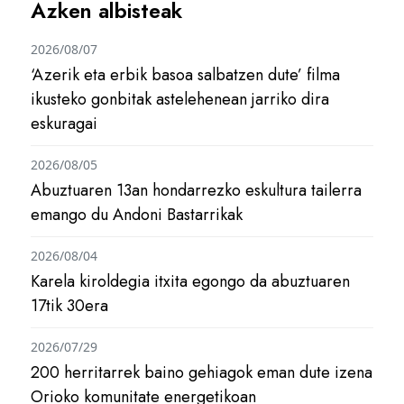
Azken albisteak
2026/08/07
‘Azerik eta erbik basoa salbatzen dute’ filma
ikusteko gonbitak astelehenean jarriko dira
eskuragai
2026/08/05
Abuztuaren 13an hondarrezko eskultura tailerra
emango du Andoni Bastarrikak
2026/08/04
Karela kiroldegia itxita egongo da abuztuaren
17tik 30era
2026/07/29
200 herritarrek baino gehiagok eman dute izena
Orioko komunitate energetikoan