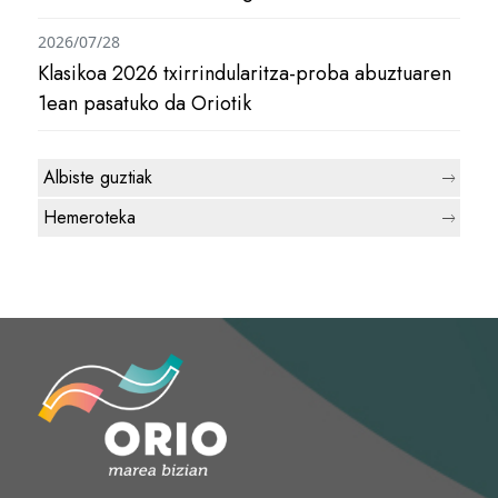
2026/07/28
Klasikoa 2026 txirrindularitza-proba abuztuaren
1ean pasatuko da Oriotik
Albiste guztiak
Hemeroteka