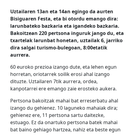
Uztailaren 13an eta 14an egingo da aurten
Bisiguaren Festa, eta bi otordu emango dira:
larunbateko bazkaria eta igandeko bazkaria.
Bakoitzean 220 pertsona inguruk jango du, eta
txartelak larunbat honetan, uztailak 6, jarriko
dira salgai turismo-bulegoan, 8:00etatik
aurrera.
60 euroko prezioa izango dute, eta lehen egun
horretan, oriotarrek soilik erosi ahal izango
dituzte. Uztailaren 7tik aurrera, ordea,
kanpotarrei ere emango zaie erosteko aukera.
Pertsona bakoitzak mahai bat erreserbatu ahal
izango du gehienez. 10 laguneko mahaiak dira;
gehienez ere, 11 pertsona sartu daitezke,
estuago. Ez da onartuko pertsona batek mahai
bat baino gehiago hartzea, nahiz eta beste egun