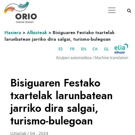
Hasiera
>
Albisteak
>
Bisiguaren Festako txartelak
larunbatean jarriko dira salgai, turismo-bulegoan
ES
FR
EN
CA
GL
Itzulpen automatikoa / Machine translation
Bisiguaren Festako
txartelak larunbatean
jarriko dira salgai,
turismo-bulegoan
Uztailak / 04 . 2024