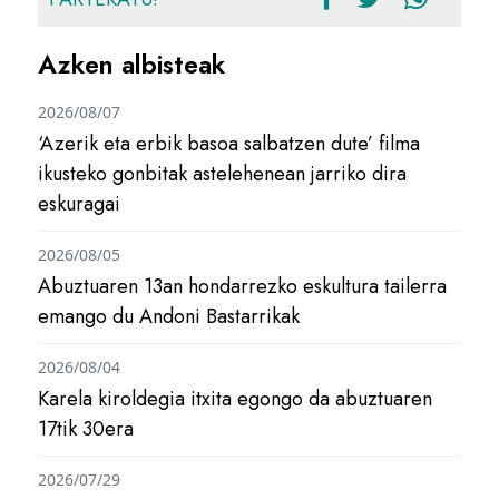
Azken albisteak
2026/08/07
‘Azerik eta erbik basoa salbatzen dute’ filma
ikusteko gonbitak astelehenean jarriko dira
eskuragai
2026/08/05
Abuztuaren 13an hondarrezko eskultura tailerra
emango du Andoni Bastarrikak
2026/08/04
Karela kiroldegia itxita egongo da abuztuaren
17tik 30era
2026/07/29