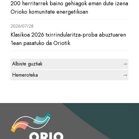
200 herritarrek baino gehiagok eman dute izena
Orioko komunitate energetikoan
2026/07/28
Klasikoa 2026 txirrindularitza-proba abuztuaren
1ean pasatuko da Oriotik
Albiste guztiak
Hemeroteka