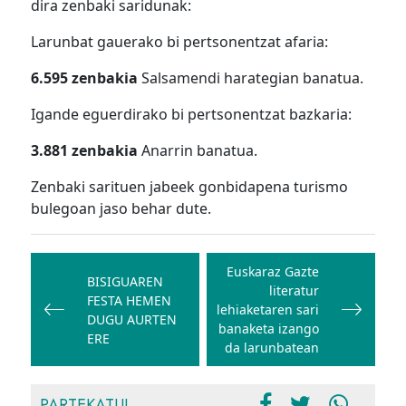
dira zenbaki saridunak:
Larunbat gauerako bi pertsonentzat afaria:
6.595 zenbakia
Salsamendi harategian banatua.
Igande eguerdirako bi pertsonentzat bazkaria:
3.881 zenbakia
Anarrin banatua.
Zenbaki sarituen jabeek gonbidapena turismo
bulegoan jaso behar dute.
Bidalketetan
zehar
Euskaraz Gazte
BISIGUAREN
literatur
nabigatu
FESTA HEMEN
lehiaketaren sari
DUGU AURTEN
banaketa izango
ERE
da larunbatean
PARTEKATU!