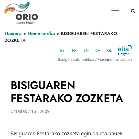
Hasiera
>
Hemeroteka
>
BISIGUAREN FESTARAKO
ZOZKETA
ES
FR
EN
CA
GL
Itzulpen automatikoa / Machine translation
BISIGUAREN
FESTARAKO ZOZKETA
Uztailak / 16 . 2009
Bisiguaren Festarako zozketa egin da eta hauek