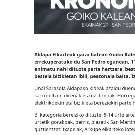
Aldapa Elkarteak garai batean Goiko Kalek
errekuperatuko du San Pedro egunean, 11:
animatu nahi dituzte parte hartzera, bes
bestela bizikletan ibili, peatonala baita.
Unai Sarasola Aldapako kideak azaldu duenez
sarri ibiltzen direnak eta ez direnak. Horreg
elektrikoekin eta bizikleta bereziekin parte 
Bi kategoria bereiziko dituzte: 8-14 urte arte
urtetik gorakoak, berriz, plazatik San Martin
guztientzat: txapelak, Arkupe elkarteko lote