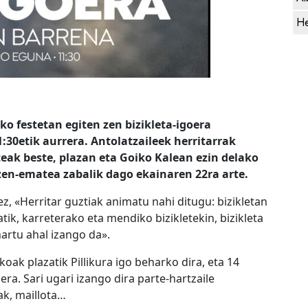
He
o festetan egiten zen bizikleta-igoera
30etik aurrera. Antolatzaileek herritarrak
teak beste, plazan eta Goiko Kalean ezin delako
 Izen-ematea zabalik dago ekainaren 22ra arte.
, «Herritar guztiak animatu nahi ditugu: bizikletan
atik, karreterako eta mendiko bizikletekin, bizikleta
hartu ahal izango da».
koak plazatik Pillikura igo beharko dira, eta 14
era. Sari ugari izango dira parte-hartzaile
ak, maillota…