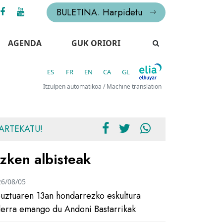
BULETINA. Harpidetu
AGENDA
GUK ORIORI
ES
FR
EN
CA
GL
Itzulpen automatikoa / Machine translation
ARTEKATU!
zken albisteak
26/08/05
uztuaren 13an hondarrezko eskultura
ilerra emango du Andoni Bastarrikak