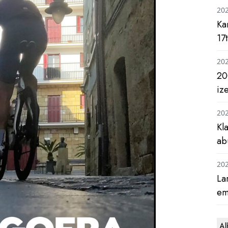
20
Ka
17
20
20
iz
20
Kl
ab
20
La
em
Al