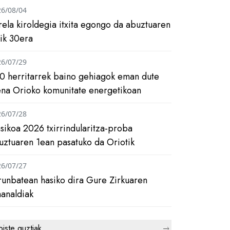
26/08/04
rela kiroldegia itxita egongo da abuztuaren
tik 30era
26/07/29
0 herritarrek baino gehiagok eman dute
ena Orioko komunitate energetikoan
26/07/28
asikoa 2026 txirrindularitza-proba
uztuaren 1ean pasatuko da Oriotik
26/07/27
runbatean hasiko dira Gure Zirkuaren
analdiak
biste guztiak