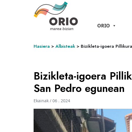
ORIO
Hasiera
>
Albisteak
>
Bizikleta-igoera Pillik
Bizikleta-igoera Pill
San Pedro egunean
Ekainak / 06 . 2024