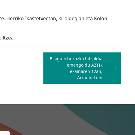
e. Herriko Ikastetxeetan, kiroldegian eta Kolon
iltzea.
Bisiguei buruzko hitzaldia
emango du AZTIk
ekainaren 12an,
Arraunetxen