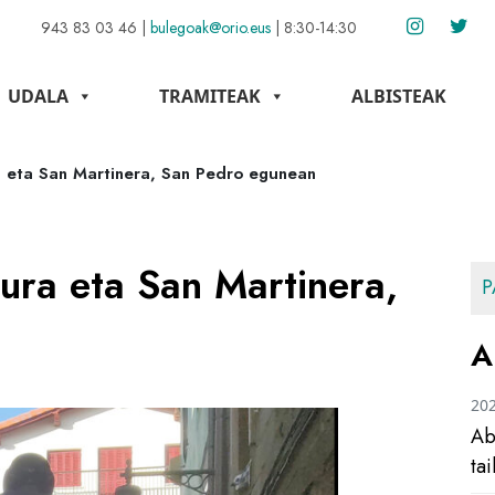
943 83 03 46
|
bulegoak@orio.eus
|
8:30-14:30
UDALA
TRAMITEAK
ALBISTEAK
ura eta San Martinera, San Pedro egunean
ikura eta San Martinera,
P
A
20
Ab
ta