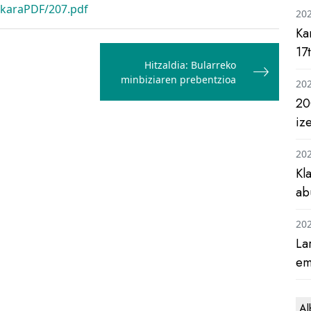
rkaraPDF/207.pdf
20
Ka
17
Hitzaldia: Bularreko
minbiziaren prebentzioa
20
20
iz
20
Kl
ab
20
La
em
Al