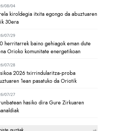
26/08/04
rela kiroldegia itxita egongo da abuztuaren
tik 30era
26/07/29
0 herritarrek baino gehiagok eman dute
ena Orioko komunitate energetikoan
26/07/28
asikoa 2026 txirrindularitza-proba
uztuaren 1ean pasatuko da Oriotik
26/07/27
runbatean hasiko dira Gure Zirkuaren
analdiak
biste guztiak