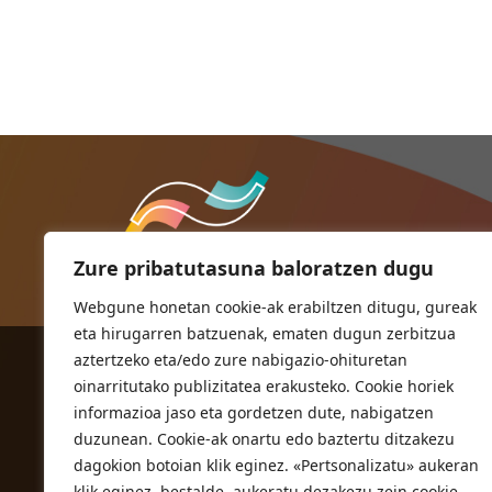
Zure pribatutasuna baloratzen dugu
Webgune honetan cookie-ak erabiltzen ditugu, gureak
eta hirugarren batzuenak, ematen dugun zerbitzua
aztertzeko eta/edo zure nabigazio-ohituretan
ORIOKO UDALA
oinarritutako publizitatea erakusteko. Cookie horiek
Herriko plaza,1
informazioa jaso eta gordetzen dute, nabigatzen
20810 Orio (Gipuzkoa)
duzunean. Cookie-ak onartu edo baztertu ditzakezu
T. 943 83 03 46
dagokion botoian klik eginez. «Pertsonalizatu» aukeran
klik eginez, bestalde, aukeratu dezakezu zein cookie