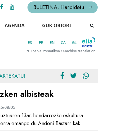
BULETINA. Harpidetu
AGENDA
GUK ORIORI
ES
FR
EN
CA
GL
Itzulpen automatikoa / Machine translation
ARTEKATU!
zken albisteak
26/08/05
uztuaren 13an hondarrezko eskultura
ilerra emango du Andoni Bastarrikak