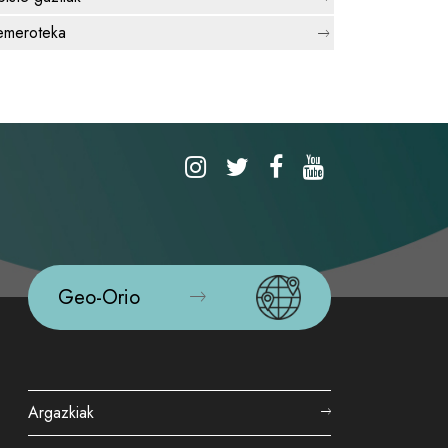
meroteka
Geo-Orio
Argazkiak