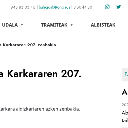
943 83 03 46
|
bulegoak@orio.eus
|
8:30-14:30
UDALA
TRAMITEAK
ALBISTEAK
 Karkararen 207. zenbakia
a Karkararen 207.
P
A
20
arkara aldizkariaren azken zenbakia.
Ab
ta