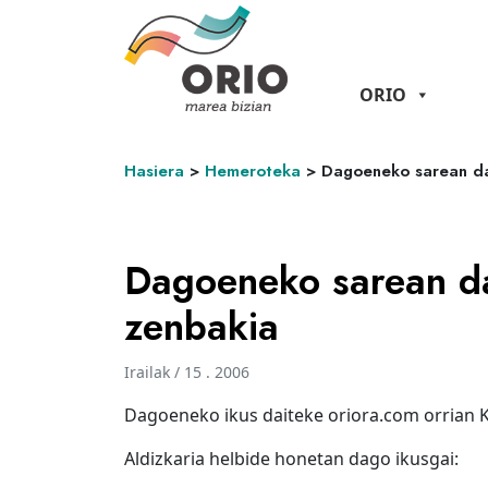
ORIO
Hasiera
>
Hemeroteka
>
Dagoeneko sarean da
Dagoeneko sarean d
zenbakia
Irailak / 15 . 2006
Dagoeneko ikus daiteke oriora.com orrian K
Aldizkaria helbide honetan dago ikusgai: