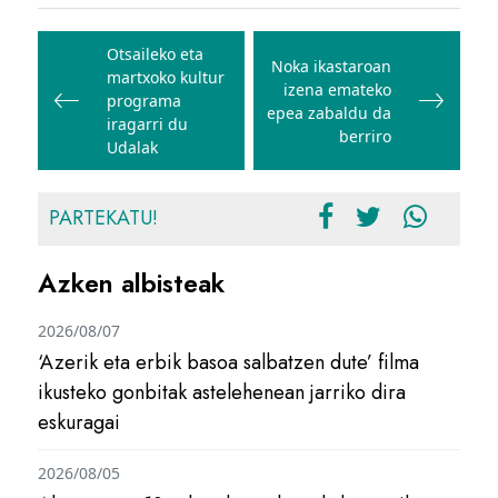
Bidalketetan
zehar
Otsaileko eta
Noka ikastaroan
martxoko kultur
nabigatu
izena emateko
programa
epea zabaldu da
iragarri du
berriro
Udalak
PARTEKATU!
Azken albisteak
2026/08/07
‘Azerik eta erbik basoa salbatzen dute’ filma
ikusteko gonbitak astelehenean jarriko dira
eskuragai
2026/08/05