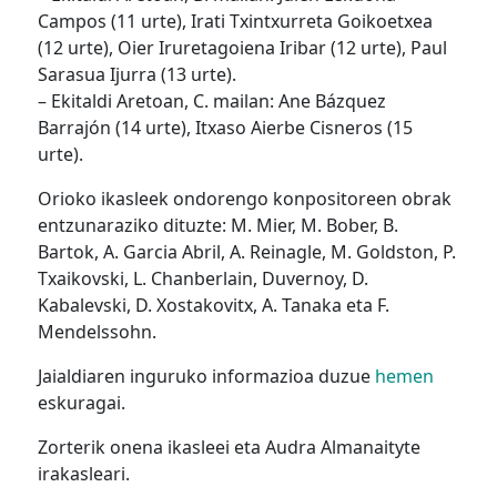
Campos (11 urte), Irati Txintxurreta Goikoetxea
(12 urte), Oier Iruretagoiena Iribar (12 urte), Paul
Sarasua Ijurra (13 urte).
– Ekitaldi Aretoan, C. mailan: Ane Bázquez
Barrajón (14 urte), Itxaso Aierbe Cisneros (15
urte).
Orioko ikasleek ondorengo konpositoreen obrak
entzunaraziko dituzte: M. Mier, M. Bober, B.
Bartok, A. Garcia Abril, A. Reinagle, M. Goldston, P.
Txaikovski, L. Chanberlain, Duvernoy, D.
Kabalevski, D. Xostakovitx, A. Tanaka eta F.
Mendelssohn.
Jaialdiaren inguruko informazioa duzue
hemen
eskuragai.
Zorterik onena ikasleei eta Audra Almanaityte
irakasleari.