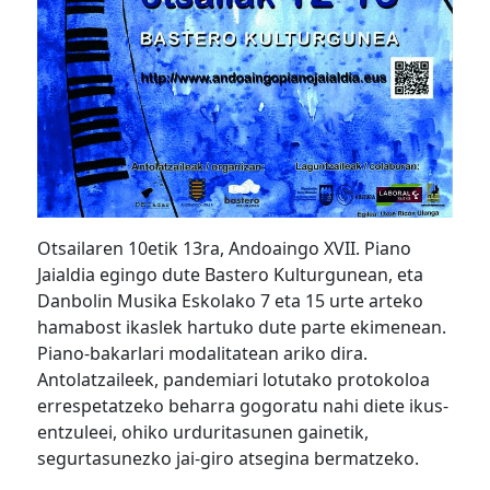
Otsailaren 10etik 13ra, Andoaingo XVII. Piano
Jaialdia egingo dute Bastero Kulturgunean, eta
Danbolin Musika Eskolako 7 eta 15 urte arteko
hamabost ikaslek hartuko dute parte ekimenean.
Piano-bakarlari modalitatean ariko dira.
Antolatzaileek, pandemiari lotutako protokoloa
errespetatzeko beharra gogoratu nahi diete ikus-
entzuleei, ohiko urduritasunen gainetik,
segurtasunezko jai-giro atsegina bermatzeko.