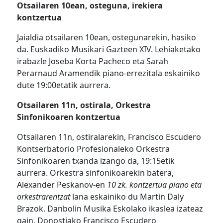
Otsailaren 10ean, osteguna, irekiera
kontzertua
Jaialdia otsailaren 10ean, ostegunarekin, hasiko
da. Euskadiko Musikari Gazteen XIV. Lehiaketako
irabazle Joseba Korta Pacheco eta Sarah
Perarnaud Aramendik piano-errezitala eskainiko
dute 19:00etatik aurrera.
Otsailaren 11n, ostirala, Orkestra
Sinfonikoaren kontzertua
Otsailaren 11n, ostiralarekin, Francisco Escudero
Kontserbatorio Profesionaleko Orkestra
Sinfonikoaren txanda izango da, 19:15etik
aurrera. Orkestra sinfonikoarekin batera,
Alexander Peskanov-en
10 zk. kontzertua piano eta
orkestrarentzat
lana eskainiko du Martin Daly
Brazok. Danbolin Musika Eskolako ikaslea izateaz
gain, Donostiako Francisco Escudero