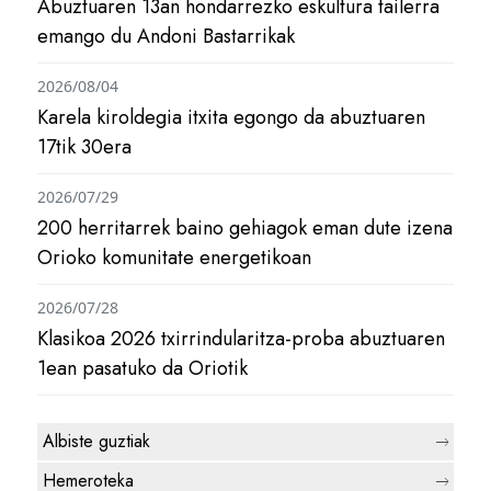
Abuztuaren 13an hondarrezko eskultura tailerra
emango du Andoni Bastarrikak
2026/08/04
Karela kiroldegia itxita egongo da abuztuaren
17tik 30era
2026/07/29
200 herritarrek baino gehiagok eman dute izena
Orioko komunitate energetikoan
2026/07/28
Klasikoa 2026 txirrindularitza-proba abuztuaren
1ean pasatuko da Oriotik
Albiste guztiak
Hemeroteka