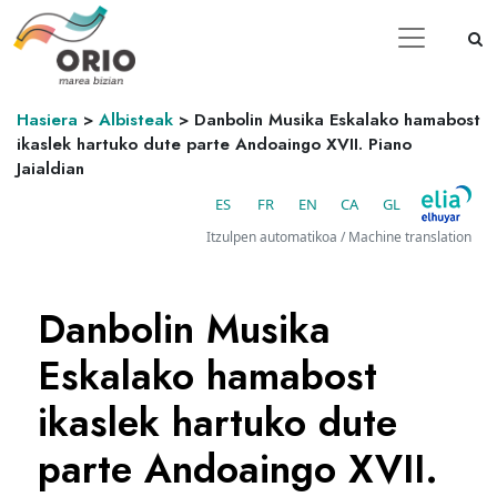
Hasiera
>
Albisteak
>
Danbolin Musika Eskalako hamabost
ikaslek hartuko dute parte Andoaingo XVII. Piano
Jaialdian
ES
FR
EN
CA
GL
Itzulpen automatikoa / Machine translation
Danbolin Musika
Eskalako hamabost
ikaslek hartuko dute
parte Andoaingo XVII.