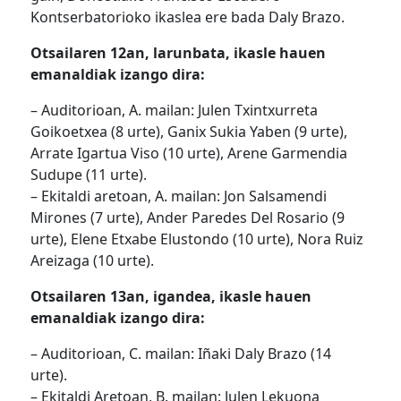
Kontserbatorioko ikaslea ere bada Daly Brazo.
Otsailaren 12an, larunbata, ikasle hauen
emanaldiak izango dira:
– Auditorioan, A. mailan: Julen Txintxurreta
Goikoetxea (8 urte), Ganix Sukia Yaben (9 urte),
Arrate Igartua Viso (10 urte), Arene Garmendia
Sudupe (11 urte).
– Ekitaldi aretoan, A. mailan: Jon Salsamendi
Mirones (7 urte), Ander Paredes Del Rosario (9
urte), Elene Etxabe Elustondo (10 urte), Nora Ruiz
Areizaga (10 urte).
Otsailaren 13an, igandea, ikasle hauen
emanaldiak izango dira:
– Auditorioan, C. mailan: Iñaki Daly Brazo (14
urte).
– Ekitaldi Aretoan, B. mailan: Julen Lekuona