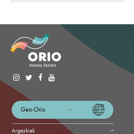
Geo-Orio
Argazkiak