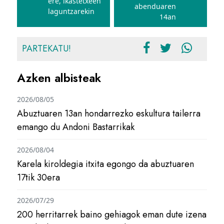
ere, ikastetxeen
abenduaren
laguntzarekin
14an
PARTEKATU!
Azken albisteak
2026/08/05
Abuztuaren 13an hondarrezko eskultura tailerra
emango du Andoni Bastarrikak
2026/08/04
Karela kiroldegia itxita egongo da abuztuaren
17tik 30era
2026/07/29
200 herritarrek baino gehiagok eman dute izena