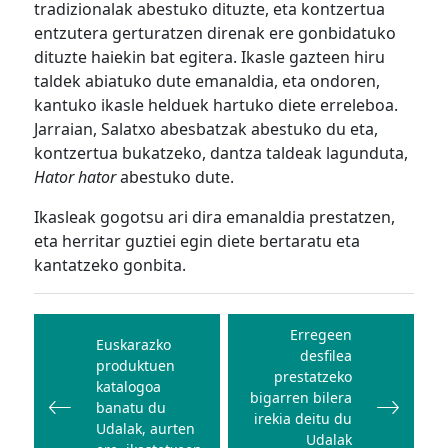
tradizionalak abestuko dituzte, eta kontzertua
entzutera gerturatzen direnak ere gonbidatuko
dituzte haiekin bat egitera. Ikasle gazteen hiru
taldek abiatuko dute emanaldia, eta ondoren,
kantuko ikasle helduek hartuko diete erreleboa.
Jarraian, Salatxo abesbatzak abestuko du eta,
kontzertua bukatzeko, dantza taldeak lagunduta,
Hator hator
abestuko dute.
Ikasleak gogotsu ari dira emanaldia prestatzen,
eta herritar guztiei egin diete bertaratu eta
kantatzeko gonbita.
Bidalketetan
zehar
Erregeen
Euskarazko
desfilea
nabigatu
produktuen
prestatzeko
katalogoa
bigarren bilera
banatu du
irekia deitu du
Udalak, aurten
Udalak