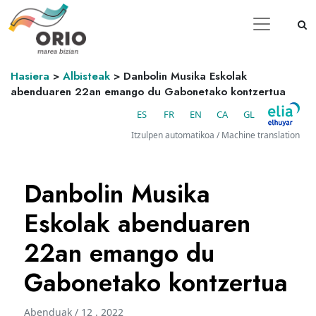
Hasiera
>
Albisteak
>
Danbolin Musika Eskolak
abenduaren 22an emango du Gabonetako kontzertua
ES
FR
EN
CA
GL
Itzulpen automatikoa / Machine translation
Danbolin Musika
Eskolak abenduaren
22an emango du
Gabonetako kontzertua
Abenduak / 12 . 2022