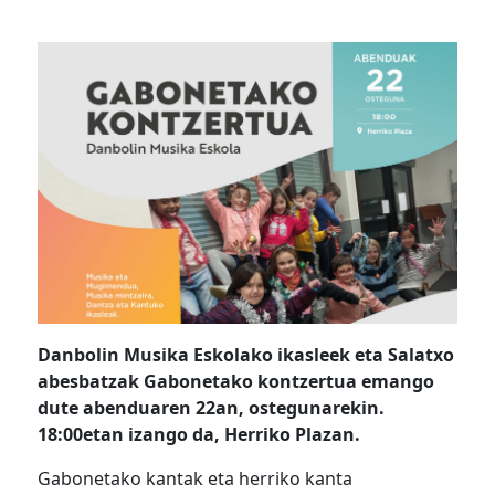
Danbolin Musika Eskolako ikasleek eta Salatxo
abesbatzak Gabonetako kontzertua emango
dute abenduaren 22an, ostegunarekin.
18:00etan izango da, Herriko Plazan.
Gabonetako kantak eta herriko kanta