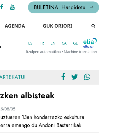
BULETINA. Harpidetu
AGENDA
GUK ORIORI
ES
FR
EN
CA
GL
n
Itzulpen automatikoa / Machine translation
ARTEKATU!
zken albisteak
26/08/05
uztuaren 13an hondarrezko eskultura
ilerra emango du Andoni Bastarrikak