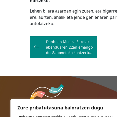
hartzeko.
Lehen bilera azaroan egin zuten, eta bigarr
ere, aurten, ahalik eta jende gehienaren pa
antolatzeko.
Bidalketetan
Danbolin Musika Eskolak
zehar
abenduaren 22an emango
nabigatu
du Gabonetako kontzertua
Zure pribatutasuna baloratzen dugu
Webgune honetan cookie-ak erabiltzen ditugu, gureak