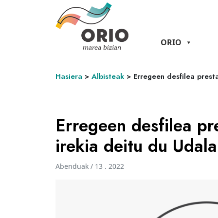
ORIO
Hasiera
>
Albisteak
>
Erregeen desfilea prest
Erregeen desfilea pr
irekia deitu du Uda
Abenduak / 13 . 2022