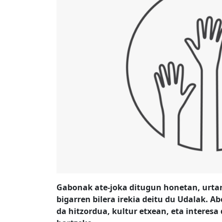
Gabonak ate-joka ditugun honetan, urtarr
bigarren bilera irekia deitu du Udalak. 
da hitzordua, kultur etxean, eta interesa