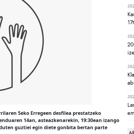
20
Ka
17
20
20
iz
20
Kl
ab
20
La
em
ilaren 5eko Erregeen desfilea prestatzeko
Abenduaren 14an, asteazkenarekin, 19:30ean izango
 duten guztiei egin diete gonbita bertan parte
Al