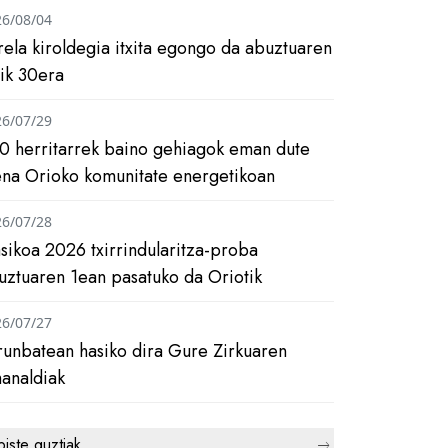
26/08/04
rela kiroldegia itxita egongo da abuztuaren
tik 30era
26/07/29
0 herritarrek baino gehiagok eman dute
ena Orioko komunitate energetikoan
26/07/28
asikoa 2026 txirrindularitza-proba
uztuaren 1ean pasatuko da Oriotik
26/07/27
runbatean hasiko dira Gure Zirkuaren
analdiak
biste guztiak