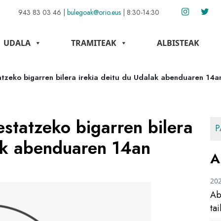
943 83 03 46
|
bulegoak@orio.eus
|
8:30-14:30
UDALA
TRAMITEAK
ALBISTEAK
atzeko bigarren bilera irekia deitu du Udalak abenduaren 14a
estatzeko bigarren bilera
P
lak abenduaren 14an
A
20
Ab
ta