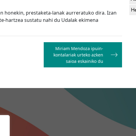
He
en honekin, prestaketa-lanak aurreratuko dira. Izan
rte-hartzea sustatu nahi du Udalak ekimena
Miriam Mendoza ipuin-
kontalariak urteko azken
saioa eskainiko du