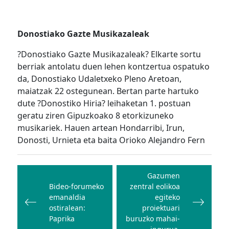
Donostiako Gazte Musikazaleak
?Donostiako Gazte Musikazaleak? Elkarte sortu
berriak antolatu duen lehen kontzertua ospatuko
da, Donostiako Udaletxeko Pleno Aretoan,
maiatzak 22 ostegunean. Bertan parte hartuko
dute ?Donostiko Hiria? leihaketan 1. postuan
geratu ziren Gipuzkoako 8 etorkizuneko
musikariek. Hauen artean Hondarribi, Irun,
Donosti, Urnieta eta baita Orioko Alejandro Fern
Bidalketetan
zehar
Gazumen
Bideo-forumeko
zentral eolikoa
nabigatu
emanaldia
egiteko
ostiralean:
proiektuari
Paprika
buruzko mahai-