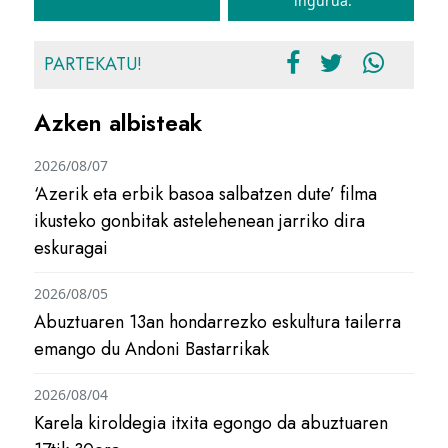
ingurua.
PARTEKATU!
Azken albisteak
2026/08/07
‘Azerik eta erbik basoa salbatzen dute’ filma
ikusteko gonbitak astelehenean jarriko dira
eskuragai
2026/08/05
Abuztuaren 13an hondarrezko eskultura tailerra
emango du Andoni Bastarrikak
2026/08/04
Karela kiroldegia itxita egongo da abuztuaren