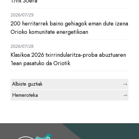
17tik 30era
2026/07/29
200 herritarrek baino gehiagok eman dute izena
Orioko komunitate energetikoan
2026/07/28
Klasikoa 2026 txirrindularitza-proba abuztuaren
1ean pasatuko da Oriotik
Albiste guztiak
Hemeroteka