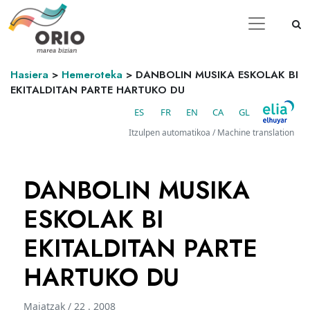
Hasiera
>
Hemeroteka
>
DANBOLIN MUSIKA ESKOLAK BI
EKITALDITAN PARTE HARTUKO DU
ES
FR
EN
CA
GL
Itzulpen automatikoa / Machine translation
DANBOLIN MUSIKA
ESKOLAK BI
EKITALDITAN PARTE
HARTUKO DU
Maiatzak / 22 . 2008