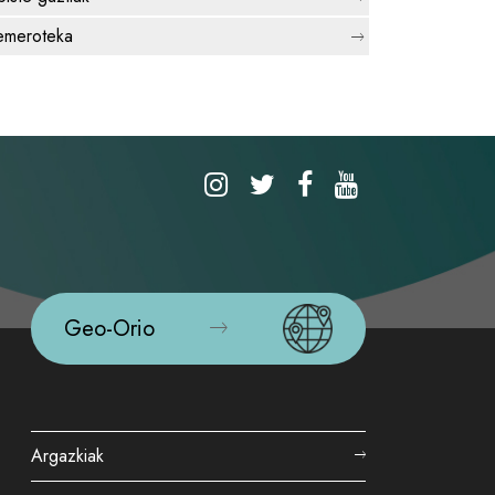
meroteka
Geo-Orio
Argazkiak