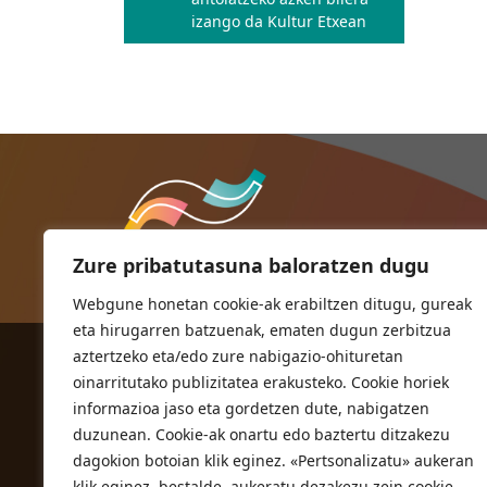
nabigatu
izango da Kultur Etxean
Zure pribatutasuna baloratzen dugu
Webgune honetan cookie-ak erabiltzen ditugu, gureak
eta hirugarren batzuenak, ematen dugun zerbitzua
aztertzeko eta/edo zure nabigazio-ohituretan
ORIOKO UDALA
oinarritutako publizitatea erakusteko. Cookie horiek
Herriko plaza,1
informazioa jaso eta gordetzen dute, nabigatzen
20810 Orio (Gipuzkoa)
duzunean. Cookie-ak onartu edo baztertu ditzakezu
T. 943 83 03 46
dagokion botoian klik eginez. «Pertsonalizatu» aukeran
klik eginez, bestalde, aukeratu dezakezu zein cookie