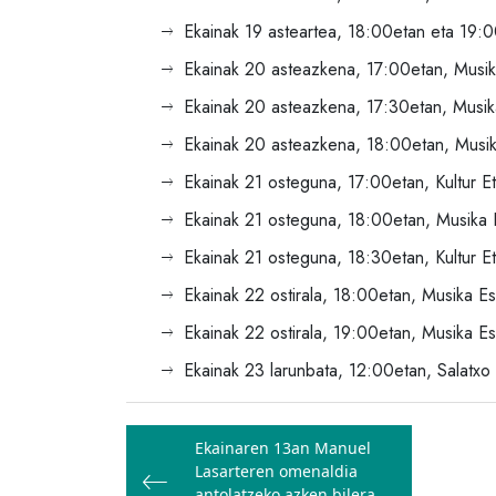
Ekainak 19 asteartea, 18:00etan eta 19:00
Ekainak 20 asteazkena, 17:00etan, Musika
Ekainak 20 asteazkena, 17:30etan, Musika 
Ekainak 20 asteazkena, 18:00etan, Musika
Ekainak 21 osteguna, 17:00etan, Kultur Etx
Ekainak 21 osteguna, 18:00etan, Musika E
Ekainak 21 osteguna, 18:30etan, Kultur Et
Ekainak 22 ostirala, 18:00etan, Musika Esk
Ekainak 22 ostirala, 19:00etan, Musika Es
Ekainak 23 larunbata, 12:00etan, Salatxo 
Bidalketetan
Ekainaren 13an Manuel
zehar
Lasarteren omenaldia
antolatzeko azken bilera