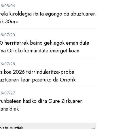
26/08/04
rela kiroldegia itxita egongo da abuztuaren
tik 30era
26/07/29
0 herritarrek baino gehiagok eman dute
ena Orioko komunitate energetikoan
26/07/28
asikoa 2026 txirrindularitza-proba
uztuaren 1ean pasatuko da Oriotik
26/07/27
runbatean hasiko dira Gure Zirkuaren
analdiak
biste guztiak