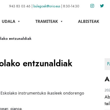
943 83 03 46
|
bulegoak@orio.eus
|
8:30-14:30
UDALA
TRAMITEAK
ALBISTEAK
lako entzunaldiak
olako entzunaldiak
P
A
20
a Eskolako instrumentuko ikasleek ondorengo
Ab
ta
txean: pianoa.