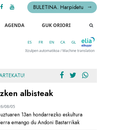
BULETINA. Harpidetu
AGENDA
GUK ORIORI
ES
FR
EN
CA
GL
Itzulpen automatikoa / Machine translation
ARTEKATU!
zken albisteak
26/08/05
uztuaren 13an hondarrezko eskultura
ilerra emango du Andoni Bastarrikak