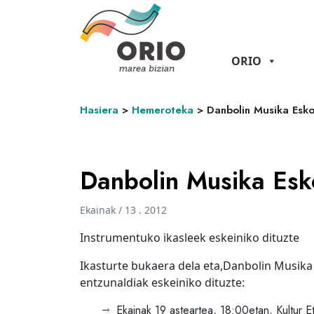
ORIO
Hasiera
>
Hemeroteka
>
Danbolin Musika Esko
Danbolin Musika Esk
Ekainak / 13 . 2012
Instrumentuko ikasleek eskeiniko dituzte
Ikasturte bukaera dela eta,Danbolin Musik
entzunaldiak eskeiniko dituzte:
Ekainak 19 asteartea, 18:00etan, Kultur E