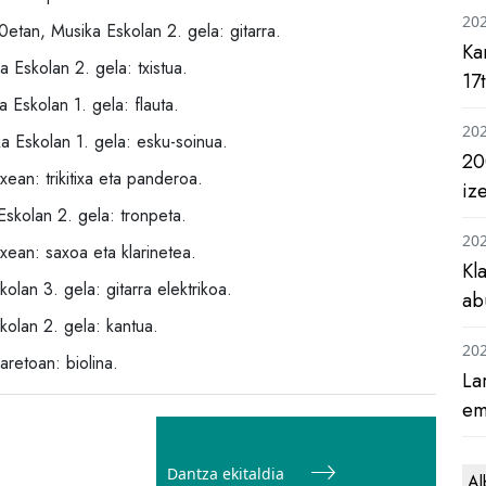
20
etan, Musika Eskolan 2. gela: gitarra.
Ka
 Eskolan 2. gela: txistua.
17
Eskolan 1. gela: flauta.
20
 Eskolan 1. gela: esku-soinua.
20
ean: trikitixa eta panderoa.
iz
skolan 2. gela: tronpeta.
20
xean: saxoa eta klarinetea.
Kl
olan 3. gela: gitarra elektrikoa.
ab
kolan 2. gela: kantua.
20
aretoan: biolina.
La
em
Dantza ekitaldia
Al