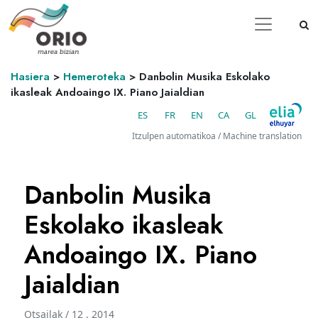
Hasiera
>
Hemeroteka
>
Danbolin Musika Eskolako
ikasleak Andoaingo IX. Piano Jaialdian
ES
FR
EN
CA
GL
Itzulpen automatikoa / Machine translation
Danbolin Musika
Eskolako ikasleak
Andoaingo IX. Piano
Jaialdian
Otsailak / 12 . 2014