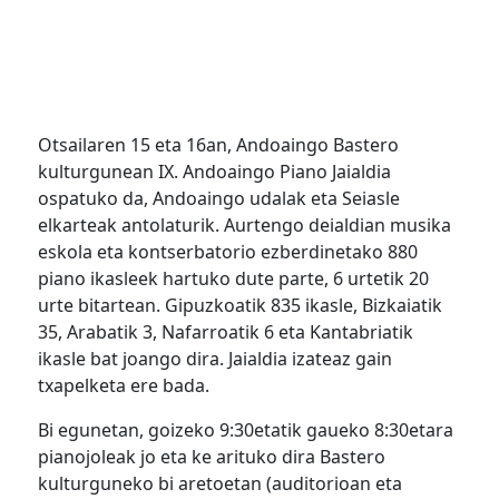
Otsailaren 15 eta 16an, Andoaingo Bastero
kulturgunean IX. Andoaingo Piano Jaialdia
ospatuko da, Andoaingo udalak eta Seiasle
elkarteak antolaturik. Aurtengo deialdian musika
eskola eta kontserbatorio ezberdinetako 880
piano ikasleek hartuko dute parte, 6 urtetik 20
urte bitartean. Gipuzkoatik 835 ikasle, Bizkaiatik
35, Arabatik 3, Nafarroatik 6 eta Kantabriatik
ikasle bat joango dira. Jaialdia izateaz gain
txapelketa ere bada.
Bi egunetan, goizeko 9:30etatik gaueko 8:30etara
pianojoleak jo eta ke arituko dira Bastero
kulturguneko bi aretoetan (auditorioan eta