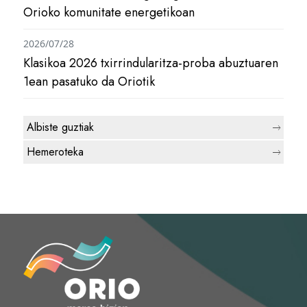
Orioko komunitate energetikoan
2026/07/28
Klasikoa 2026 txirrindularitza-proba abuztuaren
1ean pasatuko da Oriotik
Albiste guztiak
Hemeroteka