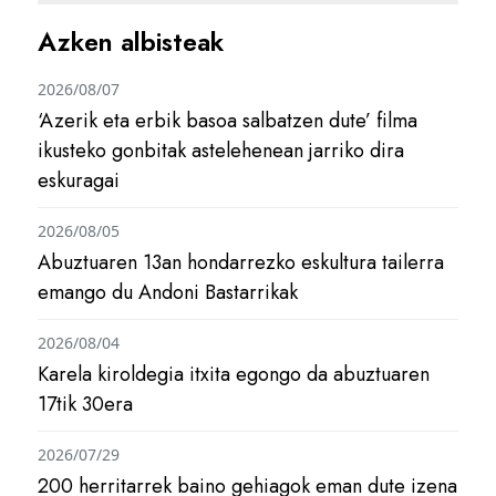
Azken albisteak
2026/08/07
‘Azerik eta erbik basoa salbatzen dute’ filma
ikusteko gonbitak astelehenean jarriko dira
eskuragai
2026/08/05
Abuztuaren 13an hondarrezko eskultura tailerra
emango du Andoni Bastarrikak
2026/08/04
Karela kiroldegia itxita egongo da abuztuaren
17tik 30era
2026/07/29
200 herritarrek baino gehiagok eman dute izena