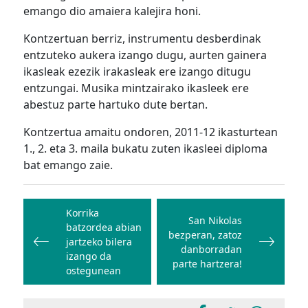
emango dio amaiera kalejira honi.
Kontzertuan berriz, instrumentu desberdinak
entzuteko aukera izango dugu, aurten gainera
ikasleak ezezik irakasleak ere izango ditugu
entzungai. Musika mintzairako ikasleek ere
abestuz parte hartuko dute bertan.
Kontzertua amaitu ondoren, 2011-12 ikasturtean
1., 2. eta 3. maila bukatu zuten ikasleei diploma
bat emango zaie.
Bidalketetan
zehar
Korrika
San Nikolas
batzordea abian
nabigatu
bezperan, zatoz
jartzeko bilera
danborradan
izango da
parte hartzera!
ostegunean