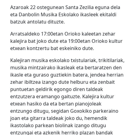
Azaroak 22 ostegunean Santa Zezilia eguna dela
eta Danbolin Musika Eskolako ikasleek ekitaldi
batzuk antolatu dituzte.
Arratsaldeko 17:00etan Orioko kaleetan zehar
kalejira bat joko dute eta 19:00etan Orioko kultur
etxean kontzertu bat eskeiniko dute.
Kalejiran musika eskolako txistulariak, trikitilariak,
musika mintzairako ikasleak eta bertaratzen den
ikasle eta guraso guztiekin batera, jendea herrian
zehar ibiltzea izango dute helburu eta zenbait
puntuetan geldirik egongo diren taldeak
entzutzera eramango gaituzte. Kalejira kultur
etxean hasiko da eta bertan pianojoleak
entzungo ditugu, segidan Goxokiko parkeraino
joan eta gitarra taldeak joko du, hemendik
ikastolako parkean biolinak izango ditugu
entzungai eta azkenik herriko plazan bandak