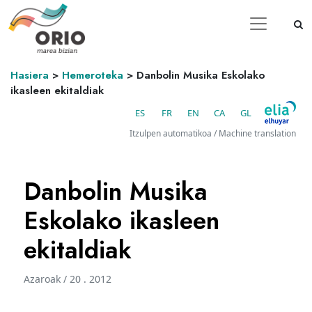
Hasiera
>
Hemeroteka
>
Danbolin Musika Eskolako
ikasleen ekitaldiak
ES
FR
EN
CA
GL
Itzulpen automatikoa / Machine translation
Danbolin Musika
Eskolako ikasleen
ekitaldiak
Azaroak / 20 . 2012