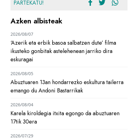
PARTEKATU!
Azken albisteak
2026/08/07
‘Azerik eta erbik basoa salbatzen dute’ filma
ikusteko gonbitak astelehenean jarriko dira
eskuragai
2026/08/05
Abuztuaren 13an hondarrezko eskultura tailerra
emango du Andoni Bastarrikak
2026/08/04
Karela kiroldegia itxita egongo da abuztuaren
17tik 30era
2026/07/29