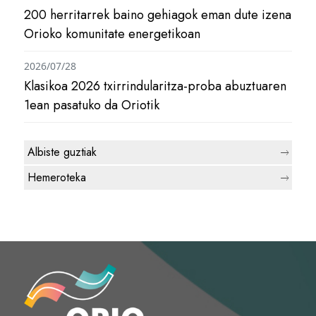
200 herritarrek baino gehiagok eman dute izena
Orioko komunitate energetikoan
2026/07/28
Klasikoa 2026 txirrindularitza-proba abuztuaren
1ean pasatuko da Oriotik
Albiste guztiak
Hemeroteka