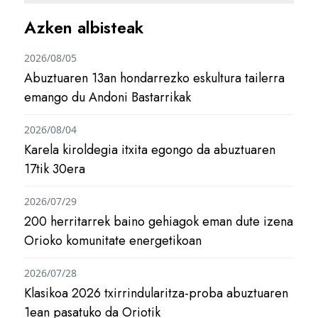
Azken albisteak
2026/08/05
Abuztuaren 13an hondarrezko eskultura tailerra
emango du Andoni Bastarrikak
2026/08/04
Karela kiroldegia itxita egongo da abuztuaren
17tik 30era
2026/07/29
200 herritarrek baino gehiagok eman dute izena
Orioko komunitate energetikoan
2026/07/28
Klasikoa 2026 txirrindularitza-proba abuztuaren
1ean pasatuko da Oriotik