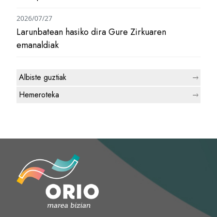
2026/07/27
Larunbatean hasiko dira Gure Zirkuaren
emanaldiak
Albiste guztiak
Hemeroteka