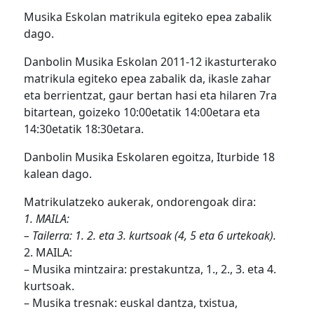
Musika Eskolan matrikula egiteko epea zabalik
dago.
Danbolin Musika Eskolan 2011-12 ikasturterako
matrikula egiteko epea zabalik da, ikasle zahar
eta berrientzat, gaur bertan hasi eta hilaren 7ra
bitartean, goizeko 10:00etatik 14:00etara eta
14:30etatik 18:30etara.
Danbolin Musika Eskolaren egoitza, Iturbide 18
kalean dago.
Matrikulatzeko aukerak, ondorengoak dira:
1. MAILA:
– Tailerra: 1. 2. eta 3. kurtsoak (4, 5 eta 6 urtekoak).
2. MAILA:
– Musika mintzaira: prestakuntza, 1., 2., 3. eta 4.
kurtsoak.
– Musika tresnak: euskal dantza, txistua,