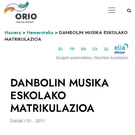
Hasiera
>
Hemeroteka
>
DANBOLIN MUSIKA ESKOLAKO
MATRIKULAZIOA
ES
FR
EN
CA
GL
Itzulpen automatikoa / Machine translation
DANBOLIN MUSIKA
ESKOLAKO
MATRIKULAZIOA
Irailak / 01 . 2011