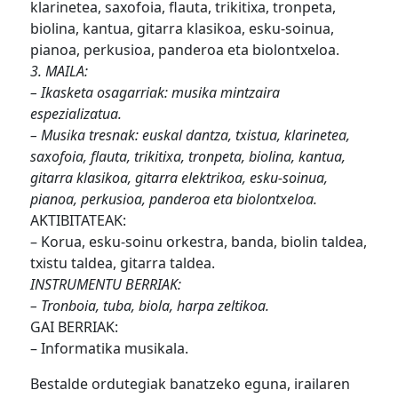
klarinetea, saxofoia, flauta, trikitixa, tronpeta,
biolina, kantua, gitarra klasikoa, esku-soinua,
pianoa, perkusioa, panderoa eta biolontxeloa.
3. MAILA:
– Ikasketa osagarriak: musika mintzaira
espezializatua.
– Musika tresnak: euskal dantza, txistua, klarinetea,
saxofoia, flauta, trikitixa, tronpeta, biolina, kantua,
gitarra klasikoa, gitarra elektrikoa, esku-soinua,
pianoa, perkusioa, panderoa eta biolontxeloa.
AKTIBITATEAK:
– Korua, esku-soinu orkestra, banda, biolin taldea,
txistu taldea, gitarra taldea.
INSTRUMENTU BERRIAK:
– Tronboia, tuba, biola, harpa zeltikoa.
GAI BERRIAK:
– Informatika musikala.
Bestalde ordutegiak banatzeko eguna, irailaren