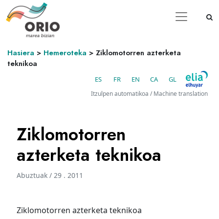
Hasiera
>
Hemeroteka
>
Ziklomotorren azterketa
teknikoa
ES
FR
EN
CA
GL
Itzulpen automatikoa / Machine translation
Ziklomotorren
azterketa teknikoa
Abuztuak / 29 . 2011
Ziklomotorren azterketa teknikoa