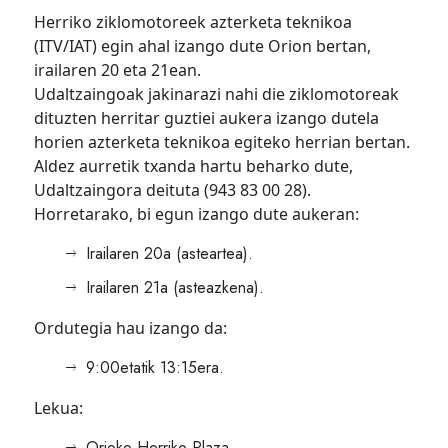
Herriko ziklomotoreek azterketa teknikoa
(ITV/IAT) egin ahal izango dute Orion bertan,
irailaren 20 eta 21ean.
Udaltzaingoak jakinarazi nahi die ziklomotoreak
dituzten herritar guztiei aukera izango dutela
horien azterketa teknikoa egiteko herrian bertan.
Aldez aurretik txanda hartu beharko dute,
Udaltzaingora deituta (943 83 00 28).
Horretarako, bi egun izango dute aukeran:
Irailaren 20a (asteartea).
Irailaren 21a (asteazkena).
Ordutegia hau izango da:
9:00etatik 13:15era.
Lekua:
Orioko Herriko Plaza.