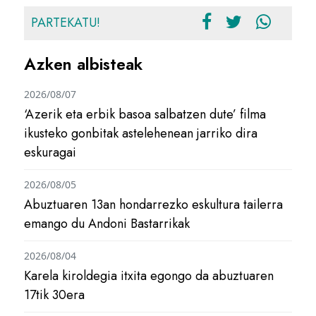
PARTEKATU!
Azken albisteak
2026/08/07
‘Azerik eta erbik basoa salbatzen dute’ filma
ikusteko gonbitak astelehenean jarriko dira
eskuragai
2026/08/05
Abuztuaren 13an hondarrezko eskultura tailerra
emango du Andoni Bastarrikak
2026/08/04
Karela kiroldegia itxita egongo da abuztuaren
17tik 30era