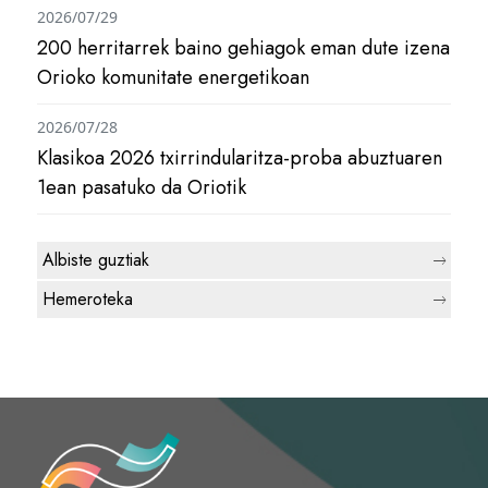
2026/07/29
200 herritarrek baino gehiagok eman dute izena
Orioko komunitate energetikoan
2026/07/28
Klasikoa 2026 txirrindularitza-proba abuztuaren
1ean pasatuko da Oriotik
Albiste guztiak
Hemeroteka