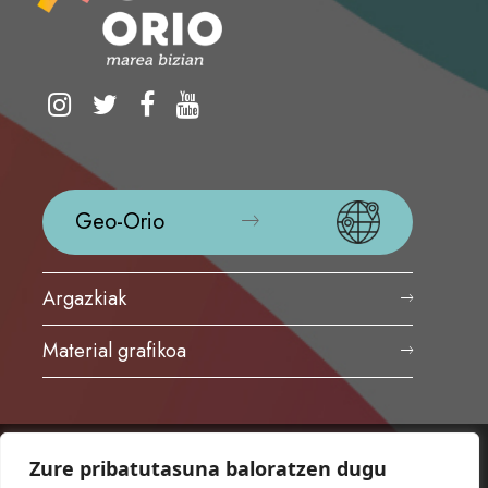
Geo-Orio
Argazkiak
Material grafikoa
Zure pribatutasuna baloratzen dugu
ORIOKO UDALA