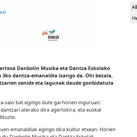
Al
He
martxoa Danbolin Musika eta Dantza Eskolako
n 3ko dantza-emanaldia izango da. Ohi bezala,
ntzarien senide eta lagunak daude gonbidatuta
tza-saio bat egingo dute gai honen inguruan:
dantzari aterako dira agertokira, eta euskal
ituzte.
tuen emanaldiak egingo dira kultur etxean. Horien
 du Danbolin Musika eta Dantza Eskolak.