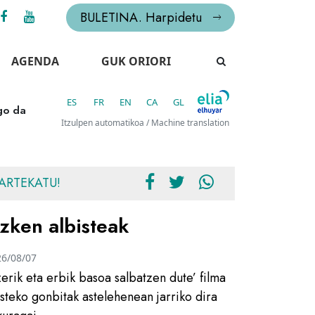
BULETINA. Harpidetu
AGENDA
GUK ORIORI
ES
FR
EN
CA
GL
go da
Itzulpen automatikoa / Machine translation
ARTEKATU!
zken albisteak
26/08/07
zerik eta erbik basoa salbatzen dute’ filma
usteko gonbitak astelehenean jarriko dira