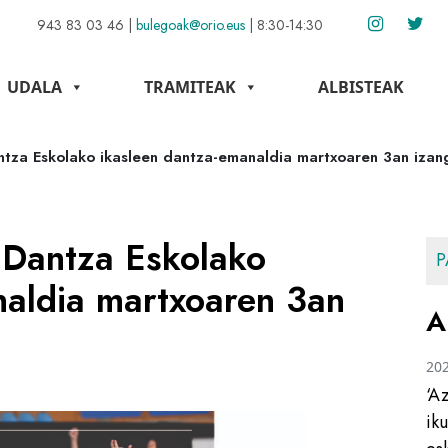
943 83 03 46
|
bulegoak@orio.eus
|
8:30-14:30
UDALA
TRAMITEAK
ALBISTEAK
ntza Eskolako ikasleen dantza-emanaldia martxoaren 3an izan
 Dantza Eskolako
P
naldia martxoaren 3an
A
20
‘A
ik