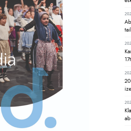
es
20
Ab
ta
20
Ka
17
20
20
iz
20
Kl
ab