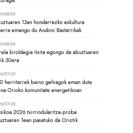
kuragai
26/08/05
uztuaren 13an hondarrezko eskultura
ilerra emango du Andoni Bastarrikak
26/08/04
rela kiroldegia itxita egongo da abuztuaren
tik 30era
26/07/29
0 herritarrek baino gehiagok eman dute
ena Orioko komunitate energetikoan
26/07/28
asikoa 2026 txirrindularitza-proba
uztuaren 1ean pasatuko da Oriotik