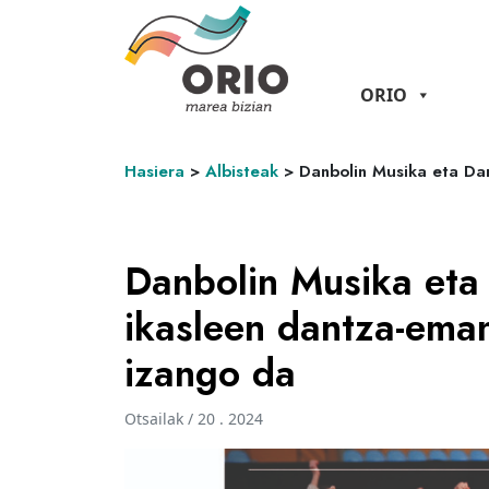
ORIO
Hasiera
>
Albisteak
>
Danbolin Musika eta Da
Danbolin Musika eta
ikasleen dantza-ema
izango da
Otsailak / 20 . 2024