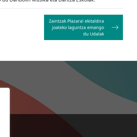
Zaintzak Plazara! ekitaldira
joateko laguntza emango
du Udalak