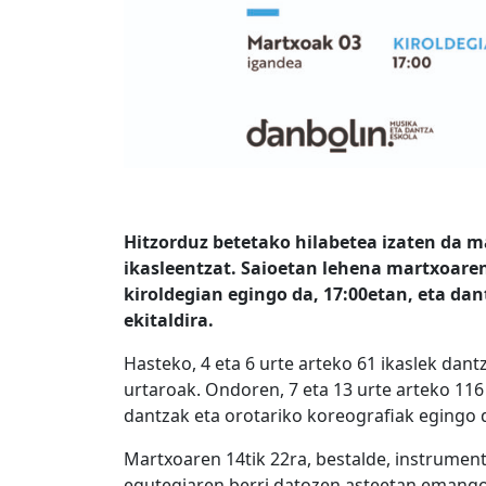
Hitzorduz betetako hilabetea izaten da 
ikasleentzat. Saioetan lehena martxoare
kiroldegian egingo da, 17:00etan, eta da
ekitaldira.
Hasteko, 4 eta 6 urte arteko 61 ikaslek dan
urtaroak. Ondoren, 7 eta 13 urte arteko 116 
dantzak eta orotariko koreografiak egingo d
Martxoaren 14tik 22ra, bestalde, instrumen
egutegiaren berri datozen asteetan emango