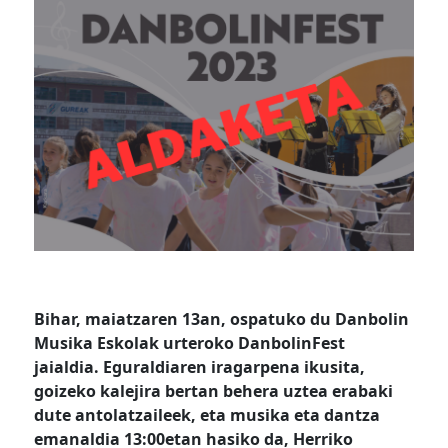
Bihar, maiatzaren 13an, ospatuko du Danbolin
Musika Eskolak urteroko DanbolinFest
jaialdia. Eguraldiaren iragarpena ikusita,
goizeko kalejira bertan behera uztea erabaki
dute antolatzaileek, eta musika eta dantza
emanaldia 13:00etan hasiko da, Herriko