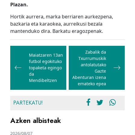
Plazan.
Hortik aurrera, marka berriaren aurkezpena,
bazkaria eta karaokea, aurreikusi bezala
mantenduko dira. Barkatu eragozpenak.
Bidalketetan
zehar
Zabalik da
Maiatzaren 13an
Txurrumuskik
nabigatu
futbol egokituko
antolatutako
topaketa egingo
Gazte
da
Abenturan izena
Mendibeltzen
emateko epea
PARTEKATU!
Azken albisteak
2026/08/07