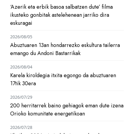
‘Azerik eta erbik basoa salbatzen dute’ filma
ikusteko gonbitak astelehenean jarriko dira
eskuragai
2026/08/05
Abuztuaren 13an hondarrezko eskultura tailerra
emango du Andoni Bastarrikak
2026/08/04
Karela kiroldegia itxita egongo da abuztuaren
17tik 30era
2026/07/29
200 herritarrek baino gehiagok eman dute izena
Orioko komunitate energetikoan
2026/07/28