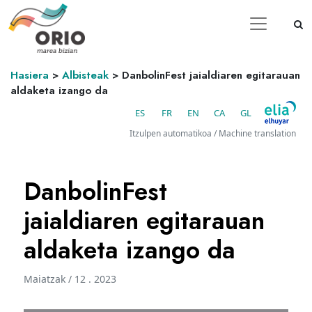
Hasiera
>
Albisteak
>
DanbolinFest jaialdiaren egitarauan
aldaketa izango da
ES
FR
EN
CA
GL
Itzulpen automatikoa / Machine translation
DanbolinFest
jaialdiaren egitarauan
aldaketa izango da
Maiatzak / 12 . 2023