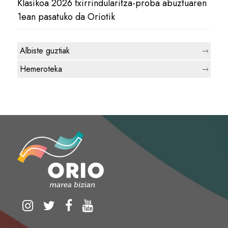
Klasikoa 2026 txirrindularitza-proba abuztuaren
1ean pasatuko da Oriotik
Albiste guztiak
Hemeroteka