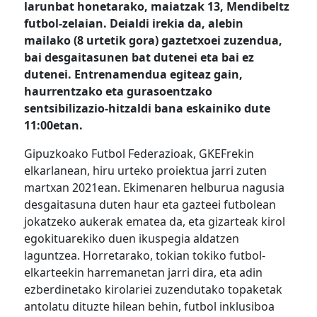
larunbat honetarako, maiatzak 13, Mendibeltz
futbol-zelaian. Deialdi irekia da, alebin
mailako (8 urtetik gora) gaztetxoei zuzendua,
bai desgaitasunen bat dutenei eta bai ez
dutenei. Entrenamendua egiteaz gain,
haurrentzako eta gurasoentzako
sentsibilizazio-hitzaldi bana eskainiko dute
11:00etan.
Gipuzkoako Futbol Federazioak, GKEFrekin
elkarlanean, hiru urteko proiektua jarri zuten
martxan 2021ean. Ekimenaren helburua nagusia
desgaitasuna duten haur eta gazteei futbolean
jokatzeko aukerak ematea da, eta gizarteak kirol
egokituarekiko duen ikuspegia aldatzen
laguntzea. Horretarako, tokian tokiko futbol-
elkarteekin harremanetan jarri dira, eta adin
ezberdinetako kirolariei zuzendutako topaketak
antolatu dituzte hilean behin, futbol inklusiboa