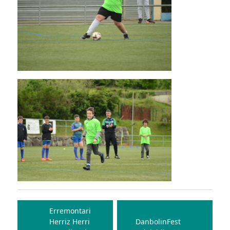
Bidalketetan
zehar
Erremontari
Herriz Herri
DanbolinFest
nabigatu