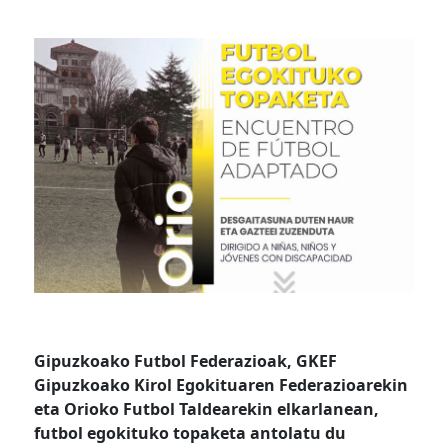
Gipuzkoako Futbol Federazioak, GKEF
Gipuzkoako Kirol Egokituaren Federazioarekin
eta Orioko Futbol Taldearekin elkarlanean,
futbol egokituko topaketa antolatu du