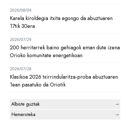
2026/08/04
Karela kiroldegia itxita egongo da abuztuaren
17tik 30era
2026/07/29
200 herritarrek baino gehiagok eman dute izena
Orioko komunitate energetikoan
2026/07/28
Klasikoa 2026 txirrindularitza-proba abuztuaren
1ean pasatuko da Oriotik
Albiste guztiak
Hemeroteka