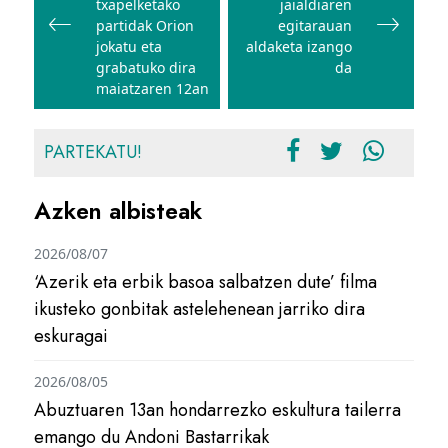
txapelketako
jaialdiaren
partidak Orion
egitarauan
jokatu eta
aldaketa izango
grabatuko dira
da
maiatzaren 12an
PARTEKATU!
Azken albisteak
2026/08/07
‘Azerik eta erbik basoa salbatzen dute’ filma
ikusteko gonbitak astelehenean jarriko dira
eskuragai
2026/08/05
Abuztuaren 13an hondarrezko eskultura tailerra
emango du Andoni Bastarrikak