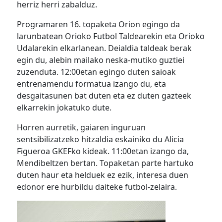
herriz herri zabalduz.
Programaren 16. topaketa Orion egingo da
larunbatean Orioko Futbol Taldearekin eta Orioko
Udalarekin elkarlanean. Deialdia taldeak berak
egin du, alebin mailako neska-mutiko guztiei
zuzenduta. 12:00etan egingo duten saioak
entrenamendu formatua izango du, eta
desgaitasunen bat duten eta ez duten gazteek
elkarrekin jokatuko dute.
Horren aurretik, gaiaren inguruan
sentsibilizatzeko hitzaldia eskainiko du Alicia
Figueroa GKEFko kideak. 11:00etan izango da,
Mendibeltzen bertan. Topaketan parte hartuko
duten haur eta helduek ez ezik, interesa duen
edonor ere hurbildu daiteke futbol-zelaira.