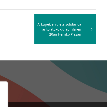
Arkupek erruleta solidarioa
antolatuko du apirilaren
20an Herriko Plazan