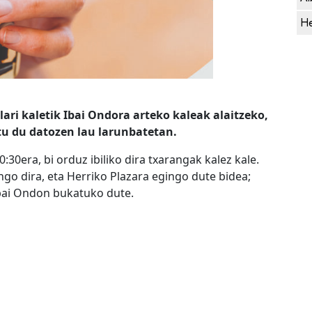
He
ari kaletik Ibai Ondora arteko kaleak alaitzeko,
tu du datozen lau larunbatetan.
:30era, bi orduz ibiliko dira txarangak kalez kale.
engo dira, eta Herriko Plazara egingo dute bidea;
Ibai Ondon bukatuko dute.