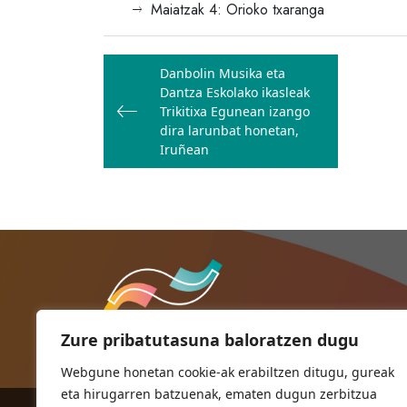
Maiatzak 4: Orioko txaranga
Bidalketetan
Danbolin Musika eta
zehar
Dantza Eskolako ikasleak
nabigatu
Trikitixa Egunean izango
dira larunbat honetan,
Iruñean
Zure pribatutasuna baloratzen dugu
Webgune honetan cookie-ak erabiltzen ditugu, gureak
eta hirugarren batzuenak, ematen dugun zerbitzua