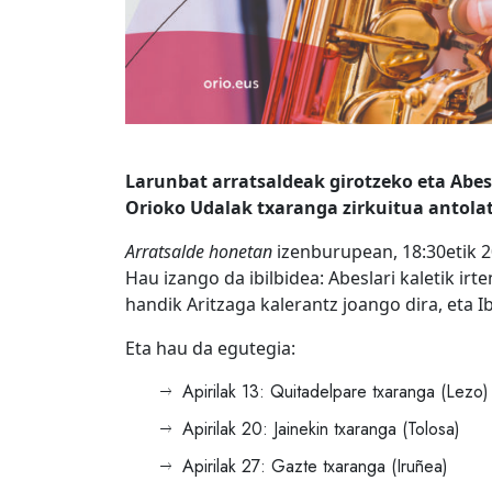
Larunbat arratsaldeak girotzeko eta Abesl
Orioko Udalak txaranga zirkuitua antola
Arratsalde honetan
izenburupean, 18:30etik 20
Hau izango da ibilbidea: Abeslari kaletik irt
handik Aritzaga kalerantz joango dira, eta 
Eta hau da egutegia:
Apirilak 13: Quitadelpare txaranga (Lezo)
Apirilak 20: Jainekin txaranga (Tolosa)
Apirilak 27: Gazte txaranga (Iruñea)