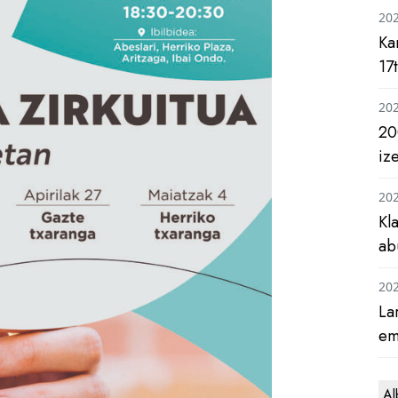
20
Ka
17
20
20
iz
20
Kl
ab
20
La
em
Al