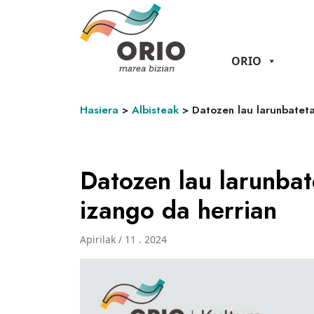
ORIO
Hasiera
>
Albisteak
>
Datozen lau larunbateta
Datozen lau larunbat
izango da herrian
Apirilak / 11 . 2024