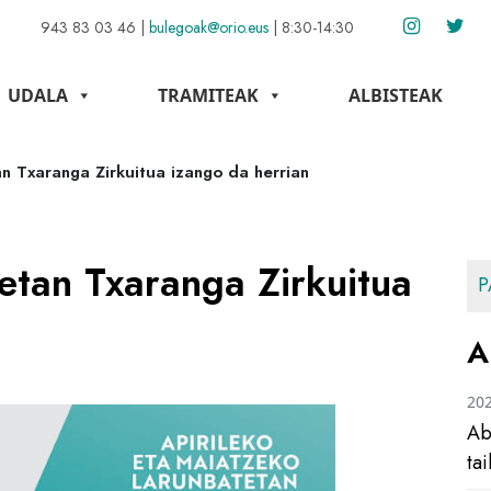
943 83 03 46
|
bulegoak@orio.eus
|
8:30-14:30
UDALA
TRAMITEAK
ALBISTEAK
n Txaranga Zirkuitua izango da herrian
etan Txaranga Zirkuitua
P
A
20
Ab
ta