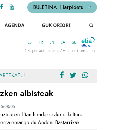
BULETINA. Harpidetu
AGENDA
GUK ORIORI
ES
FR
EN
CA
GL
Itzulpen automatikoa / Machine translation
ARTEKATU!
zken albisteak
26/08/05
uztuaren 13an hondarrezko eskultura
ilerra emango du Andoni Bastarrikak