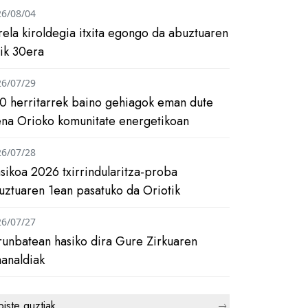
26/08/04
rela kiroldegia itxita egongo da abuztuaren
tik 30era
26/07/29
0 herritarrek baino gehiagok eman dute
ena Orioko komunitate energetikoan
26/07/28
asikoa 2026 txirrindularitza-proba
uztuaren 1ean pasatuko da Oriotik
26/07/27
runbatean hasiko dira Gure Zirkuaren
analdiak
biste guztiak