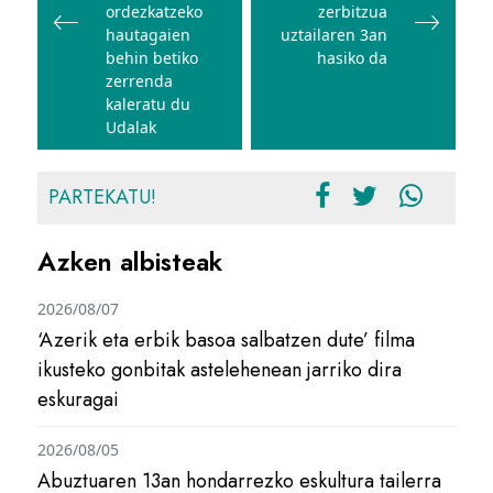
ordezkatzeko
zerbitzua
hautagaien
uztailaren 3an
behin betiko
hasiko da
zerrenda
kaleratu du
Udalak
PARTEKATU!
Azken albisteak
2026/08/07
‘Azerik eta erbik basoa salbatzen dute’ filma
ikusteko gonbitak astelehenean jarriko dira
eskuragai
2026/08/05
Abuztuaren 13an hondarrezko eskultura tailerra