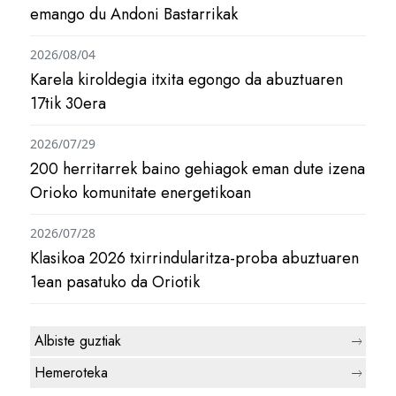
emango du Andoni Bastarrikak
2026/08/04
Karela kiroldegia itxita egongo da abuztuaren
17tik 30era
2026/07/29
200 herritarrek baino gehiagok eman dute izena
Orioko komunitate energetikoan
2026/07/28
Klasikoa 2026 txirrindularitza-proba abuztuaren
1ean pasatuko da Oriotik
Albiste guztiak
Hemeroteka