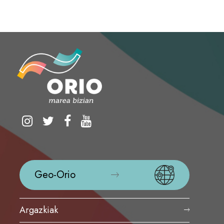
Geo-Orio
Argazkiak