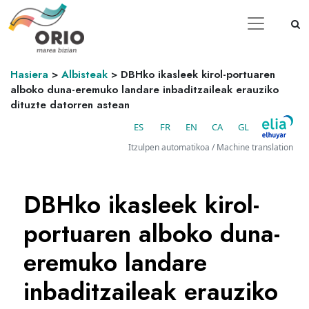
Hasiera
>
Albisteak
>
DBHko ikasleek kirol-portuaren
alboko duna-eremuko landare inbaditzaileak erauziko
dituzte datorren astean
ES
FR
EN
CA
GL
Itzulpen automatikoa / Machine translation
DBHko ikasleek kirol-
portuaren alboko duna-
eremuko landare
inbaditzaileak erauziko