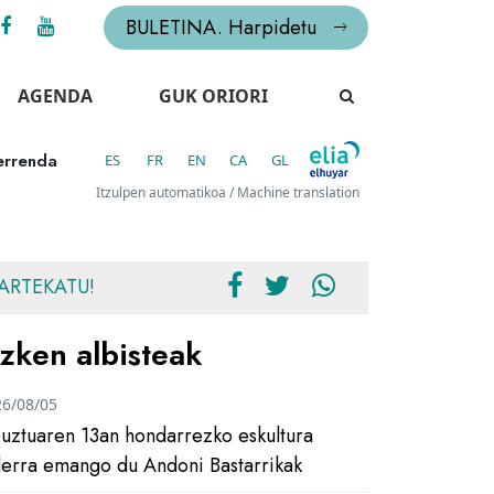
BULETINA. Harpidetu
AGENDA
GUK ORIORI
zerrenda
ES
FR
EN
CA
GL
Itzulpen automatikoa / Machine translation
ARTEKATU!
zken albisteak
26/08/05
uztuaren 13an hondarrezko eskultura
ilerra emango du Andoni Bastarrikak