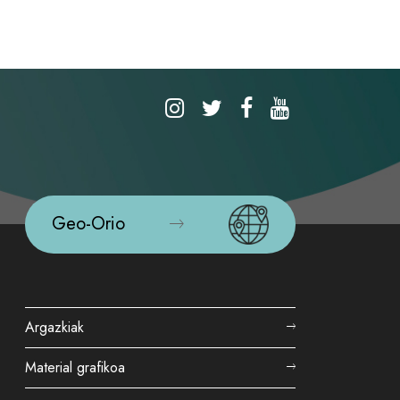
Geo-Orio
Argazkiak
Material grafikoa