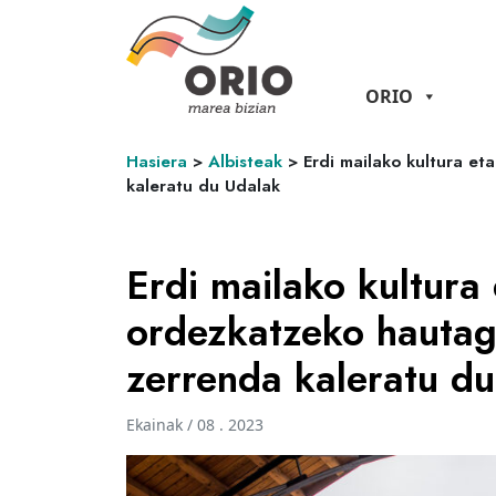
ORIO
Hasiera
>
Albisteak
>
Erdi mailako kultura et
kaleratu du Udalak
Erdi mailako kultura 
ordezkatzeko hautag
zerrenda kaleratu d
Ekainak / 08 . 2023