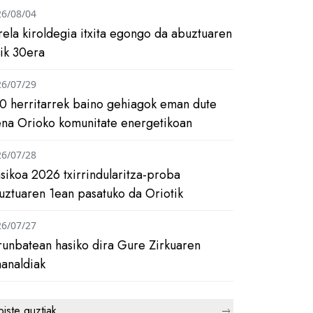
26/08/04
rela kiroldegia itxita egongo da abuztuaren
tik 30era
26/07/29
0 herritarrek baino gehiagok eman dute
ena Orioko komunitate energetikoan
26/07/28
asikoa 2026 txirrindularitza-proba
uztuaren 1ean pasatuko da Oriotik
26/07/27
runbatean hasiko dira Gure Zirkuaren
analdiak
biste guztiak