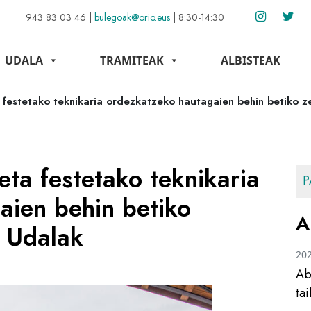
943 83 03 46
|
bulegoak@orio.eus
|
8:30-14:30
UDALA
TRAMITEAK
ALBISTEAK
a festetako teknikaria ordezkatzeko hautagaien behin betiko 
eta festetako teknikaria
P
aien behin betiko
A
u Udalak
20
Ab
ta