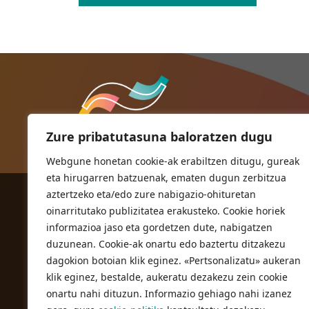
Zure pribatutasuna baloratzen dugu
Webgune honetan cookie-ak erabiltzen ditugu, gureak
eta hirugarren batzuenak, ematen dugun zerbitzua
aztertzeko eta/edo zure nabigazio-ohituretan
ORIOKO UDALA
oinarritutako publizitatea erakusteko. Cookie horiek
Herriko plaza,1
informazioa jaso eta gordetzen dute, nabigatzen
20810 Orio (Gipuzkoa)
duzunean. Cookie-ak onartu edo baztertu ditzakezu
T. 943 83 03 46
dagokion botoian klik eginez. «Pertsonalizatu» aukeran
klik eginez, bestalde, aukeratu dezakezu zein cookie
bulegoak@orio.eus
onartu nahi dituzun. Informazio gehiago nahi izanez