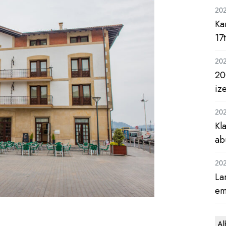
20
Ka
17
20
20
iz
20
Kl
ab
20
La
em
Al