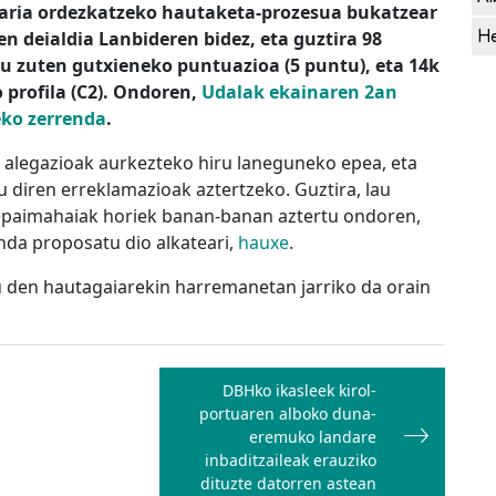
ikaria ordezkatzeko hautaketa-prozesua bukatzear
He
n deialdia Lanbideren bidez, eta guztira 98
rtu zuten gutxieneko puntuazioa (5 puntu), eta 14k
 profila (C2). Ondoren,
Udalak ekainaren 2an
eko zerrenda
.
 alegazioak aurkezteko hiru laneguneko epea, eta
 diren erreklamazioak aztertzeko. Guztira, lau
 epaimahaiak horiek banan-banan aztertu ondoren,
nda proposatu dio alkateari,
hauxe
.
u den hautagaiarekin harremanetan jarriko da orain
DBHko ikasleek kirol-
portuaren alboko duna-
eremuko landare
inbaditzaileak erauziko
dituzte datorren astean