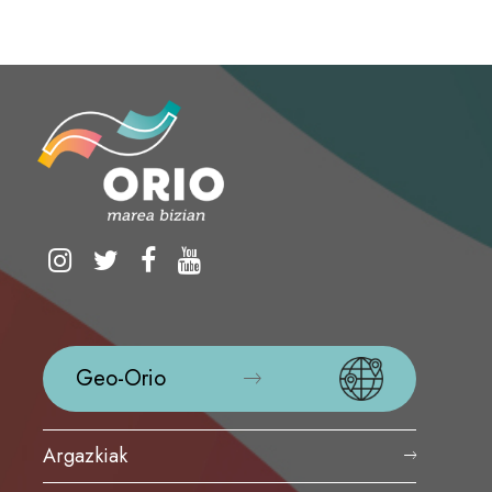
Geo-Orio
Argazkiak