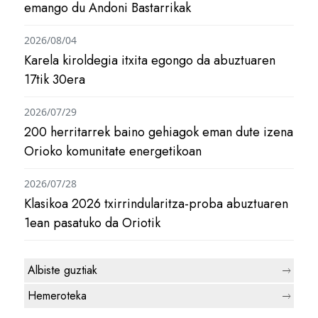
emango du Andoni Bastarrikak
2026/08/04
Karela kiroldegia itxita egongo da abuztuaren
17tik 30era
2026/07/29
200 herritarrek baino gehiagok eman dute izena
Orioko komunitate energetikoan
2026/07/28
Klasikoa 2026 txirrindularitza-proba abuztuaren
1ean pasatuko da Oriotik
Albiste guztiak
Hemeroteka