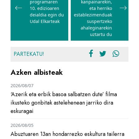
programaren
kanpainarekin,
10. edizioaren
eta herriko
deialdia egin du
establezimenduak
Udal Elkarteak
suspertzeko
ahaleginarekin
uztartu du
PARTEKATU!
Azken albisteak
2026/08/07
‘Azerik eta erbik basoa salbatzen dute’ filma
ikusteko gonbitak astelehenean jarriko dira
eskuragai
2026/08/05
Abuztuaren 13an hondarrezko eskultura tailerra