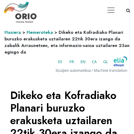
Hasiera
>
Hemeroteka
>
Dikeko eta Kofradiako Planari
buruzko erakusketa uztailaren 22tik 30era izango da
zabalik Arraunetxen, eta informazio-saioa uztailaren 23an
egingo da
ES
FR
EN
CA
GL
Itzulpen automatikoa / Machine translation
Dikeko eta Kofradiako
Planari buruzko
erakusketa uztailaren
22tik 30era izango da