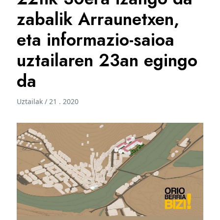
zabalik Arraunetxen,
eta informazio-saioa
uztailaren 23an egingo
da
Uztailak / 21 . 2020