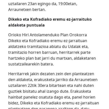
uztailaren 23an egingo da, 19:00etan,
Arraunetxen bertan.
Dikeko eta Kofradiako eremu ez-jarraituko
aldaketa puntuala
Orioko Hiri Antolamenduko Plan Orokorra
Dikeko eta Kofradiako eremu ez-jarraituan
aldatzeko tramitazioa abiatu du Udalak eta,
tramitazio horren barruan, herritarrek parte
hartzeko plan bat jarri du martxan, aldaketaren
sustatzailearekin batera.
Herritarrek jakin dezaten zein den planteatzen
den aldaketa, erakusketa jarriko da Arraunetxen
uztailaren 22tik 30era bitartean eta nahi duten
guztiek bisitatu ahal izango dute. Erakusketa
hainbat panelez osatuta dago eta, panel horien
bidez, Dikeko eta Kofradiako eremu ez-jarraituan
planteatzen den garapena azaltzen da, datu