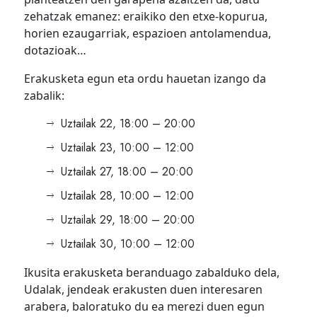
zehatzak emanez: eraikiko den etxe-kopurua,
horien ezaugarriak, espazioen antolamendua,
dotazioak…
Erakusketa egun eta ordu hauetan izango da
zabalik:
Uztailak 22, 18:00 – 20:00
Uztailak 23, 10:00 – 12:00
Uztailak 27, 18:00 – 20:00
Uztailak 28, 10:00 – 12:00
Uztailak 29, 18:00 – 20:00
Uztailak 30, 10:00 – 12:00
Ikusita erakusketa beranduago zabalduko dela,
Udalak, jendeak erakusten duen interesaren
arabera, baloratuko du ea merezi duen egun