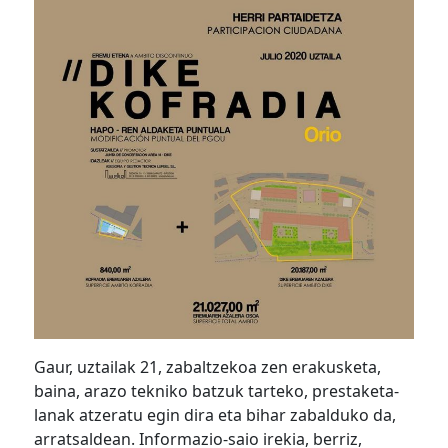
Gaur, uztailak 21, zabaltzekoa zen erakusketa,
baina, arazo tekniko batzuk tarteko, prestaketa-
lanak atzeratu egin dira eta bihar zabalduko da,
arratsaldean. Informazio-saio irekia, berriz,