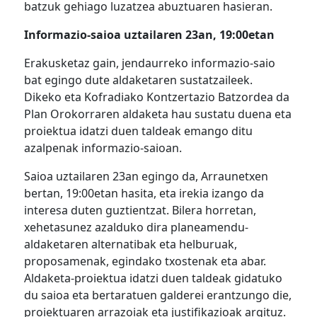
batzuk gehiago luzatzea abuztuaren hasieran.
Informazio-saioa uztailaren 23an, 19:00etan
Erakusketaz gain, jendaurreko informazio-saio
bat egingo dute aldaketaren sustatzaileek.
Dikeko eta Kofradiako Kontzertazio Batzordea da
Plan Orokorraren aldaketa hau sustatu duena eta
proiektua idatzi duen taldeak emango ditu
azalpenak informazio-saioan.
Saioa uztailaren 23an egingo da, Arraunetxen
bertan, 19:00etan hasita, eta irekia izango da
interesa duten guztientzat. Bilera horretan,
xehetasunez azalduko dira planeamendu-
aldaketaren alternatibak eta helburuak,
proposamenak, egindako txostenak eta abar.
Aldaketa-proiektua idatzi duen taldeak gidatuko
du saioa eta bertaratuen galderei erantzungo die,
proiektuaren arrazoiak eta justifikazioak argituz.