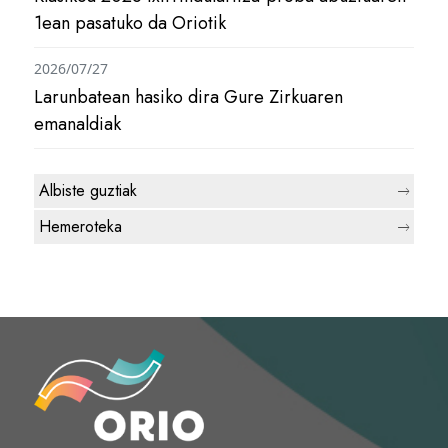
1ean pasatuko da Oriotik
2026/07/27
Larunbatean hasiko dira Gure Zirkuaren
emanaldiak
Albiste guztiak
Hemeroteka