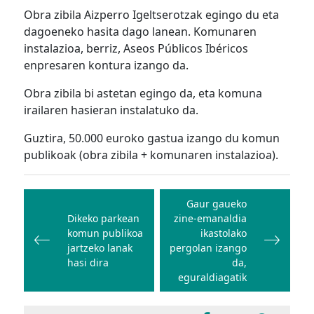
Obra zibila Aizperro Igeltserotzak egingo du eta
dagoeneko hasita dago lanean. Komunaren
instalazioa, berriz, Aseos Públicos Ibéricos
enpresaren kontura izango da.
Obra zibila bi astetan egingo da, eta komuna
irailaren hasieran instalatuko da.
Guztira, 50.000 euroko gastua izango du komun
publikoak (obra zibila + komunaren instalazioa).
Bidalketetan
zehar
Gaur gaueko
Dikeko parkean
zine-emanaldia
nabigatu
komun publikoa
ikastolako
jartzeko lanak
pergolan izango
hasi dira
da,
eguraldiagatik