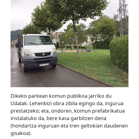
Dikeko parkean komun publikoa jarriko du
Udalak. Lehenbizi obra zibila egingo da, ingurua
prestatzeko; eta, ondoren, komun prefabrikatua
instalatuko da, bere kasa garbitzen dena
(hondartza inguruan eta tren geltokian daudenen
gisakoa).