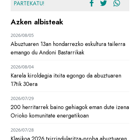
PARTEKATU!
Azken albisteak
2026/08/05
Abuztuaren 13an hondarrezko eskultura tailerra
emango du Andoni Bastarrikak
2026/08/04
Karela kiroldegia itxita egongo da abuztuaren
17tik 30era
2026/07/29
200 herritarrek baino gehiagok eman dute izena
Orioko komunitate energetikoan
2026/07/28
Klasikoa 2026 txirrindularitza-proba abuztuaren