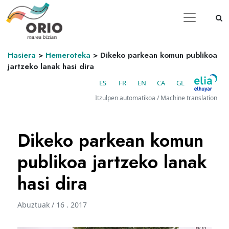
Hasiera
>
Hemeroteka
>
Dikeko parkean komun publikoa
jartzeko lanak hasi dira
ES
FR
EN
CA
GL
Itzulpen automatikoa / Machine translation
Dikeko parkean komun
publikoa jartzeko lanak
hasi dira
Abuztuak / 16 . 2017