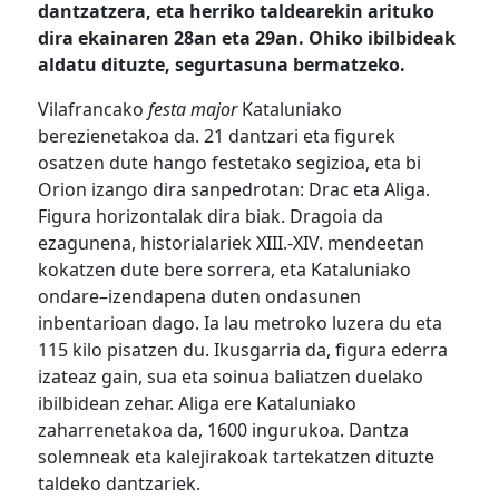
dantzatzera, eta herriko taldearekin arituko
dira ekainaren 28an eta 29an. Ohiko ibilbideak
aldatu dituzte, segurtasuna bermatzeko.
Vilafrancako
festa
major
Kataluniako
berezienetakoa da. 21 dantzari eta figurek
osatzen dute
hango
festetako segizioa, eta bi
Orion izango dira
sanpedrotan
: Drac eta Aliga.
Figura horizontalak dira biak
. D
ragoia da
ezagunena, historialariek XIII.-XIV. mendeetan
kokatzen dute bere sorrera, eta
Kataluniako
ondare
–
izendapena duten ondasunen
inbentarioan dago. Ia lau metroko luzera du eta
115 kilo pisatzen
du
. Ikusgarria da, figura ederra
izateaz gain
,
sua eta soinua baliatzen duelako
ibilbidean zehar. Aliga ere
Kataluniako
zaharrenetakoa da, 1600 ingurukoa. Dantza
solemneak eta
kalejirakoak
tartekatzen dituzte
taldeko dantzariek.