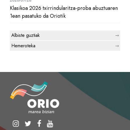
Klasikoa 2026 txirrindularitza-proba abuztuaren
1ean pasatuko da Oriotik
Albiste guztiak
Hemeroteka