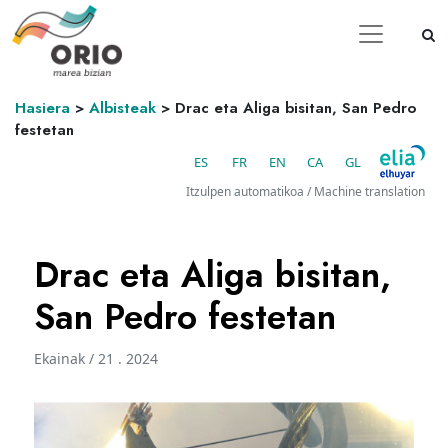
Hasiera
>
Albisteak
>
Drac eta Aliga bisitan, San Pedro
festetan
ES
FR
EN
CA
GL
Itzulpen automatikoa / Machine translation
Drac eta Aliga bisitan,
San Pedro festetan
Ekainak / 21 . 2024