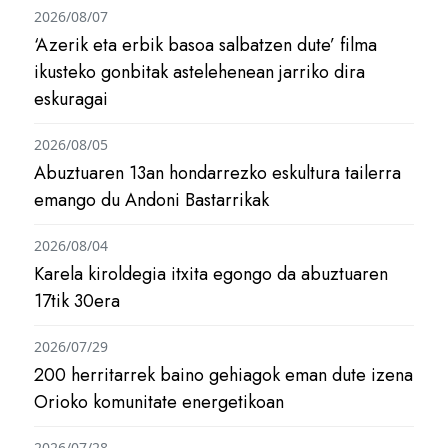
2026/08/07
‘Azerik eta erbik basoa salbatzen dute’ filma
ikusteko gonbitak astelehenean jarriko dira
eskuragai
2026/08/05
Abuztuaren 13an hondarrezko eskultura tailerra
emango du Andoni Bastarrikak
2026/08/04
Karela kiroldegia itxita egongo da abuztuaren
17tik 30era
2026/07/29
200 herritarrek baino gehiagok eman dute izena
Orioko komunitate energetikoan
2026/07/28