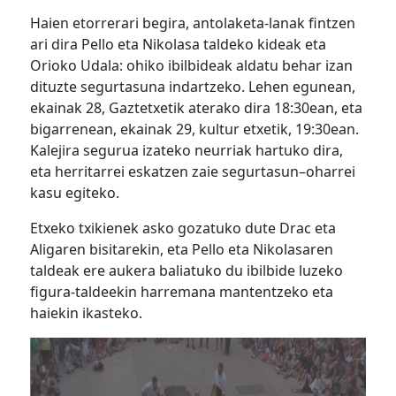
Haien etorrerari begira, antolaketa-lanak fintzen
ari dira Pello eta Nikolasa taldeko kideak eta
Orioko Udala: ohiko ibilbideak aldatu behar izan
dituzte
segurtasuna indartzeko. Lehen egunean,
ekainak 28, Gaztetxetik aterako dira 18:30ean, eta
bigarrenean, ekainak 29, kultur etxetik, 19:30ean.
Kalejira segurua izateko neurriak hartuko dira,
eta herritarrei eskatzen zaie segurtasun
–
oharrei
kasu egiteko.
Etxeko txikienek asko gozatuko dute Drac eta
Aligaren bisitarekin, eta Pello eta Nikolasaren
taldeak ere
aukera baliatuko du ibilbide luzeko
figura-taldeekin harremana mantentzeko eta
haiekin ikasteko.