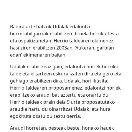
Badira urte batzuk Udalak edalontzi
berrerabilgarriak erabiltzen dituela herriko festa
eta ospakizunetan. Herrio taldearen ekimenez
hasi ziren erabiltzen 2003an, ‘Aukeran, garbian
edan’ ekimenaren baitan.
Udalak erabiltzeaz gain, edalontzi horiek herriko
talde eta elkarteen eskura izaten dira eta gero eta
gehiago erabiltzen dira. Udalak, hori ikusita,
Herrio taldearen proposamenez, edalontzi horiek
erabiltzeko araudi bat aztertu eta onartu du.
Herrio taldeak orain dela 9 urte proposatutako
araudia hartu du oinarritzat Udalak, eta hura
egokituta osatu du testu berria.
Araudi horretan, besteak beste, honako hauek