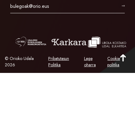
bulegoak@orio.eus
© Orioko Udala
Pribatutasun
Lege
Cookie
2026
Politika
oharra
politika