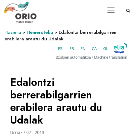
Hasiera
>
Hemeroteka
>
Edalontzi berrerabilgarrien
erabilera arautu du Udalak
ES
FR
EN
CA
GL
Itzulpen automatikoa / Machine translation
Edalontzi
berrerabilgarrien
erabilera arautu du
Udalak
Urriak / 07 . 2013