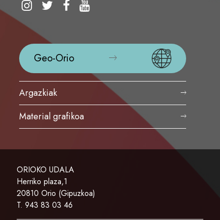
Geo-Orio
Argazkiak
Material grafikoa
ORIOKO UDALA
Herriko plaza,1
20810 Orio (Gipuzkoa)
T. 943 83 03 46