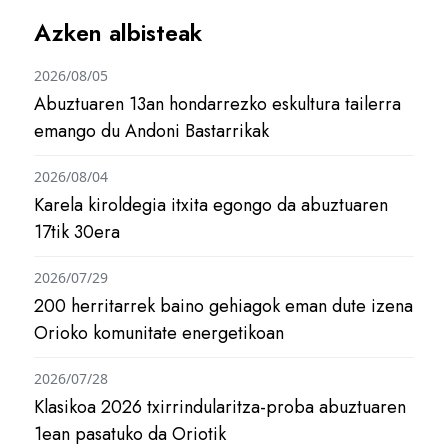
Azken albisteak
2026/08/05
Abuztuaren 13an hondarrezko eskultura tailerra
emango du Andoni Bastarrikak
2026/08/04
Karela kiroldegia itxita egongo da abuztuaren
17tik 30era
2026/07/29
200 herritarrek baino gehiagok eman dute izena
Orioko komunitate energetikoan
2026/07/28
Klasikoa 2026 txirrindularitza-proba abuztuaren
1ean pasatuko da Oriotik