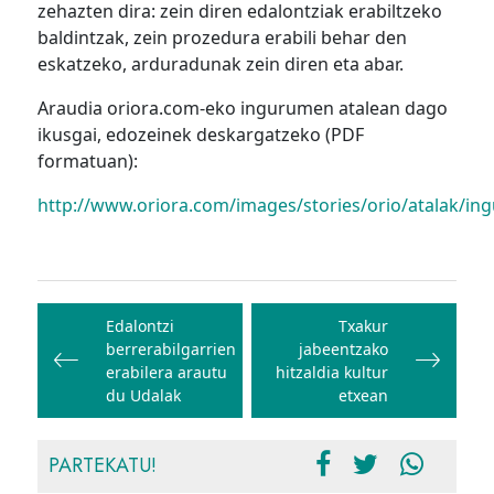
zehazten dira: zein diren edalontziak erabiltzeko
baldintzak, zein prozedura erabili behar den
eskatzeko, arduradunak zein diren eta abar.
Araudia oriora.com-eko ingurumen atalean dago
ikusgai, edozeinek deskargatzeko (PDF
formatuan):
http://www.oriora.com/images/stories/orio/atalak/in
Bidalketetan
zehar
Edalontzi
Txakur
berrerabilgarrien
jabeentzako
nabigatu
erabilera arautu
hitzaldia kultur
du Udalak
etxean
PARTEKATU!