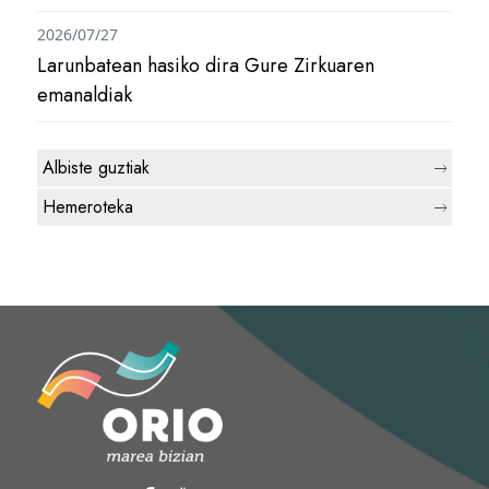
2026/07/27
Larunbatean hasiko dira Gure Zirkuaren
emanaldiak
Albiste guztiak
Hemeroteka