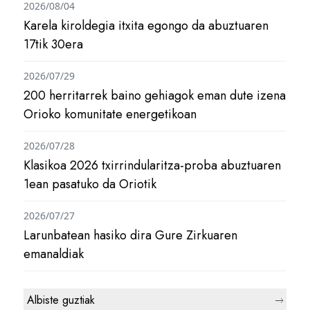
2026/08/04
Karela kiroldegia itxita egongo da abuztuaren
17tik 30era
2026/07/29
200 herritarrek baino gehiagok eman dute izena
Orioko komunitate energetikoan
2026/07/28
Klasikoa 2026 txirrindularitza-proba abuztuaren
1ean pasatuko da Oriotik
2026/07/27
Larunbatean hasiko dira Gure Zirkuaren
emanaldiak
Albiste guztiak