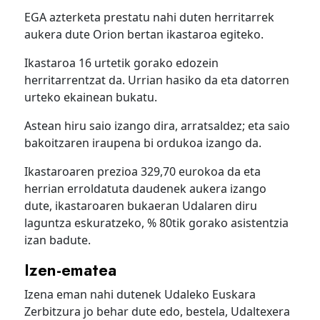
EGA azterketa prestatu nahi duten herritarrek
aukera dute Orion bertan ikastaroa egiteko.
Ikastaroa 16 urtetik gorako edozein
herritarrentzat da. Urrian hasiko da eta datorren
urteko ekainean bukatu.
Astean hiru saio izango dira, arratsaldez; eta saio
bakoitzaren iraupena bi ordukoa izango da.
Ikastaroaren prezioa 329,70 eurokoa da eta
herrian erroldatuta daudenek aukera izango
dute, ikastaroaren bukaeran Udalaren diru
laguntza eskuratzeko, % 80tik gorako asistentzia
izan badute.
Izen-ematea
Izena eman nahi dutenek Udaleko Euskara
Zerbitzura jo behar dute edo, bestela, Udaltexera