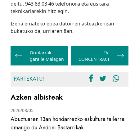
deitu, 943 83 03 46 telefonora eta euskara
teknikariarekin hitz egin.
Izena emateko epea datorren asteazkenean
bukatuko da, urriaren 8an.
Bidalketetan
zehar
Oriotarrak
IV.
garaile Malagan
CONCENTRACI
nabigatu
PARTEKATU!
Azken albisteak
2026/08/05
Abuztuaren 13an hondarrezko eskultura tailerra
emango du Andoni Bastarrikak