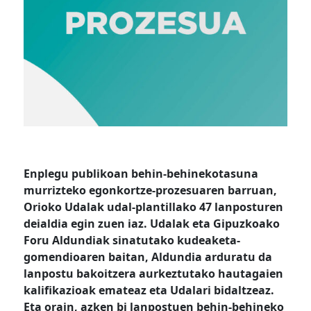
Enplegu publikoan behin-behinekotasuna
murrizteko egonkortze-prozesuaren barruan,
Orioko Udalak udal-plantillako 47 lanposturen
deialdia egin zuen iaz. Udalak eta Gipuzkoako
Foru Aldundiak sinatutako kudeaketa-
gomendioaren baitan, Aldundia arduratu da
lanpostu bakoitzera aurkeztutako hautagaien
kalifikazioak emateaz eta Udalari bidaltzeaz.
Eta orain, azken bi lanpostuen behin-behineko