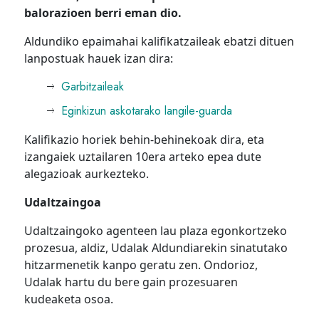
balorazioen berri eman dio.
Aldundiko epaimahai kalifikatzaileak ebatzi dituen
lanpostuak hauek izan dira:
Garbitzaileak
Eginkizun askotarako langile-guarda
Kalifikazio horiek behin-behinekoak dira, eta
izangaiek uztailaren 10era arteko epea dute
alegazioak aurkezteko.
Udaltzaingoa
Udaltzaingoko agenteen lau plaza egonkortzeko
prozesua, aldiz, Udalak Aldundiarekin sinatutako
hitzarmenetik kanpo geratu zen. Ondorioz,
Udalak hartu du bere gain prozesuaren
kudeaketa osoa.