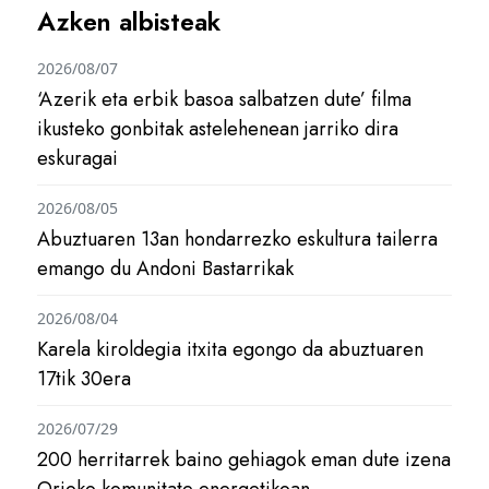
Azken albisteak
2026/08/07
‘Azerik eta erbik basoa salbatzen dute’ filma
ikusteko gonbitak astelehenean jarriko dira
eskuragai
2026/08/05
Abuztuaren 13an hondarrezko eskultura tailerra
emango du Andoni Bastarrikak
2026/08/04
Karela kiroldegia itxita egongo da abuztuaren
17tik 30era
2026/07/29
200 herritarrek baino gehiagok eman dute izena
Orioko komunitate energetikoan