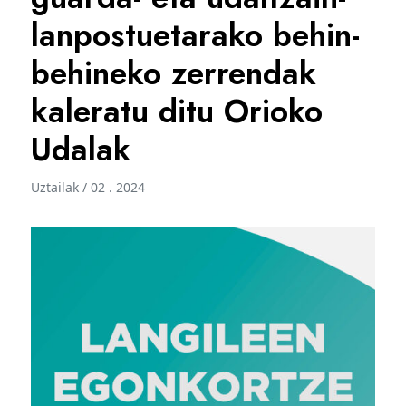
lanpostuetarako behin-
behineko zerrendak
kaleratu ditu Orioko
Udalak
Uztailak / 02 . 2024