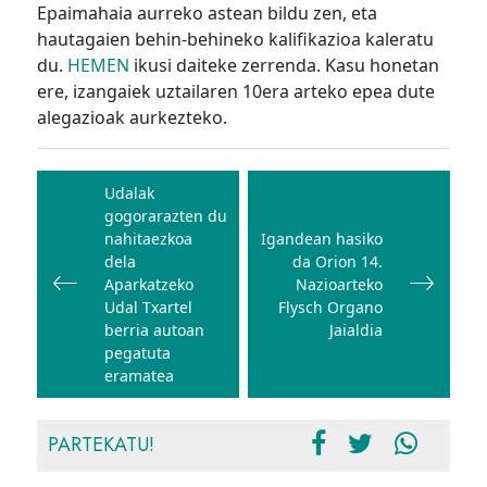
Epaimahaia aurreko astean bildu zen, eta
hautagaien behin-behineko kalifikazioa kaleratu
du.
HEMEN
ikusi daiteke zerrenda. Kasu honetan
ere, izangaiek uztailaren 10era arteko epea dute
alegazioak aurkezteko.
Bidalketetan
zehar
Udalak
gogorarazten du
nabigatu
nahitaezkoa
Igandean hasiko
dela
da Orion 14.
Aparkatzeko
Nazioarteko
Udal Txartel
Flysch Organo
berria autoan
Jaialdia
pegatuta
eramatea
PARTEKATU!