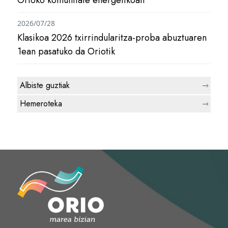
2026/07/28
Klasikoa 2026 txirrindularitza-proba abuztuaren
1ean pasatuko da Oriotik
Albiste guztiak
Hemeroteka