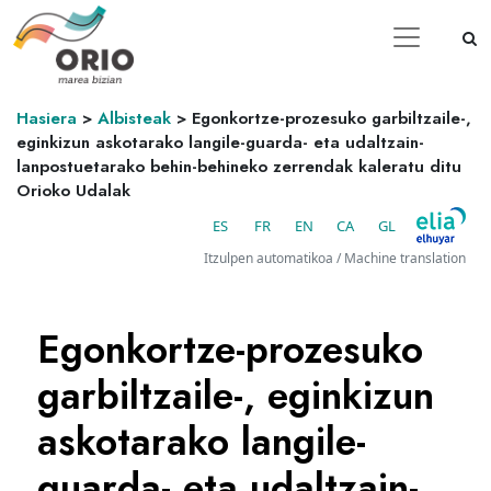
Hasiera
>
Albisteak
>
Egonkortze-prozesuko garbiltzaile-,
eginkizun askotarako langile-guarda- eta udaltzain-
lanpostuetarako behin-behineko zerrendak kaleratu ditu
Orioko Udalak
ES
FR
EN
CA
GL
Itzulpen automatikoa / Machine translation
Egonkortze-prozesuko
garbiltzaile-, eginkizun
askotarako langile-
guarda- eta udaltzain-