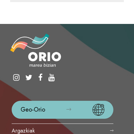
Geo-Orio
Argazkiak