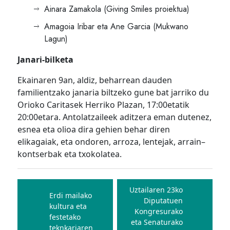
Ainara Zamakola (Giving Smiles proiektua)
Amagoia Iribar eta Ane Garcia (Mukwano
Lagun)
Janari-bilketa
Ekainaren 9an, aldiz, beharrean dauden
familientzako janaria biltzeko gune bat jarriko du
Orioko Caritasek Herriko Plazan, 17:00etatik
20:00etara. Antolatzaileek aditzera eman dutenez,
esnea eta olioa dira gehien behar diren
elikagaiak, eta ondoren, arroza, lentejak, arrain
–
kontserbak eta txokolatea.
Bidalketetan
zehar
Uztailaren 23ko
Erdi mailako
Diputatuen
nabigatu
kultura eta
Kongresurako
festetako
eta Senaturako
teknkariaren