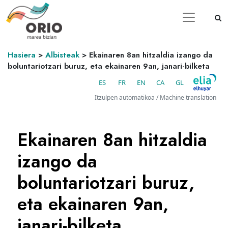
Hasiera
>
Albisteak
>
Ekainaren 8an hitzaldia izango da
boluntariotzari buruz, eta ekainaren 9an, janari-bilketa
ES
FR
EN
CA
GL
Itzulpen automatikoa / Machine translation
Ekainaren 8an hitzaldia
izango da
boluntariotzari buruz,
eta ekainaren 9an,
janari-bilketa