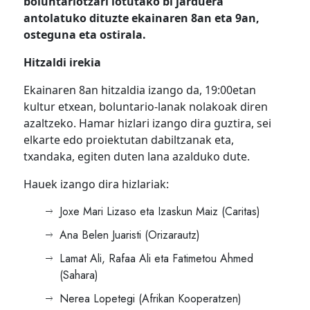
boluntariotzari lotutako bi jarduera
antolatuko dituzte ekainaren 8an eta 9an,
osteguna eta ostirala.
Hitzaldi irekia
Ekainaren 8an hitzaldia izango da, 19:00etan
kultur etxean, boluntario-lanak nolakoak diren
azaltzeko. Hamar hizlari izango dira guztira, sei
elkarte edo proiektutan dabiltzanak eta,
txandaka, egiten duten lana azalduko dute.
Hauek izango dira hizlariak:
Joxe Mari Lizaso eta Izaskun Maiz (Caritas)
Ana Belen Juaristi (Orizarautz)
Lamat Ali, Rafaa Ali eta Fatimetou Ahmed
(Sahara)
Nerea Lopetegi (Afrikan Kooperatzen)