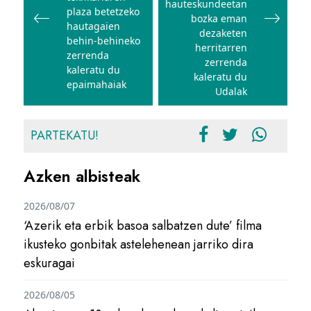
hauteskundeetan
plaza betetzeko
bozka eman
hautagaien
dezaketen
behin-behineko
herritarren
zerrenda
zerrenda
kaleratu du
kaleratu du
epaimahaiak
Udalak
PARTEKATU!
Azken albisteak
2026/08/07
‘Azerik eta erbik basoa salbatzen dute’ filma
ikusteko gonbitak astelehenean jarriko dira
eskuragai
2026/08/05