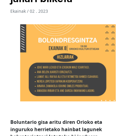
Ekainak / 02 . 2023
Boluntario gisa aritu diren Orioko eta
inguruko herrietako hainbat lagunek