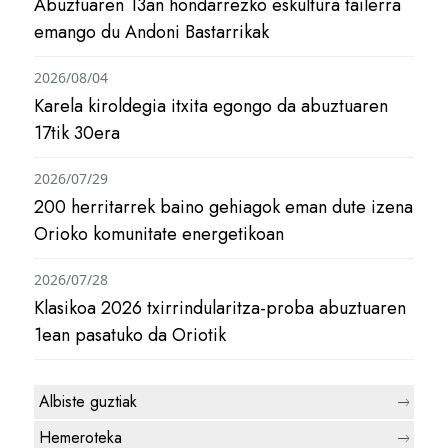
Abuztuaren 13an hondarrezko eskultura tailerra
emango du Andoni Bastarrikak
2026/08/04
Karela kiroldegia itxita egongo da abuztuaren
17tik 30era
2026/07/29
200 herritarrek baino gehiagok eman dute izena
Orioko komunitate energetikoan
2026/07/28
Klasikoa 2026 txirrindularitza-proba abuztuaren
1ean pasatuko da Oriotik
Albiste guztiak
Hemeroteka