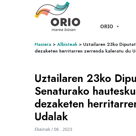
ORIO
Hasiera
>
Albisteak
>
Uztailaren 23ko Diputa
dezaketen herritarren zerrenda kaleratu du 
Uztailaren 23ko Dip
Senaturako hautesk
dezaketen herritarre
Udalak
Ekainak / 06 . 2023