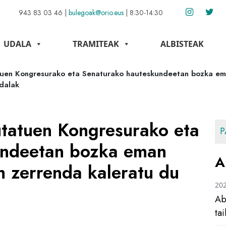
943 83 03 46
|
bulegoak@orio.eus
|
8:30-14:30
UDALA
TRAMITEAK
ALBISTEAK
tuen Kongresurako eta Senaturako hauteskundeetan bozka e
Udalak
utatuen Kongresurako eta
P
undeetan bozka eman
A
n zerrenda kaleratu du
20
Ab
ta