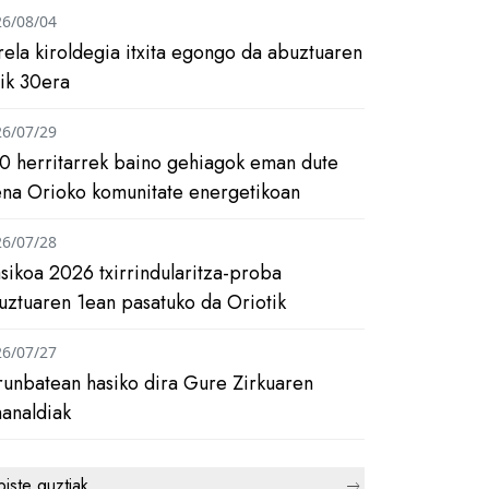
26/08/04
rela kiroldegia itxita egongo da abuztuaren
tik 30era
26/07/29
0 herritarrek baino gehiagok eman dute
ena Orioko komunitate energetikoan
26/07/28
asikoa 2026 txirrindularitza-proba
uztuaren 1ean pasatuko da Oriotik
26/07/27
runbatean hasiko dira Gure Zirkuaren
analdiak
biste guztiak