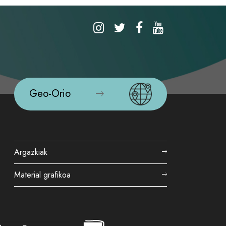
Geo-Orio
Argazkiak
Material grafikoa