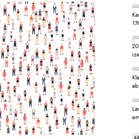
20
Ka
17
20
20
iz
20
Kl
ab
20
La
em
Al