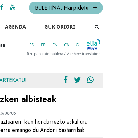
BULETINA. Harpidetu
AGENDA
GUK ORIORI
man
ES
FR
EN
CA
GL
Itzulpen automatikoa / Machine translation
ARTEKATU!
zken albisteak
26/08/05
uztuaren 13an hondarrezko eskultura
ilerra emango du Andoni Bastarrikak