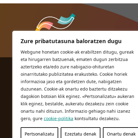
Zure pribatutasuna baloratzen dugu
Webgune honetan cookie-ak erabiltzen ditugu, gureak
eta hirugarren batzuenak, ematen dugun zerbitzua
aztertzeko eta/edo zure nabigazio-ohituretan
ORIOKO UDALA
oinarritutako publizitatea erakusteko. Cookie horiek
Herriko plaza,1
informazioa jaso eta gordetzen dute, nabigatzen
20810 Orio (Gipuzkoa)
duzunean. Cookie-ak onartu edo baztertu ditzakezu
T. 943 83 03 46
dagokion botoian klik eginez. «Pertsonalizatu» aukeran
klik eginez, bestalde, aukeratu dezakezu zein cookie
bulegoak@orio.eus
onartu nahi dituzun. Informazio gehiago nahi izanez
gero, gure
cookie-politika
kontsultatu dezakezu.
Pertsonalizatu
Ezeztatu denak
Onartu denak