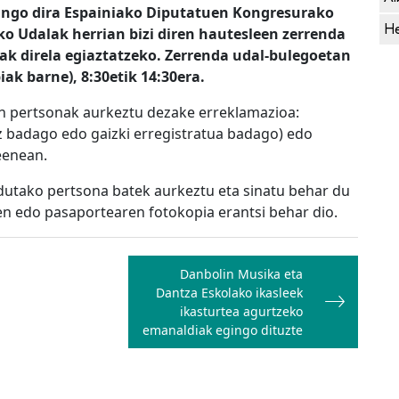
gingo dira Espainiako Diputatuen Kongresurako
He
o Udalak herrian bizi diren hautesleen zerrenda
nak direla egiaztatzeko. Zerrenda udal-bulegoetan
ak barne), 8:30etik 14:30era.
in pertsonak aurkeztu dezake erreklamazioa:
z badago edo gaizki erregistratua badago) edo
eenean.
utako pertsona batek aurkeztu eta sinatu behar du
n edo pasaportearen fotokopia erantsi behar dio.
Danbolin Musika eta
Dantza Eskolako ikasleek
ikasturtea agurtzeko
emanaldiak egingo dituzte