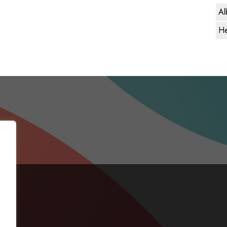
Al
He