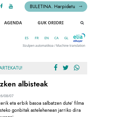
BULETINA. Harpidetu
AGENDA
GUK ORIORI
ES
FR
EN
CA
GL
Itzulpen automatikoa / Machine translation
ARTEKATU!
zken albisteak
26/08/07
zerik eta erbik basoa salbatzen dute’ filma
usteko gonbitak astelehenean jarriko dira