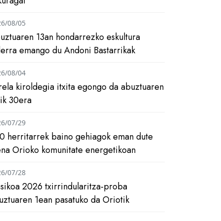
kuragai
26/08/05
uztuaren 13an hondarrezko eskultura
ilerra emango du Andoni Bastarrikak
26/08/04
rela kiroldegia itxita egongo da abuztuaren
tik 30era
26/07/29
0 herritarrek baino gehiagok eman dute
ena Orioko komunitate energetikoan
26/07/28
asikoa 2026 txirrindularitza-proba
uztuaren 1ean pasatuko da Oriotik