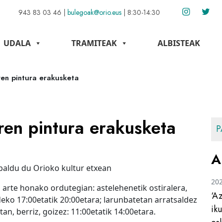
943 83 03 46
|
bulegoak@orio.eus
|
8:30-14:30
UDALA
TRAMITEAK
ALBISTEAK
ren pintura erakusketa
ren pintura erakusketa
P
A
baldu du Orioko kultur etxean
20
 arte honako ordutegian: astelehenetik ostiralera,
‘A
deko 17:00etatik 20:00etara; larunbatetan arratsaldez
ik
tan, berriz, goizez: 11:00etatik 14:00etara.