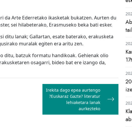
es
20
 ari da Arte Ederretako ikasketak bukatzen. Aurten du
Ab
ster, sei hilabeterako, Erasmuseko beka bati esker.
ta
i ditu lanak; Gallartan, esate baterako, erakusketa
gusirako muralak egiten era aritu zen.
20
Ka
ko ditu, batzuk formatu handikoak. Gehienak olio
17
rakusketaren osagarri, bideo bat ere izango da,
20
20
iz
Irekita dago epea aurtengo
?Euskaraz Gazte? literatur
lehiaketara lanak
20
aurkezteko
Kl
ab