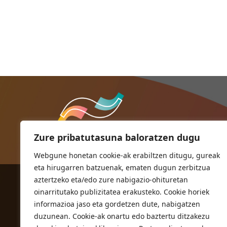
Zure pribatutasuna baloratzen dugu
Webgune honetan cookie-ak erabiltzen ditugu, gureak
eta hirugarren batzuenak, ematen dugun zerbitzua
aztertzeko eta/edo zure nabigazio-ohituretan
ORIOKO UDALA
oinarritutako publizitatea erakusteko. Cookie horiek
Herriko plaza,1
informazioa jaso eta gordetzen dute, nabigatzen
20810 Orio (Gipuzkoa)
duzunean. Cookie-ak onartu edo baztertu ditzakezu
T. 943 83 03 46