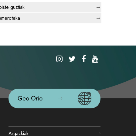
biste guztiak
meroteka
Geo-Orio
Argazkiak