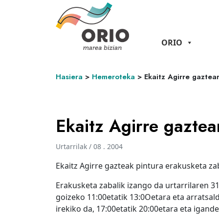
ORIO
Hasiera
>
Hemeroteka
>
Ekaitz Agirre gaztea
Ekaitz Agirre gaztea
Urtarrilak / 08 . 2004
Ekaitz Agirre gazteak pintura erakusketa za
Erakusketa zabalik izango da urtarrilaren 31
goizeko 11:00etatik 13:0Oetara eta arratsal
irekiko da, 17:00etatik 20:00etara eta igande