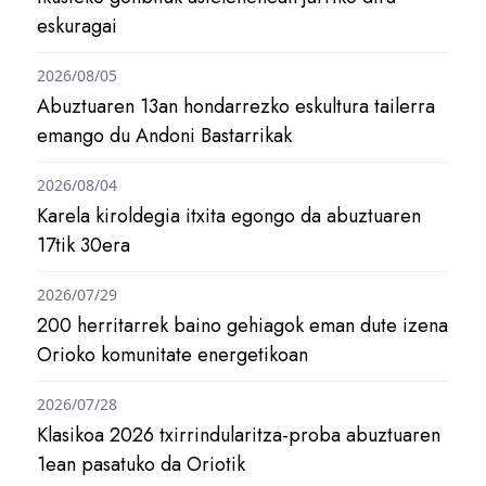
eskuragai
2026/08/05
Abuztuaren 13an hondarrezko eskultura tailerra
emango du Andoni Bastarrikak
2026/08/04
Karela kiroldegia itxita egongo da abuztuaren
17tik 30era
2026/07/29
200 herritarrek baino gehiagok eman dute izena
Orioko komunitate energetikoan
2026/07/28
Klasikoa 2026 txirrindularitza-proba abuztuaren
1ean pasatuko da Oriotik