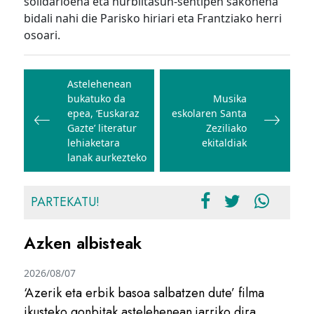
solidarioena eta hurbiltasun-sentipen sakonena
bidali nahi die Parisko hiriari eta Frantziako herri
osoari.
Bidalketetan
zehar
Astelehenean
bukatuko da
Musika
nabigatu
epea, ‘Euskaraz
eskolaren Santa
Gazte’ literatur
Zeziliako
lehiaketara
ekitaldiak
lanak aurkezteko
PARTEKATU!
Azken albisteak
2026/08/07
‘Azerik eta erbik basoa salbatzen dute’ filma
ikusteko gonbitak astelehenean jarriko dira