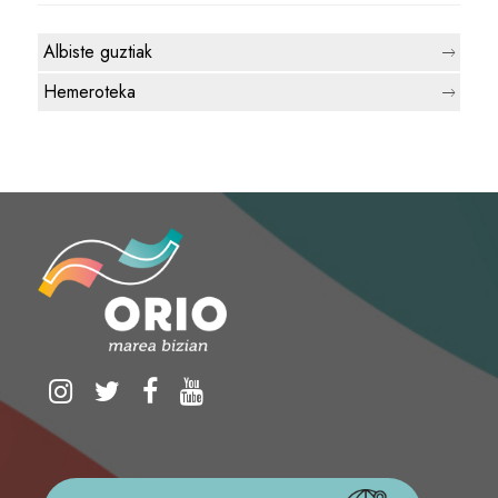
Albiste guztiak
Hemeroteka