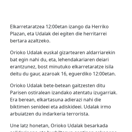
Elkarretaratzea 12:00etan izango da Herriko
Plazan, eta Udalak dei egiten die herritarrei
bertara azaltzeko.
Orioko Udalak euskal gizartearen aldarriarekin
bat egin nahi du, eta, lehendakariaren deiari
erantzunez, bost minutuko elkarretaratze isila
deitu du gaur, azaroak 16, eguerdiko 12:00etan.
Orioko Udalak bete-betean gaitzesten ditu
Parisen ostiralean izandako atentatu izugarriak.
Era berean, elkartasuna adierazi nahi die
biktimen senideei eta adiskideei. Udalak irmo
arbuiatzen du indarkeria terrorista.
Une latz honetan, Orioko Udalak besarkada