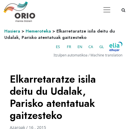
Hasiera
>
Hemeroteka
>
Elkarretaratze isila deitu du
Udalak, Parisko atentatuak gaitzesteko
ES
FR
EN
CA
GL
Itzulpen automatikoa / Machine translation
Elkarretaratze isila
deitu du Udalak,
Parisko atentatuak
gaitzesteko
Azaroak / 16 . 2015