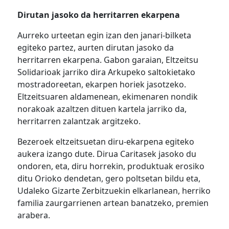
Dirutan jasoko da herritarren ekarpena
Aurreko urteetan egin izan den janari-bilketa
egiteko partez, aurten dirutan jasoko da
herritarren ekarpena. Gabon garaian, Eltzeitsu
Solidarioak jarriko dira Arkupeko saltokietako
mostradoreetan, ekarpen horiek jasotzeko.
Eltzeitsuaren aldamenean, ekimenaren nondik
norakoak azaltzen dituen kartela jarriko da,
herritarren zalantzak argitzeko.
Bezeroek eltzeitsuetan diru-ekarpena egiteko
aukera izango dute. Dirua Caritasek jasoko du
ondoren, eta, diru horrekin, produktuak erosiko
ditu Orioko dendetan, gero poltsetan bildu eta,
Udaleko Gizarte Zerbitzuekin elkarlanean, herriko
familia zaurgarrienen artean banatzeko, premien
arabera.