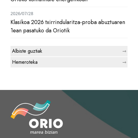
2026/07/28
Klasikoa 2026 txirrindularitza-proba abuztuaren
1ean pasatuko da Oriotik
Albiste guztiak
Hemeroteka