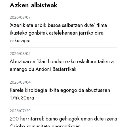
Azken albisteak
2026/08/07
‘Azerik eta erbik basoa salbatzen dute’ filma
ikusteko gonbitak astelehenean jarriko dira
eskuragai
2026/08/05
Abuztuaren 13an hondarrezko eskultura tailerra
emango du Andoni Bastarrikak
2026/08/04
Karela kiroldegia itxita egongo da abuztuaren
17tik 30era
2026/07/29
200 herritarrek baino gehiagok eman dute izena
Orioko komunitate energetikoan