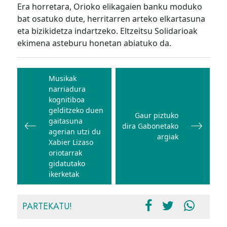
Era horretara, Orioko elikagaien banku moduko
bat osatuko dute, herritarren arteko elkartasuna
eta bizikidetza indartzeko. Eltzeitsu Solidarioak
ekimena asteburu honetan abiatuko da.
Bidalketetan
zehar
Musikak
narriadura
nabigatu
kognitiboa
gelditzeko duen
Gaur piztuko
gaitasuna
dira Gabonetako
agerian utzi du
argiak
Xabier Lizaso
oriotarrak
gidatutako
ikerketak
PARTEKATU!