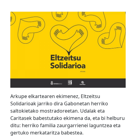
Arkupe elkartearen ekimenez, Eltzeitsu
Solidarioak jarriko dira Gabonetan herriko
saltokietako mostradoreetan. Udalak eta
Caritasek babestutako ekimena da, eta bi helburu
ditu: herriko familia zaurgarrienei laguntzea eta
gertuko merkataritza babestea.