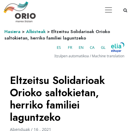
Hasiera
>
Albisteak
>
Eltzeitsu Solidarioak Orioko
saltokietan, herriko familiei laguntzeko
ES
FR
EN
CA
GL
Itzulpen automatikoa / Machine translation
Eltzeitsu Solidarioak
Orioko saltokietan,
herriko familiei
laguntzeko
Abenduak / 16 . 2021