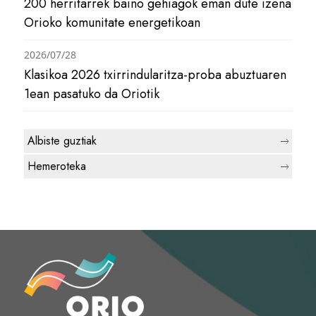
200 herritarrek baino gehiagok eman dute izena
Orioko komunitate energetikoan
2026/07/28
Klasikoa 2026 txirrindularitza-proba abuztuaren
1ean pasatuko da Oriotik
Albiste guztiak
Hemeroteka