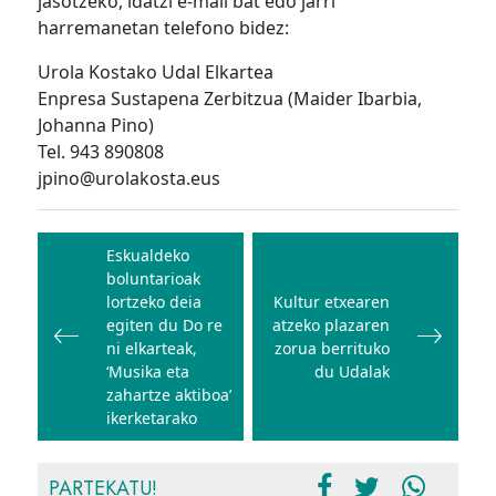
jasotzeko, idatzi e-mail bat edo jarri
harremanetan telefono bidez:
Urola Kostako Udal Elkartea
Enpresa Sustapena Zerbitzua (Maider Ibarbia,
Johanna Pino)
Tel. 943 890808
jpino@urolakosta.eus
Bidalketetan
zehar
Eskualdeko
boluntarioak
nabigatu
lortzeko deia
Kultur etxearen
egiten du Do re
atzeko plazaren
ni elkarteak,
zorua berrituko
‘Musika eta
du Udalak
zahartze aktiboa’
ikerketarako
PARTEKATU!