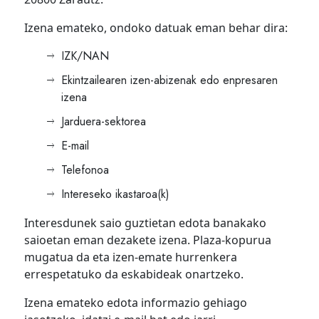
Izena emateko, ondoko datuak eman behar dira:
IZK/NAN
Ekintzailearen izen-abizenak edo enpresaren
izena
Jarduera-sektorea
E-mail
Telefonoa
Intereseko ikastaroa(k)
Interesdunek saio guztietan edota banakako
saioetan eman dezakete izena. Plaza-kopurua
mugatua da eta izen-emate hurrenkera
errespetatuko da eskabideak onartzeko.
Izena emateko edota informazio gehiago