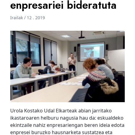
enpresariei bideratuta
Irailak / 12 . 2019
Urola Kostako Udal Elkarteak abian jarritako
ikastaroaren helburu nagusia hau da: eskualdeko
ekintzaile nahiz enpresariengan beren ideia edota
enpresei buruzko hausnarketa sustatzea eta