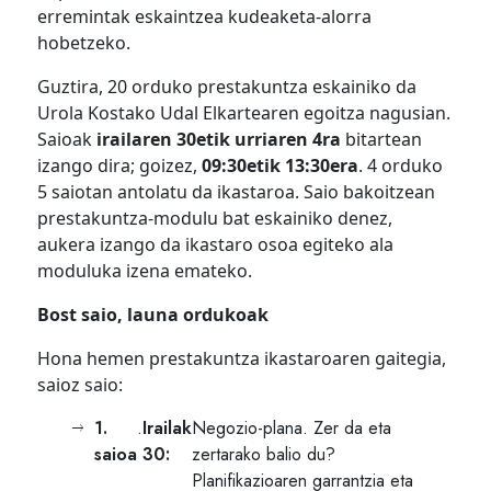
erremintak eskaintzea kudeaketa-alorra
hobetzeko.
Guztira, 20 orduko prestakuntza eskainiko da
Urola Kostako Udal Elkartearen egoitza nagusian.
Saioak
irailaren 30etik urriaren 4ra
bitartean
izango dira; goizez,
09:30etik 13:30era
. 4 orduko
5 saiotan antolatu da ikastaroa. Saio bakoitzean
prestakuntza-modulu bat eskainiko denez,
aukera izango da ikastaro osoa egiteko ala
moduluka izena emateko.
Bost saio, launa ordukoak
Hona hemen prestakuntza ikastaroaren gaitegia,
saioz saio:
1.
.
Irailak
Negozio-plana. Zer da eta
saioa
30:
zertarako balio du?
Planifikazioaren garrantzia eta