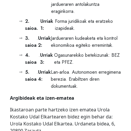
jardueraren antolakuntza
eraginkorra.
2.
Urriak
Forma juridikoak eta eratzeko
saioa.
1:
izapideak.
3.
.
Urriak
Jardueraren kudeaketa eta kontrol
saioa
2:
ekonomikoa egiteko erremintak.
4.
.
Urriak
Ogasunarekiko betekizunak: BEZ
saioa
3:
eta PFEZ.
5.
.
Urriak
Lan-arloa. Autonomoen erregimena
saioa
4:
berezia. Erabiltzen diren
dokumentuak.
Argibideak eta izen-ematea
Ikastaroan parte hartzeko izen ematea Urola
Kostako Udal Elkartearen bidez egin behar da:
Urola Kostako Udal Elkartea. Urdaneta bidea, 6,
20800 Zarautz.