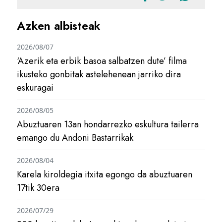
Azken albisteak
2026/08/07
‘Azerik eta erbik basoa salbatzen dute’ filma
ikusteko gonbitak astelehenean jarriko dira
eskuragai
2026/08/05
Abuztuaren 13an hondarrezko eskultura tailerra
emango du Andoni Bastarrikak
2026/08/04
Karela kiroldegia itxita egongo da abuztuaren
17tik 30era
2026/07/29