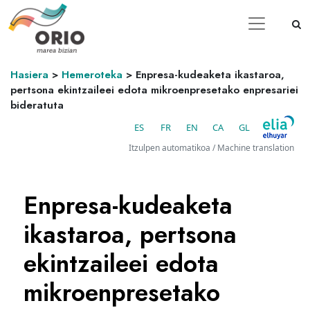
Hasiera
>
Hemeroteka
>
Enpresa-kudeaketa ikastaroa,
pertsona ekintzaileei edota mikroenpresetako enpresariei
bideratuta
ES
FR
EN
CA
GL
Itzulpen automatikoa / Machine translation
Enpresa-kudeaketa
ikastaroa, pertsona
ekintzaileei edota
mikroenpresetako