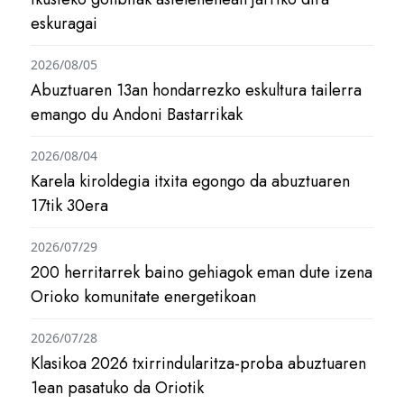
eskuragai
2026/08/05
Abuztuaren 13an hondarrezko eskultura tailerra
emango du Andoni Bastarrikak
2026/08/04
Karela kiroldegia itxita egongo da abuztuaren
17tik 30era
2026/07/29
200 herritarrek baino gehiagok eman dute izena
Orioko komunitate energetikoan
2026/07/28
Klasikoa 2026 txirrindularitza-proba abuztuaren
1ean pasatuko da Oriotik