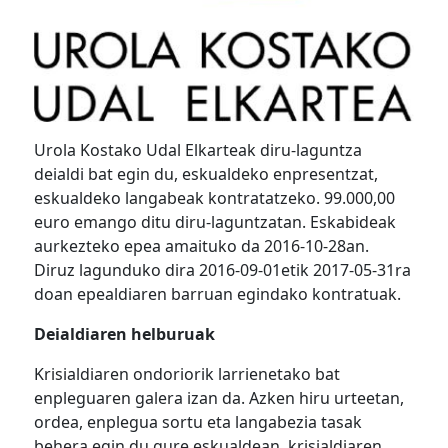
Urola Kostako Udal Elkarteak diru-laguntza
deialdi bat egin du, eskualdeko enpresentzat,
eskualdeko langabeak kontratatzeko. 99.000,00
euro emango ditu diru-laguntzatan. Eskabideak
aurkezteko epea amaituko da 2016-10-28an.
Diruz lagunduko dira 2016-09-01etik 2017-05-31ra
doan epealdiaren barruan egindako kontratuak.
Deialdiaren helburuak
Krisialdiaren ondoriorik larrienetako bat
enpleguaren galera izan da. Azken hiru urteetan,
ordea, enplegua sortu eta langabezia tasak
behera egin du gure eskualdean, krisialdiaren