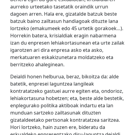
aurreko urteetako tasetatik oraindik urrun
dagoen arren. Hala ere, gizatalde batzuk beste
batzuk baino zailtasun handiagoak dituzte lana
lortzeko (emakumeek edo 45 urtetik gorakoek…).
Horrekin batera, krisialdiak eragin nabarmena
izan du enpresen lehiakortasunean eta urte zailak
igarotzen ari dira enpresa asko eta asko,
merkatuaren eskakizunetara moldatzeko eta
berritzeko ahaleginean.
Deialdi honen helburua, beraz, bikoitza da: alde
batetik, enpresei laguntzea langileak
kontratatzeko gastuei aurre egiten eta, ondorioz,
lehiakortasuna hobetzen; eta, beste alde bestetik,
enplegurako politika aktiboak indartu eta lan
munduan sartzeko zailtasunak dituzten
gizataldeetako pertsonak kontratatzea saritzea.
Hori lortzeko, hain zuzen ere, bideratu da
eskualdeko enpresentzako diru-laguntza deialdi