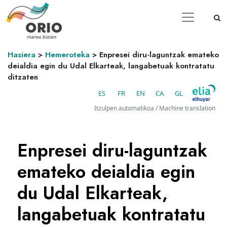
Hasiera
>
Hemeroteka
>
Enpresei diru-laguntzak emateko
deialdia egin du Udal Elkarteak, langabetuak kontratatu
ditzaten
ES
FR
EN
CA
GL
Itzulpen automatikoa / Machine translation
Enpresei diru-laguntzak
emateko deialdia egin
du Udal Elkarteak,
langabetuak kontratatu