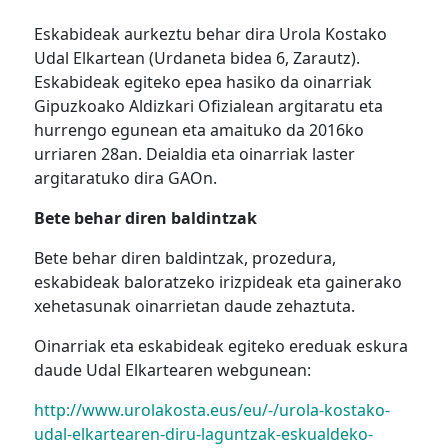
Eskabideak aurkeztu behar dira Urola Kostako
Udal Elkartean (Urdaneta bidea 6, Zarautz).
Eskabideak egiteko epea hasiko da oinarriak
Gipuzkoako Aldizkari Ofizialean argitaratu eta
hurrengo egunean eta amaituko da 2016ko
urriaren 28an. Deialdia eta oinarriak laster
argitaratuko dira GAOn.
Bete behar diren baldintzak
Bete behar diren baldintzak, prozedura,
eskabideak baloratzeko irizpideak eta gainerako
xehetasunak oinarrietan daude zehaztuta.
Oinarriak eta eskabideak egiteko ereduak eskura
daude Udal Elkartearen webgunean:
http://www.urolakosta.eus/eu/-/urola-kostako-
udal-elkartearen-diru-laguntzak-eskualdeko-