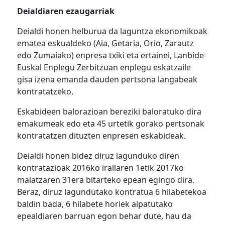
Deialdiaren ezaugarriak
Deialdi honen helburua da laguntza ekonomikoak
ematea eskualdeko (Aia, Getaria, Orio, Zarautz
edo Zumaiako) enpresa txiki eta ertainei, Lanbide-
Euskal Enplegu Zerbitzuan enplegu eskatzaile
gisa izena emanda dauden pertsona langabeak
kontratatzeko.
Eskabideen balorazioan bereziki baloratuko dira
emakumeak edo eta 45 urtetik gorako pertsonak
kontratatzen dituzten enpresen eskabideak.
Deialdi honen bidez diruz lagunduko diren
kontratazioak 2016ko irailaren 1etik 2017ko
maiatzaren 31era bitarteko epean egingo dira.
Beraz, diruz lagundutako kontratua 6 hilabetekoa
baldin bada, 6 hilabete horiek aipatutako
epealdiaren barruan egon behar dute, hau da