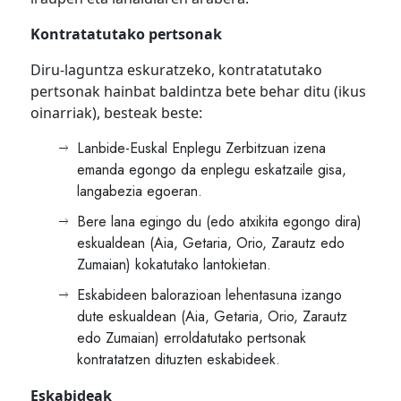
Kontratatutako pertsonak
Diru-laguntza eskuratzeko, kontratatutako
pertsonak hainbat baldintza bete behar ditu (ikus
oinarriak), besteak beste:
Lanbide-Euskal Enplegu Zerbitzuan izena
emanda egongo da enplegu eskatzaile gisa,
langabezia egoeran.
Bere lana egingo du (edo atxikita egongo dira)
eskualdean (Aia, Getaria, Orio, Zarautz edo
Zumaian) kokatutako lantokietan.
Eskabideen balorazioan lehentasuna izango
dute eskualdean (Aia, Getaria, Orio, Zarautz
edo Zumaian) erroldatutako pertsonak
kontratatzen dituzten eskabideek.
Eskabideak