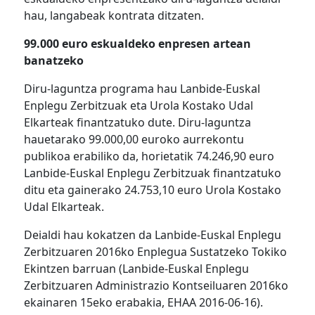
hau, langabeak kontrata ditzaten.
99.000 euro eskualdeko enpresen artean
banatzeko
Diru-laguntza programa hau Lanbide-Euskal
Enplegu Zerbitzuak eta Urola Kostako Udal
Elkarteak finantzatuko dute. Diru-laguntza
hauetarako 99.000,00 euroko aurrekontu
publikoa erabiliko da, horietatik 74.246,90 euro
Lanbide-Euskal Enplegu Zerbitzuak finantzatuko
ditu eta gainerako 24.753,10 euro Urola Kostako
Udal Elkarteak.
Deialdi hau kokatzen da Lanbide-Euskal Enplegu
Zerbitzuaren 2016ko Enplegua Sustatzeko Tokiko
Ekintzen barruan (Lanbide-Euskal Enplegu
Zerbitzuaren Administrazio Kontseiluaren 2016ko
ekainaren 15eko erabakia, EHAA 2016-06-16).