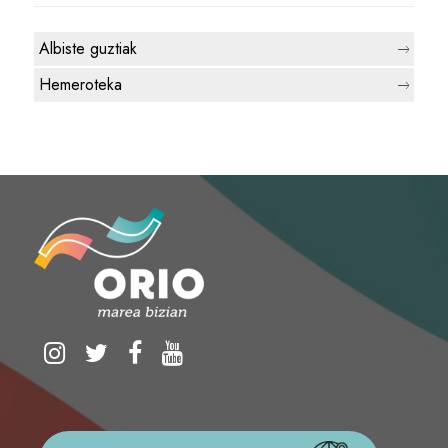
Albiste guztiak
Hemeroteka