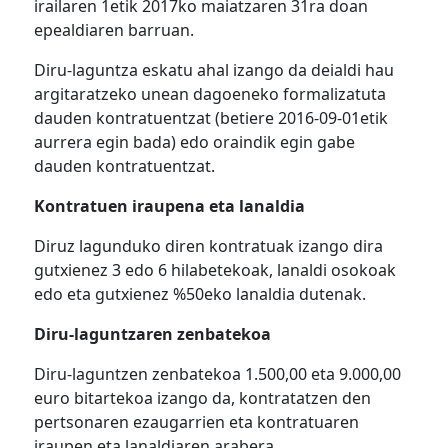
irailaren 1etik 2017ko maiatzaren 31ra doan
epealdiaren barruan.
Diru-laguntza eskatu ahal izango da deialdi hau
argitaratzeko unean dagoeneko formalizatuta
dauden kontratuentzat (betiere 2016-09-01etik
aurrera egin bada) edo oraindik egin gabe
dauden kontratuentzat.
Kontratuen iraupena eta lanaldia
Diruz lagunduko diren kontratuak izango dira
gutxienez 3 edo 6 hilabetekoak, lanaldi osokoak
edo eta gutxienez %50eko lanaldia dutenak.
Diru-laguntzaren zenbatekoa
Diru-laguntzen zenbatekoa 1.500,00 eta 9.000,00
euro bitartekoa izango da, kontratatzen den
pertsonaren ezaugarrien eta kontratuaren
iraupen eta lanaldiaren arabera.