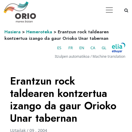
Hasiera
>
Hemeroteka
>
Erantzun rock taldearen
kontzertua izango da gaur Orioko Unar tabernan
ES
FR
EN
CA
GL
Itzulpen automatikoa / Machine translation
Erantzun rock
taldearen kontzertua
izango da gaur Orioko
Unar tabernan
Uztailak / 09 . 2004