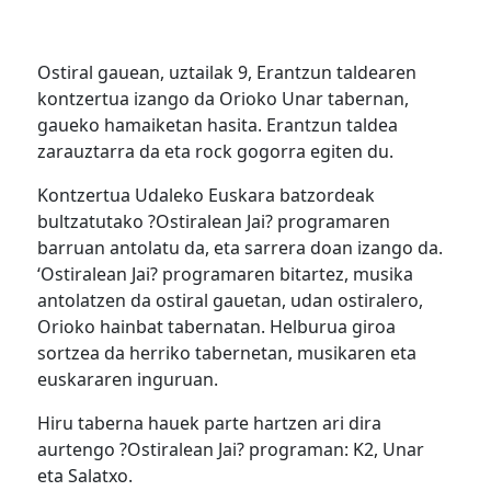
Ostiral gauean, uztailak 9, Erantzun taldearen
kontzertua izango da Orioko Unar tabernan,
gaueko hamaiketan hasita. Erantzun taldea
zarauztarra da eta rock gogorra egiten du.
Kontzertua Udaleko Euskara batzordeak
bultzatutako ?Ostiralean Jai? programaren
barruan antolatu da, eta sarrera doan izango da.
‘Ostiralean Jai? programaren bitartez, musika
antolatzen da ostiral gauetan, udan ostiralero,
Orioko hainbat tabernatan. Helburua giroa
sortzea da herriko tabernetan, musikaren eta
euskararen inguruan.
Hiru taberna hauek parte hartzen ari dira
aurtengo ?Ostiralean Jai? programan: K2, Unar
eta Salatxo.