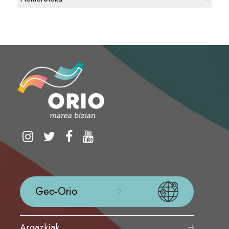
Geo-Orio
Argazkiak