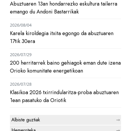
Abuztuaren 13an hondarrezko eskultura tailerra
emango du Andoni Bastarrikak
2026/08/04
Karela kiroldegia itxita egongo da abuztuaren
17tik 30era
2026/07/29
200 herritarrek baino gehiagok eman dute izena
Orioko komunitate energetikoan
2026/07/28
Klasikoa 2026 txirrindularitza-proba abuztuaren
1ean pasatuko da Oriotik
Albiste guztiak
Hemeroteka