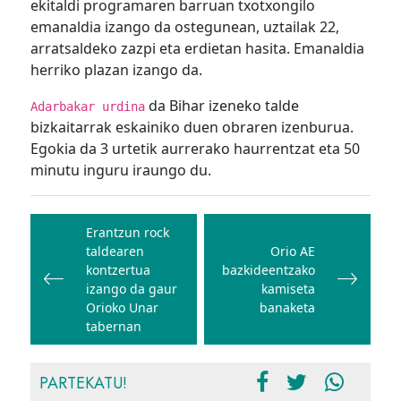
ekitaldi programaren barruan txotxongilo
emanaldia izango da ostegunean, uztailak 22,
arratsaldeko zazpi eta erdietan hasita. Emanaldia
herriko plazan izango da.
da Bihar izeneko talde
Adarbakar urdina
bizkaitarrak eskainiko duen obraren izenburua.
Egokia da 3 urtetik aurrerako haurrentzat eta 50
minutu inguru iraungo du.
Bidalketetan
zehar
Erantzun rock
taldearen
Orio AE
nabigatu
kontzertua
bazkideentzako
izango da gaur
kamiseta
Orioko Unar
banaketa
tabernan
PARTEKATU!