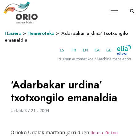
Hasiera
>
Hemeroteka
>
‘Adarbakar urdina’ txotxongilo
emanaldia
ES
FR
EN
CA
GL
Itzulpen automatikoa / Machine translation
‘Adarbakar urdina’
txotxongilo emanaldia
Uztailak / 21 . 2004
Orioko Udalak martxan jarri duen
Udara Orion