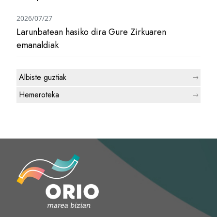
2026/07/27
Larunbatean hasiko dira Gure Zirkuaren
emanaldiak
Albiste guztiak
Hemeroteka