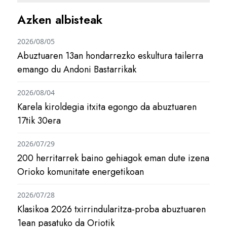
Azken albisteak
2026/08/05
Abuztuaren 13an hondarrezko eskultura tailerra
emango du Andoni Bastarrikak
2026/08/04
Karela kiroldegia itxita egongo da abuztuaren
17tik 30era
2026/07/29
200 herritarrek baino gehiagok eman dute izena
Orioko komunitate energetikoan
2026/07/28
Klasikoa 2026 txirrindularitza-proba abuztuaren
1ean pasatuko da Oriotik