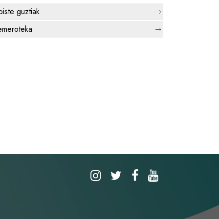
biste guztiak
meroteka