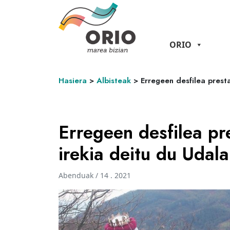
ORIO
Hasiera
>
Albisteak
>
Erregeen desfilea prest
Erregeen desfilea pr
irekia deitu du Uda
Abenduak / 14 . 2021