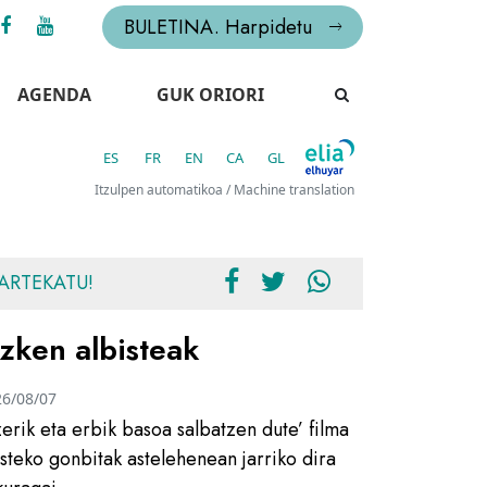
BULETINA. Harpidetu
AGENDA
GUK ORIORI
ES
FR
EN
CA
GL
Itzulpen automatikoa / Machine translation
ARTEKATU!
zken albisteak
26/08/07
zerik eta erbik basoa salbatzen dute’ filma
usteko gonbitak astelehenean jarriko dira