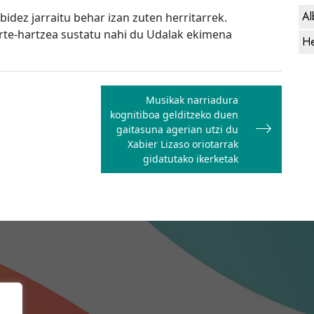
Al
idez jarraitu behar izan zuten herritarrek.
rte-hartzea sustatu nahi du Udalak ekimena
He
Musikak narriadura
kognitiboa gelditzeko duen
gaitasuna agerian utzi du
Xabier Lizaso oriotarrak
gidatutako ikerketak