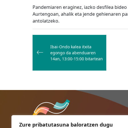
Pandemiaren eraginez, iazko desfilea bideo b
Aurtengoan, ahalik eta jende gehienaren pa
antolatzeko.
Bidalketetan
zehar
Ibai-Ondo kalea itxita
nabigatu
egongo da abenduaren
14an, 13:00-15:00 bitartean
Zure pribatutasuna baloratzen dugu