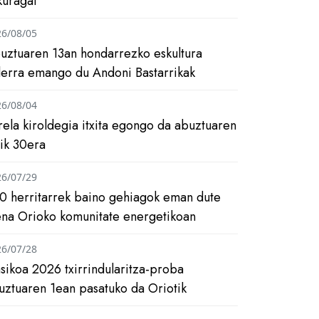
kuragai
26/08/05
uztuaren 13an hondarrezko eskultura
ilerra emango du Andoni Bastarrikak
26/08/04
rela kiroldegia itxita egongo da abuztuaren
tik 30era
26/07/29
0 herritarrek baino gehiagok eman dute
ena Orioko komunitate energetikoan
26/07/28
asikoa 2026 txirrindularitza-proba
uztuaren 1ean pasatuko da Oriotik