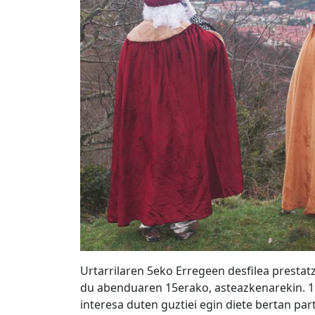
Urtarrilaren 5eko Erregeen desfilea prestat
du abenduaren 15erako, asteazkenarekin. 19
interesa duten guztiei egin diete bertan par