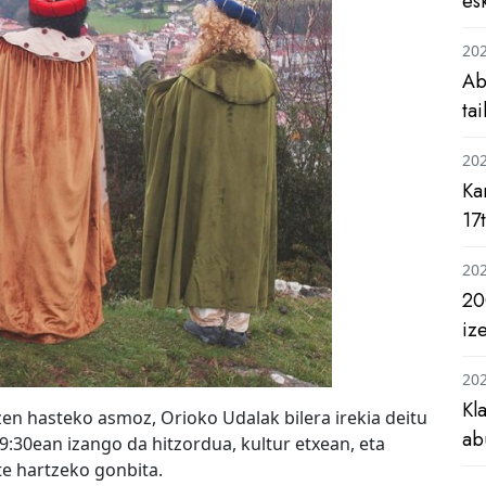
es
20
Ab
ta
20
Ka
17
20
20
iz
20
Kl
zen hasteko asmoz, Orioko Udalak bilera irekia deitu
ab
:30ean izango da hitzordua, kultur etxean, eta
te hartzeko gonbita.