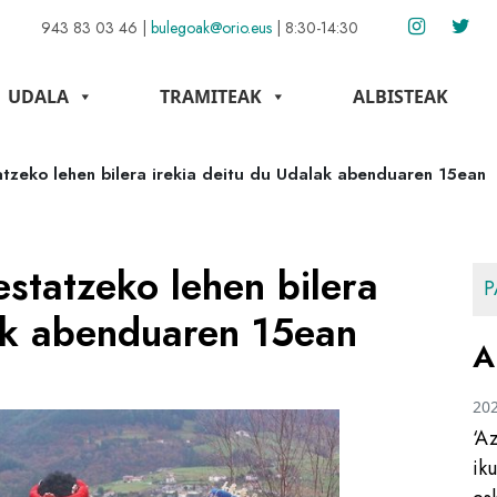
943 83 03 46
|
bulegoak@orio.eus
|
8:30-14:30
UDALA
TRAMITEAK
ALBISTEAK
atzeko lehen bilera irekia deitu du Udalak abenduaren 15ean
estatzeko lehen bilera
P
lak abenduaren 15ean
A
20
‘A
ik