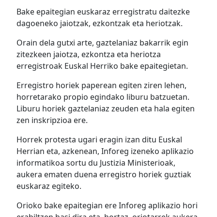
Bake epaitegian euskaraz erregistratu daitezke
dagoeneko jaiotzak, ezkontzak eta heriotzak.
Orain dela gutxi arte, gaztelaniaz bakarrik egin
zitezkeen jaiotza, ezkontza eta heriotza
erregistroak Euskal Herriko bake epaitegietan.
Erregistro horiek paperean egiten ziren lehen,
horretarako propio egindako liburu batzuetan.
Liburu horiek gaztelaniaz zeuden eta hala egiten
zen inskripzioa ere.
Horrek protesta ugari eragin izan ditu Euskal
Herrian eta, azkenean, Inforeg izeneko aplikazio
informatikoa sortu du Justizia Ministerioak,
aukera ematen duena erregistro horiek guztiak
euskaraz egiteko.
Orioko bake epaitegian ere Inforeg aplikazio hori