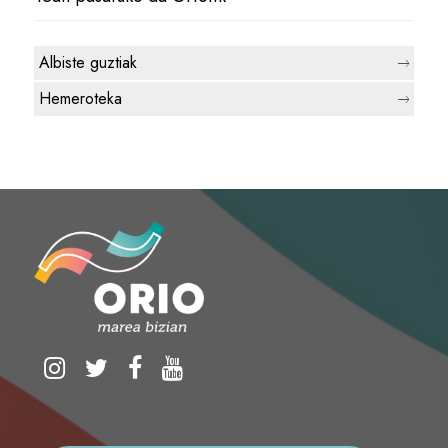
Albiste guztiak
Hemeroteka