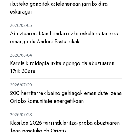
ikusteko gonbitak astelehenean jarriko dira
eskuragai
2026/08/05
Abuztuaren 13an hondarrezko eskultura tailerra
emango du Andoni Bastarrikak
2026/08/04
Karela kiroldegia itxita egongo da abuztuaren
17tik 30era
2026/07/29
200 herritarrek baino gehiagok eman dute izena
Orioko komunitate energetikoan
2026/07/28
Klasikoa 2026 txirrindularitza-proba abuztuaren
1ean pasatuko da Oriotik