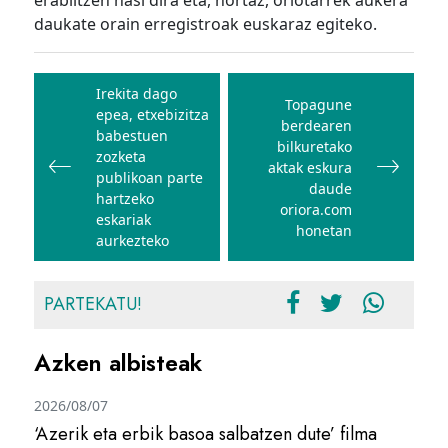
erabiltzen hasi dira eta, hortaz, oriotarrek aukera
daukate orain erregistroak euskaraz egiteko.
Bidalketetan
zehar
Irekita dago
Topagune
epea, etxebizitza
nabigatu
berdearen
babestuen
bilkuretako
zozketa
aktak eskura
publikoan parte
daude
hartzeko
oriora.com
eskariak
honetan
aurkezteko
PARTEKATU!
Azken albisteak
2026/08/07
‘Azerik eta erbik basoa salbatzen dute’ filma