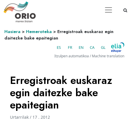
Hasiera
>
Hemeroteka
>
Erregistroak euskaraz egin
daitezke bake epaitegian
ES
FR
EN
CA
GL
Itzulpen automatikoa / Machine translation
Erregistroak euskaraz
egin daitezke bake
epaitegian
Urtarrilak / 17 . 2012