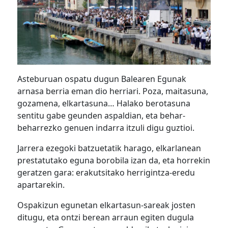
Asteburuan ospatu dugun Balearen Egunak
arnasa berria eman dio herriari. Poza, maitasuna,
gozamena, elkartasuna… Halako berotasuna
sentitu gabe geunden aspaldian, eta behar-
beharrezko genuen indarra itzuli digu guztioi.
Jarrera ezegoki batzuetatik harago, elkarlanean
prestatutako eguna borobila izan da, eta horrekin
geratzen gara: erakutsitako herrigintza-eredu
apartarekin.
Ospakizun egunetan elkartasun-sareak josten
ditugu, eta ontzi berean arraun egiten dugula