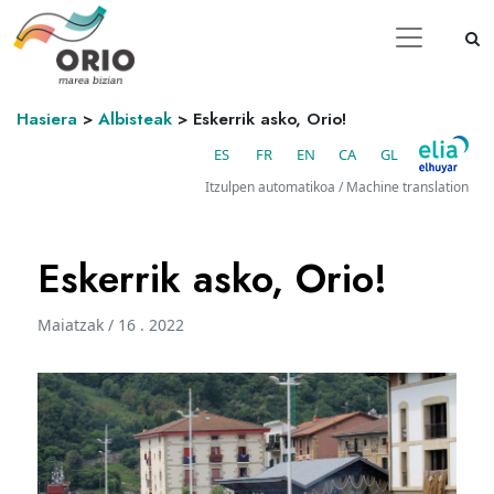
Hasiera
>
Albisteak
>
Eskerrik asko, Orio!
ES
FR
EN
CA
GL
Itzulpen automatikoa / Machine translation
Eskerrik asko, Orio!
Maiatzak / 16 . 2022