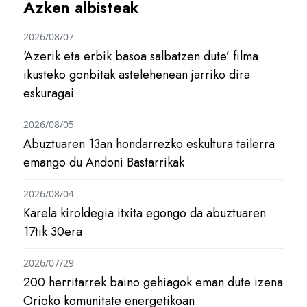
Azken albisteak
2026/08/07
‘Azerik eta erbik basoa salbatzen dute’ filma
ikusteko gonbitak astelehenean jarriko dira
eskuragai
2026/08/05
Abuztuaren 13an hondarrezko eskultura tailerra
emango du Andoni Bastarrikak
2026/08/04
Karela kiroldegia itxita egongo da abuztuaren
17tik 30era
2026/07/29
200 herritarrek baino gehiagok eman dute izena
Orioko komunitate energetikoan