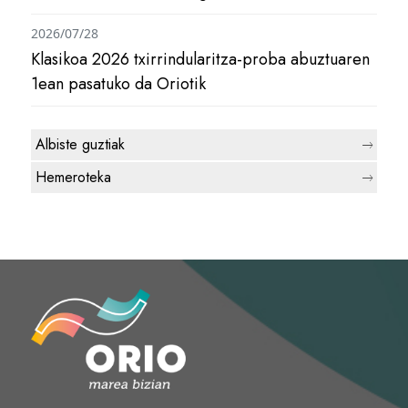
2026/07/28
Klasikoa 2026 txirrindularitza-proba abuztuaren
1ean pasatuko da Oriotik
Albiste guztiak
Hemeroteka