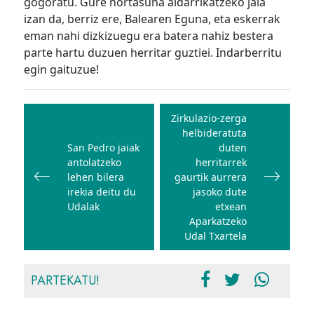
gogoratu. Gure nortasuna aldarrikatzeko jaia
izan da, berriz ere, Balearen Eguna, eta eskerrak
eman nahi dizkizuegu era batera nahiz bestera
parte hartu duzuen herritar guztiei. Indarberritu
egin gaituzue!
Bidalketetan
zehar
Zirkulazio-zerga
helbideratuta
nabigatu
San Pedro jaiak
duten
antolatzeko
herritarrek
lehen bilera
gaurtik aurrera
irekia deitu du
jasoko dute
Udalak
etxean
Aparkatzeko
Udal Txartela
PARTEKATU!