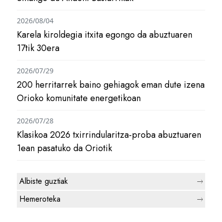
2026/08/04
Karela kiroldegia itxita egongo da abuztuaren
17tik 30era
2026/07/29
200 herritarrek baino gehiagok eman dute izena
Orioko komunitate energetikoan
2026/07/28
Klasikoa 2026 txirrindularitza-proba abuztuaren
1ean pasatuko da Oriotik
Albiste guztiak
Hemeroteka