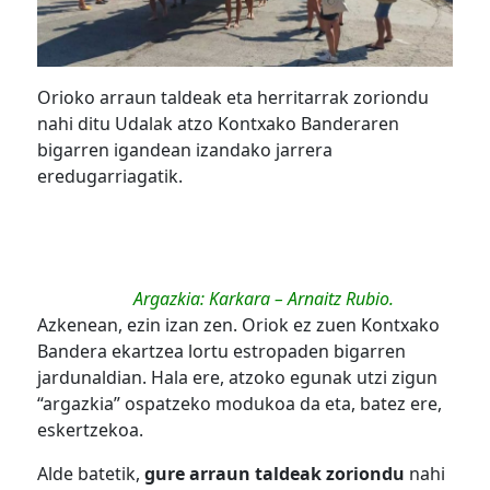
Orioko arraun taldeak eta herritarrak zoriondu
nahi ditu Udalak atzo Kontxako Banderaren
bigarren igandean izandako jarrera
eredugarriagatik.
Argazkia: Karkara – Arnaitz Rubio.
Azkenean, ezin izan zen. Oriok ez zuen Kontxako
Bandera ekartzea lortu estropaden bigarren
jardunaldian. Hala ere, atzoko egunak utzi zigun
“argazkia” ospatzeko modukoa da eta, batez ere,
eskertzekoa.
Alde batetik,
gure arraun taldeak zoriondu
nahi