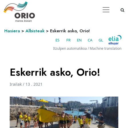
Hasiera
>
Albisteak
>
Eskerrik asko, Orio!
ES
FR
EN
CA
GL
Itzulpen automatikoa / Machine translation
Eskerrik asko, Orio!
Irailak / 13 . 2021