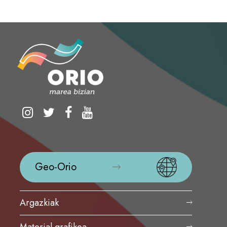
Geo-Orio
Argazkiak