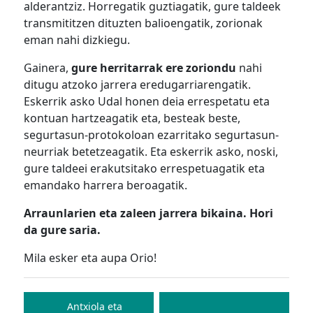
alderantziz. Horregatik guztiagatik, gure taldeek
transmititzen dituzten balioengatik, zorionak
eman nahi dizkiegu.
Gainera,
gure herritarrak ere zoriondu
nahi
ditugu atzoko jarrera eredugarriarengatik.
Eskerrik asko Udal honen deia errespetatu eta
kontuan hartzeagatik eta, besteak beste,
segurtasun-protokoloan ezarritako segurtasun-
neurriak betetzeagatik. Eta eskerrik asko, noski,
gure taldeei erakutsitako errespetuagatik eta
emandako harrera beroagatik.
Arraunlarien eta zaleen jarrera bikaina. Hori
da gure saria.
Mila esker eta aupa Orio!
Bidalketetan
zehar
Antxiola eta