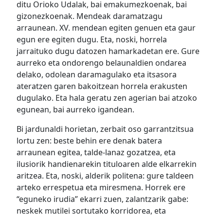
ditu Orioko Udalak, bai emakumezkoenak, bai
gizonezkoenak. Mendeak daramatzagu
arraunean. XV. mendean egiten genuen eta gaur
egun ere egiten dugu. Eta, noski, horrela
jarraituko dugu datozen hamarkadetan ere. Gure
aurreko eta ondorengo belaunaldien ondarea
delako, odolean daramagulako eta itsasora
ateratzen garen bakoitzean horrela erakusten
dugulako. Eta hala geratu zen agerian bai atzoko
egunean, bai aurreko igandean.
Bi jardunaldi horietan, zerbait oso garrantzitsua
lortu zen: beste behin ere denak batera
arraunean egitea, talde-lanaz gozatzea, eta
ilusiorik handienarekin tituloaren alde elkarrekin
aritzea. Eta, noski, alderik politena: gure taldeen
arteko errespetua eta miresmena. Horrek ere
“eguneko irudia” ekarri zuen, zalantzarik gabe:
neskek mutilei sortutako korridorea, eta