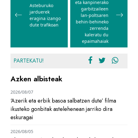
eta kanpinerako
Asteburuko
garbitzaileen
jarduerek
lan-poltsaren
eragina izango
behin-behineko
dute trafikoan
zerrenda
kaleratu du
epaimahaiak
PARTEKATU!
Azken albisteak
2026/08/07
‘Azerik eta erbik basoa salbatzen dute’ filma
ikusteko gonbitak astelehenean jarriko dira
eskuragai
2026/08/05