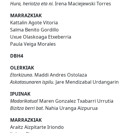
Hura, heriotza eta ni.
Irena Maciejewski Torres
MARRAZKIAK
Kattalin Agote Vitoria
Salma Benito Gordillo
Uxue Olaskoaga Etxeberria
Paula Veiga Morales
DBH4
OLERKIAK
Etorkizuna
. Maddi Andres Ostolaza
Askatasunaren ispilu
. Jare Mendizabal Urdangarin
IPUINAK
Madarikatua!
Maren Gonzalez Txabarri Urrutia
Bizitza berri bat
. Nahia Uranga Aizpurua
MARRAZKIAK
Araitz Aizpitarte Iriondo