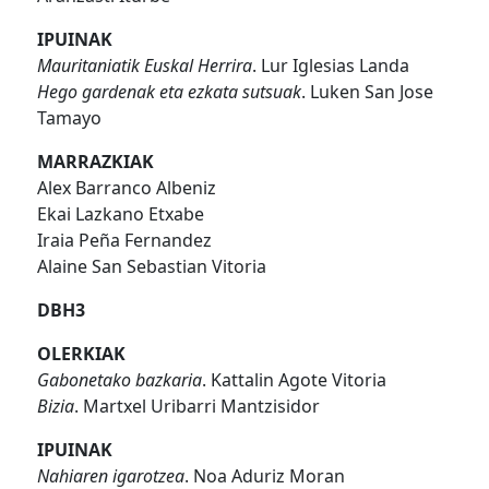
IPUINAK
Mauritaniatik Euskal Herrira
. Lur Iglesias Landa
Hego gardenak eta ezkata sutsuak
. Luken San Jose
Tamayo
MARRAZKIAK
Alex Barranco Albeniz
Ekai Lazkano Etxabe
Iraia Peña Fernandez
Alaine San Sebastian Vitoria
DBH3
OLERKIAK
Gabonetako bazkaria
. Kattalin Agote Vitoria
Bizia
. Martxel Uribarri Mantzisidor
IPUINAK
Nahiaren igarotzea
. Noa Aduriz Moran