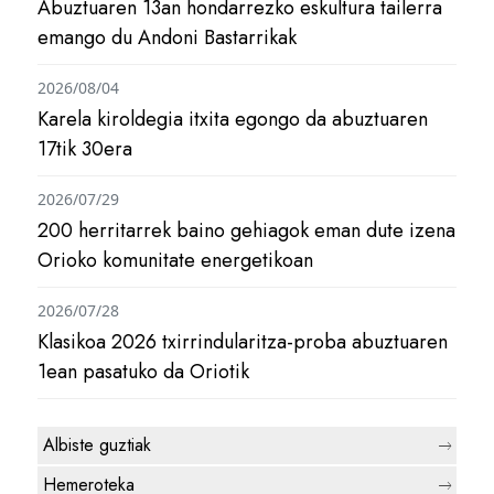
Abuztuaren 13an hondarrezko eskultura tailerra
emango du Andoni Bastarrikak
2026/08/04
Karela kiroldegia itxita egongo da abuztuaren
17tik 30era
2026/07/29
200 herritarrek baino gehiagok eman dute izena
Orioko komunitate energetikoan
2026/07/28
Klasikoa 2026 txirrindularitza-proba abuztuaren
1ean pasatuko da Oriotik
Albiste guztiak
Hemeroteka