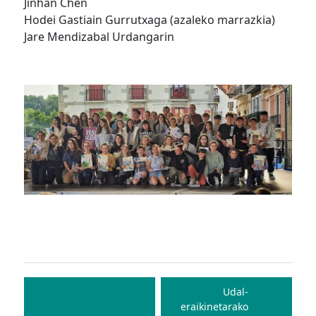
Jinhan Chen
Hodei Gastiain Gurrutxaga (azaleko marrazkia)
Jare Mendizabal Urdangarin
Bidalketetan
zehar
Udal-
eraikinetarako
nabigatu