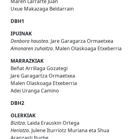
Maren Larrarte Juan
Uxue Makazaga Beldarrain
DBH1
IPUINAK
Denbora haustea
. Jare Garagarza Ormaetxea
Amonaren zuhaitza
. Malen Olaskoaga Etxeberria
MARRAZKIAK
Beñat Arrillaga Gozategi
Jare Garagartza Ormaetxea
Malen Olaskoaga Etxeberria
Adei Uranga Camino
DBH2
OLERKIAK
Bizitza
. Laida Erauskin Ortega
Heriotza
. Julene Iturriotz Muriana eta Shua
Aranzasti Iturbe