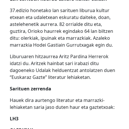
37.edizio honetako lan sarituen liburua kultur
etxean eta udaletxean eskuratu daiteke, doan,
astelehenetik aurrera. 82 orrialde ditu eta,
guztira, Orioko haurrek egindako 64 lan biltzen
ditu: olerkiak, ipuinak eta marrazkiak. Azaleko
marrazkia Hodei Gastiain Gurrutxagak egin du.
Liburuaren hitzaurrea Aritz Pardina Herrerok
idatzi du. Aritzek hainbat sari irabazi ditu
dagoeneko Udalak helduentzat antolatzen duen
“Euskaraz Gazte” literatur lehiaketan.
Sarituen zerrenda
Hauek dira aurtengo literatur eta marrazki-
lehiaketan saria jaso duten haur eta gaztetxoak:
LH3