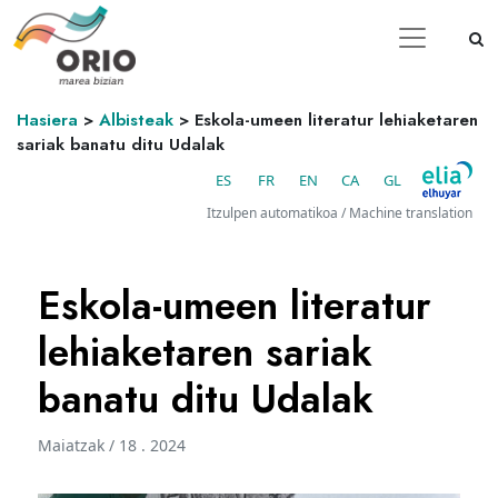
Hasiera
>
Albisteak
>
Eskola-umeen literatur lehiaketaren
sariak banatu ditu Udalak
ES
FR
EN
CA
GL
Itzulpen automatikoa / Machine translation
Eskola-umeen literatur
lehiaketaren sariak
banatu ditu Udalak
Maiatzak / 18 . 2024