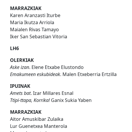
MARRAZKIAK
Karen Aranzasti Iturbe
Maria Ikutza Arriola
Maialen Rivas Tamayo
Iker San Sebastian Vitoria
LH6
OLERKIAK
Aske izan
. Elene Etxabe Elustondo
Emakumeen eskubideak
. Malen Etxeberria Ertzilla
IPUINAK
Amets bat
. Izar Millares Esnal
Ttipi-ttapa, Korrika!
Ganix Sukia Yaben
MARRAZKIAK
Aitor Amuskibar Zulaika
Lur Guenetxea Manterola