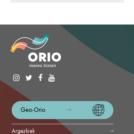
Geo-Orio
Argazkiak