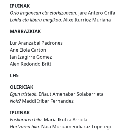
IPUINAK
Orio iraganean eta etorkizunean
. Jare Antero Grifa
Laida eta liburu magikoa
. Alixe Iturrioz Muriana
MARRAZKIAK
Lur Aranzabal Padrones
Ane Elola Carton
Ian Izagirre Gomez
Alen Redondo Britt
LH5
OLERKIAK
Egun tristeak
. Eñaut Amenabar Solabarrieta
Noiz?
Maddi Iribar Fernandez
IPUINAK
Euskararen bila
. Maria Ikutza Arriola
Hortzaren bila
. Naia Muruamendiaraz Lopetegi