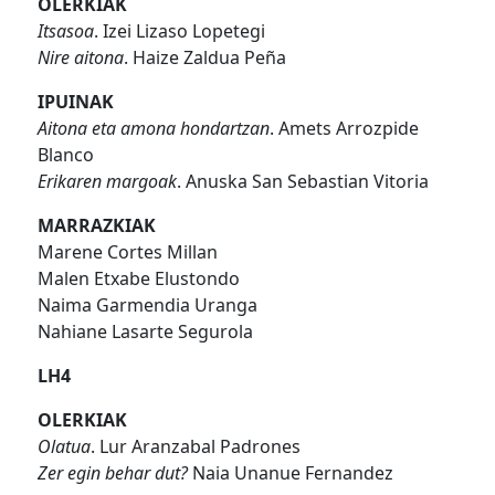
OLERKIAK
Itsasoa
. Izei Lizaso Lopetegi
Nire aitona
. Haize Zaldua Peña
IPUINAK
Aitona eta amona hondartzan
. Amets Arrozpide
Blanco
Erikaren margoak
. Anuska San Sebastian Vitoria
MARRAZKIAK
Marene Cortes Millan
Malen Etxabe Elustondo
Naima Garmendia Uranga
Nahiane Lasarte Segurola
LH4
OLERKIAK
Olatua
. Lur Aranzabal Padrones
Zer egin behar dut?
Naia Unanue Fernandez