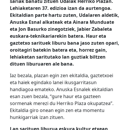
sariak banatu zituen Udalak Herriko Plazan.
Lehiaketaren 37. edizioa izan da aurtengoa.
Ekitaldian parte hartu zuten, Udalaren aldetik,
Anuska Esnal alkateak eta Ainara Munduate
eta Jon Basurko zinegotziek, Jabier Zabaleta
euskara-teknikariarekin batera. Haur eta
gaztetxo sarituek liburu bana jaso zuten opari,
oroitagiri batekin batera eta, horrez gain,
lehiaketan saritutako lan guztiak biltzen
dituen liburuaren ale bana.
Iaz bezala, plazan egin zen ekitaldia, gaztetxoei
eta haiek egindako lanei ikusgarritasun
handiagoa emateko. Anuska Esnalek ekitaldian
esan zuen bezala, “gure haur eta gazteen
sormenak merezi du Herriko Plaza okupatzea”.
Ekitaldia giro onean egin zen eta momentu
hunkigarriak izan zituen.
Lan sarituen liburua eskura kultur etxean