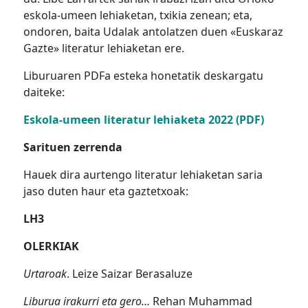
eskola-umeen lehiaketan, txikia zenean; eta,
ondoren, baita Udalak antolatzen duen «Euskaraz
Gazte» literatur lehiaketan ere.
Liburuaren PDFa esteka honetatik deskargatu
daiteke:
Eskola-umeen literatur lehiaketa 2022 (PDF)
Sarituen zerrenda
Hauek dira aurtengo literatur lehiaketan saria
jaso duten haur eta gaztetxoak:
LH3
OLERKIAK
Urtaroak
. Leize Saizar Berasaluze
Liburua irakurri eta gero…
Rehan Muhammad