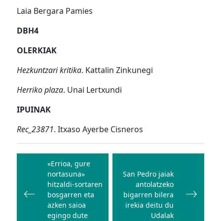
Laia Bergara Pamies
DBH4
OLERKIAK
Hezkuntzari kritika
. Kattalin Zinkunegi
Herriko plaza
. Unai Lertxundi
IPUINAK
Rec_23871
. Itxaso Ayerbe Cisneros
Bidalketetan
zehar
«Errioa, gure
nortasuna»
San Pedro jaiak
nabigatu
hitzaldi-sortaren
antolatzeko
bosgarren eta
bigarren bilera
azken saioa
irekia deitu du
egingo dute
Udalak