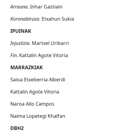
Arrauna
. Inhar Gastiain
Koronabirusa
. Etxahun Sukia
IPUINAK
Injustizia
. Martxel Uribarri
Fin
. Kattalin Agote Vitoria
MARRAZKIAK
Saioa Etxeberria Alberdi
Kattalin Agote Vitoria
Naroa Allo Campos
Naima Lopetegi Khalfan
DBH2