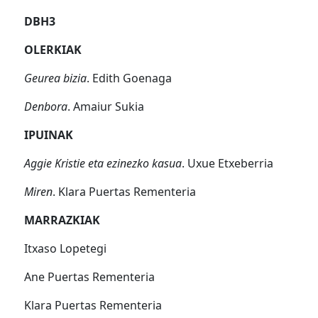
DBH3
OLERKIAK
Geurea bizia
. Edith Goenaga
Denbora
. Amaiur Sukia
IPUINAK
Aggie Kristie eta ezinezko kasua
. Uxue Etxeberria
Miren
. Klara Puertas Rementeria
MARRAZKIAK
Itxaso Lopetegi
Ane Puertas Rementeria
Klara Puertas Rementeria