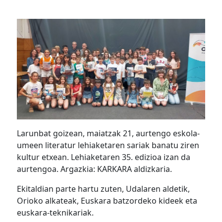
Larunbat goizean, maiatzak 21, aurtengo eskola-
umeen literatur lehiaketaren sariak banatu ziren
kultur etxean. Lehiaketaren 35. edizioa izan da
aurtengoa. Argazkia: KARKARA aldizkaria.
Ekitaldian parte hartu zuten, Udalaren aldetik,
Orioko alkateak, Euskara batzordeko kideek eta
euskara-teknikariak.