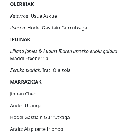
OLERKIAK
Katarroa
. Usua Azkue
Itsasoa
. Hodei Gastiain Gurrutxaga
IPUINAK
Liliana James & August II.aren urrezko erloju galdua
.
Maddi Etxeberria
Zeruko txoriak
. Irati Olaizola
MARRAZKIAK
Jinhan Chen
Ander Uranga
Hodei Gastiain Gurrutxaga
Araitz Aizpitarte Iriondo