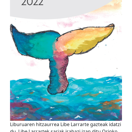
Liburuaren hitzaurrea Libe Larrarte gazteak idatzi
du. Libe Larrartek sariak irabazi izan ditu Orioko