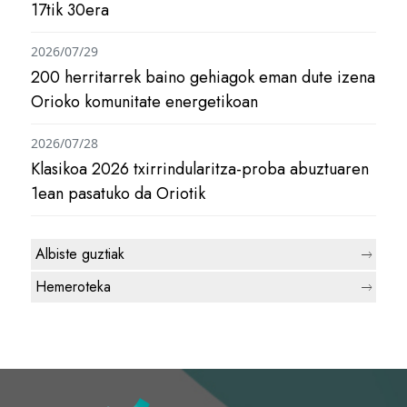
17tik 30era
2026/07/29
200 herritarrek baino gehiagok eman dute izena
Orioko komunitate energetikoan
2026/07/28
Klasikoa 2026 txirrindularitza-proba abuztuaren
1ean pasatuko da Oriotik
Albiste guztiak
Hemeroteka