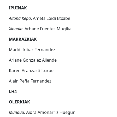
IPUINAK
Aitona Kepa
. Amets Loidi Etxabe
Xingola
. Arhane Fuentes Mugika
MARRAZKIAK
Maddi Iribar Fernandez
Arlane Gonzalez Allende
Karen Aranzasti Iturbe
Alain Peña Fernandez
LH4
OLERKIAK
Mundua
. Aiora Amonarriz Huegun