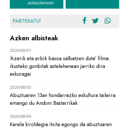
asteazkenean
PARTEKATU!
Azken albisteak
2026/08/07
‘Azerik eta erbik basoa salbatzen dute’ filma
ikusteko gonbitak astelehenean jarriko dira
eskuragai
2026/08/05
Abuztuaren 13an hondarrezko eskultura tailerra
emango du Andoni Bastarrikak
2026/08/04
Karela kiroldegia itxita egongo da abuztuaren