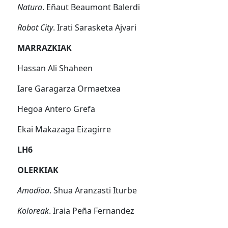
Natura
. Eñaut Beaumont Balerdi
Robot City
. Irati Sarasketa Ajvari
MARRAZKIAK
Hassan Ali Shaheen
Iare Garagarza Ormaetxea
Hegoa Antero Grefa
Ekai Makazaga Eizagirre
LH6
OLERKIAK
Amodioa
. Shua Aranzasti Iturbe
Koloreak
. Iraia Peña Fernandez