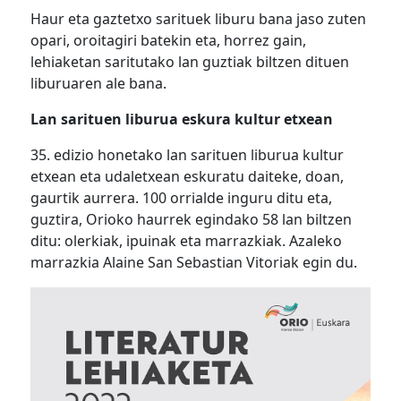
Haur eta gaztetxo sarituek liburu bana jaso zuten
opari, oroitagiri batekin eta, horrez gain,
lehiaketan saritutako lan guztiak biltzen dituen
liburuaren ale bana.
Lan sarituen liburua eskura kultur etxean
35. edizio honetako lan sarituen liburua kultur
etxean eta udaletxean eskuratu daiteke, doan,
gaurtik aurrera. 100 orrialde inguru ditu eta,
guztira, Orioko haurrek egindako 58 lan biltzen
ditu: olerkiak, ipuinak eta marrazkiak. Azaleko
marrazkia Alaine San Sebastian Vitoriak egin du.