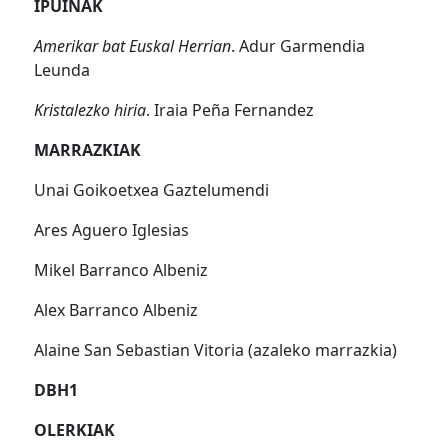
IPUINAK
Amerikar bat Euskal Herrian
. Adur Garmendia
Leunda
Kristalezko hiria
. Iraia Peña Fernandez
MARRAZKIAK
Unai Goikoetxea Gaztelumendi
Ares Aguero Iglesias
Mikel Barranco Albeniz
Alex Barranco Albeniz
Alaine San Sebastian Vitoria (azaleko marrazkia)
DBH1
OLERKIAK