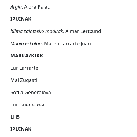
Argia
. Aiora Palau
IPUINAK
Klima zaintzeko moduak
. Aimar Lertxundi
Magia eskolan
. Maren Larrarte Juan
MARRAZKIAK
Lur Larrarte
Mai Zugasti
Sofiia Generalova
Lur Guenetxea
LH5
IPUINAK