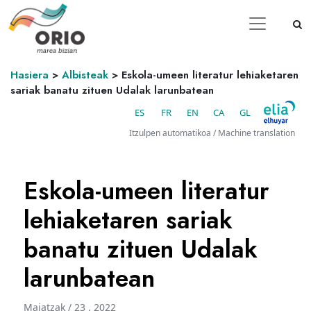
Hasiera
>
Albisteak
>
Eskola-umeen literatur lehiaketaren
sariak banatu zituen Udalak larunbatean
ES
FR
EN
CA
GL
Itzulpen automatikoa / Machine translation
Eskola-umeen literatur
lehiaketaren sariak
banatu zituen Udalak
larunbatean
Maiatzak / 23 . 2022