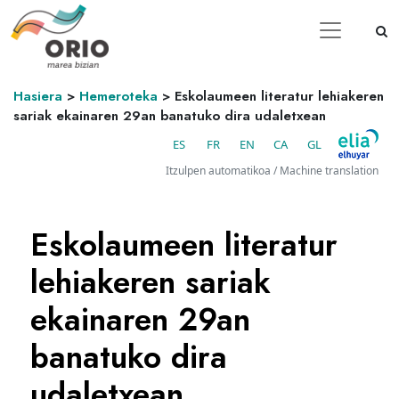
Hasiera
>
Hemeroteka
>
Eskolaumeen literatur lehiakeren
sariak ekainaren 29an banatuko dira udaletxean
ES
FR
EN
CA
GL
Itzulpen automatikoa / Machine translation
Eskolaumeen literatur
lehiakeren sariak
ekainaren 29an
banatuko dira
udaletxean