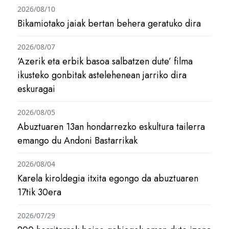
2026/08/10
Bikamiotako jaiak bertan behera geratuko dira
2026/08/07
‘Azerik eta erbik basoa salbatzen dute’ filma
ikusteko gonbitak astelehenean jarriko dira
eskuragai
2026/08/05
Abuztuaren 13an hondarrezko eskultura tailerra
emango du Andoni Bastarrikak
2026/08/04
Karela kiroldegia itxita egongo da abuztuaren
17tik 30era
2026/07/29