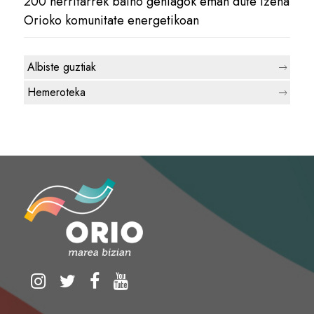
200 herritarrek baino gehiagok eman dute izena
Orioko komunitate energetikoan
Albiste guztiak
Hemeroteka