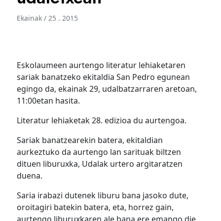
Ekainak / 25 . 2015
Eskolaumeen aurtengo literatur lehiaketaren
sariak banatzeko ekitaldia San Pedro egunean
egingo da, ekainak 29, udalbatzarraren aretoan,
11:00etan hasita.
Literatur lehiaketak 28. edizioa du aurtengoa.
Sariak banatzearekin batera, ekitaldian
aurkeztuko da aurtengo lan sarituak biltzen
dituen liburuxka, Udalak urtero argitaratzen
duena.
Saria irabazi dutenek liburu bana jasoko dute,
oroitagiri batekin batera, eta, horrez gain,
aurtengo liburuxkaren ale bana ere emango die