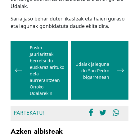
Udalak.
Saria jaso behar duten ikasleak eta haien guraso
eta lagunak gonbidatuta daude ekitaldira.
Bidalketetan
zehar
Eusko
Jaurlaritzak
nabigatu
berretsi du
Udalak jaieguna
euskaraz arituko
du San Pedro
dela
bigarrenean
aurrerantzean
Orioko
Udalarekin
PARTEKATU!
Azken albisteak