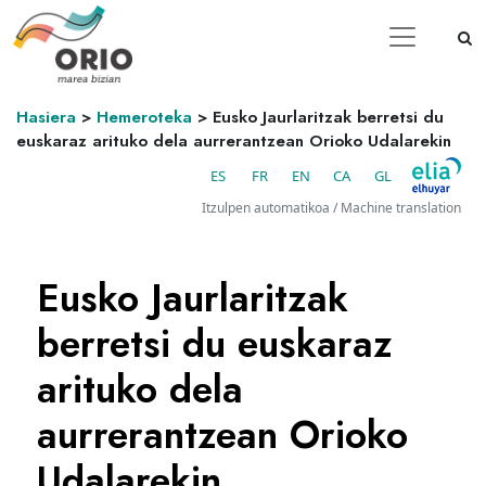
Hasiera
>
Hemeroteka
>
Eusko Jaurlaritzak berretsi du
euskaraz arituko dela aurrerantzean Orioko Udalarekin
ES
FR
EN
CA
GL
Itzulpen automatikoa / Machine translation
Eusko Jaurlaritzak
berretsi du euskaraz
arituko dela
aurrerantzean Orioko
Udalarekin