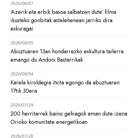
2026/08/07
‘Azerik eta erbik basoa salbatzen dute’ filma
ikusteko gonbitak astelehenean jarriko dira
eskuragai
2026/08/05
Abuztuaren 13an hondarrezko eskultura tailerra
emango du Andoni Bastarrikak
2026/08/04
Karela kiroldegia itxita egongo da abuztuaren
17tik 30era
2026/07/29
200 herritarrek baino gehiagok eman dute izena
Orioko komunitate energetikoan
2026/07/28