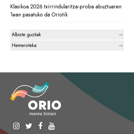
Klasikoa 2026 txirrindularitza-proba abuztuaren
1ean pasatuko da Oriotik
Albiste guztiak
Hemeroteka