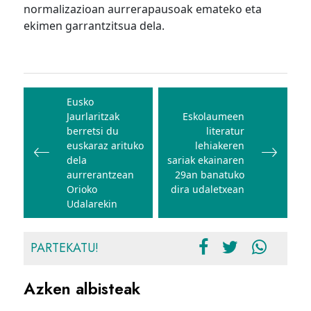
normalizazioan aurrerapausoak emateko eta
ekimen garrantzitsua dela.
Bidalketetan
zehar
Eusko
Jaurlaritzak
Eskolaumeen
nabigatu
berretsi du
literatur
euskaraz arituko
lehiakeren
dela
sariak ekainaren
aurrerantzean
29an banatuko
Orioko
dira udaletxean
Udalarekin
PARTEKATU!
Azken albisteak