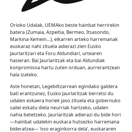
Orioko Udalak, UEMAko beste hainbat herrirekin
batera (Zumaia, Azpeitia, Bermeo, Itsasondo,
Markina-Xemein…), elkarren arteko harremanak
euskaraz nahi zituela adierazi zien Eusko
Jaurlaritzari eta Foru Aldundiari, urtearen
hasieran. Bai Jaurlaritzak eta bai Aldundiak
konpromisoa hartu zuten orduan, aurrerantzean
hala izateko.
Aste honetan, Legebiltzarrean egindako galdera
bati erantzunez, Eusko Jaurlaritzak berretsi du
udalen eskaera horiek jaso zituela eta gobernuko
sailei eskatu diela neurriak hartzeko, udalen
nahia betetzeko. Jaurlaritzak adierazi du bide hori
—hainbat udalekin euskara hutsezko harremana
bideratzea— ‘oso eraginkorra dela’, euskararen