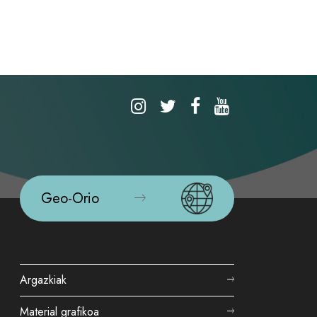
Geo-Orio
Argazkiak
Material grafikoa