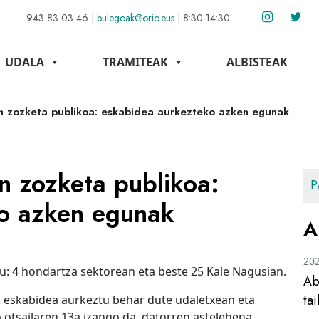
943 83 03 46
|
bulegoak@orio.eus
|
8:30-14:30
UDALA
TRAMITEAK
ALBISTEAK
en zozketa publikoa: eskabidea aurkezteko azken egunak
n zozketa publikoa:
P
o azken egunak
A
20
u: 4 hondartza sektorean eta beste 25 Kale Nagusian.
Ab
ta
k eskabidea aurkeztu behar dute udaletxean eta
otsailaren 13a izango da, datorren astelehena.