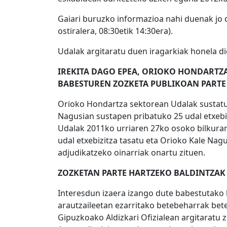
Gaiari buruzko informazioa nahi duenak jo 
ostiralera, 08:30etik 14:30era).
Udalak argitaratu duen iragarkiak honela di
IREKITA DAGO EPEA, ORIOKO HONDARTZA
BABESTUREN ZOZKETA PUBLIKOAN PARTE
Orioko Hondartza sektorean Udalak sustatut
Nagusian sustapen pribatuko 25 udal etxebi
Udalak 2011ko urriaren 27ko osoko bilkura
udal etxebizitza tasatu eta Orioko Kale Nag
adjudikatzeko oinarriak onartu zituen.
ZOZKETAN PARTE HARTZEKO BALDINTZAK
Interesdun izaera izango dute babestutako b
arautzaileetan ezarritako betebeharrak bete
Gipuzkoako Aldizkari Ofizialean argitaratu z