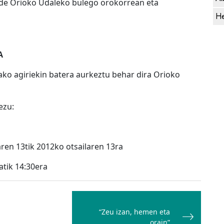
ude Orioko Udaleko bulego orokorrean eta
He
A
ako agiriekin batera aurkeztu behar dira Orioko
ezu:
aren 13tik 2012ko otsailaren 13ra
tatik 14:30era
“Zeu izan, hemen eta
orain”