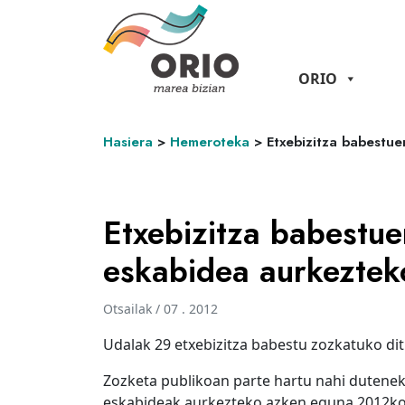
ORIO
Hasiera
>
Hemeroteka
>
Etxebizitza babestu
Etxebizitza babestue
eskabidea aurkeztek
Otsailak / 07 . 2012
Udalak 29 etxebizitza babestu zozkatuko dit
Zozketa publikoan parte hartu nahi dutene
eskabideak aurkezteko azken eguna 2012ko 