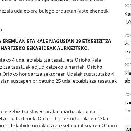
20
dezala udaletxera bulego orduetan (astelehenetik
Ka
17
o:
20
 EREMUAN ETA KALE NAGUSIAN 29 ETXEBIZITZA
20
 HARTZEKO ESKABIDEAK AURKEZTEKO.
iz
ako 4 udal etxebizitza tasatu eta Orioko Kale
20
zitza tasatuak adjudikatzeko oinarriak. Orioko
Kl
n Orioko hondartza sektorean Udalak sustatutako 4
ab
usian sustapen pribatuko 25 udal etxebizitza tasatuak
20
La
em
i etxebizitza klaseetarako onartutako oinarri
tzen dituztenek. Oinarri horiek urtarrilaren 12ko
iren. Eskabide-orriak eta zozketa publikoaren Oinarri
Al