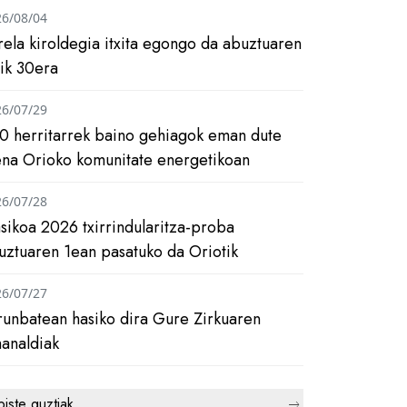
26/08/04
rela kiroldegia itxita egongo da abuztuaren
tik 30era
26/07/29
0 herritarrek baino gehiagok eman dute
ena Orioko komunitate energetikoan
26/07/28
asikoa 2026 txirrindularitza-proba
uztuaren 1ean pasatuko da Oriotik
26/07/27
runbatean hasiko dira Gure Zirkuaren
analdiak
biste guztiak