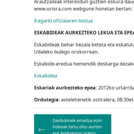
Arautzaileak interesdun guztien eskura da
www.oriora.com webgune honetan bertan:
Iragarki ofizialaren testua
ESKABIDEAK AURKEZTEKO LEKUA ETA EPE
Eskabideak behar bezala beteta eta eskatut
Udaleko bulego orokorrean.
Eskabide-eredua hemendik deskarga dezak
Eskabidea
Eskariak aurkezteko epea
: 2012ko urtarril
Ordutegia
: astelehenetik ostiralera, 08:30e
Bidalketetan
Danbolinek emaitza ezin
zehar
hobeak lortu ditu aurten
ere Andoaingo piano-