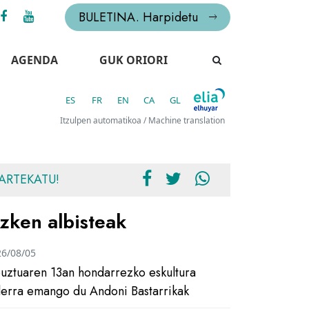
BULETINA. Harpidetu
AGENDA
GUK ORIORI
ES
FR
EN
CA
GL
Itzulpen automatikoa / Machine translation
ARTEKATU!
zken albisteak
26/08/05
uztuaren 13an hondarrezko eskultura
ilerra emango du Andoni Bastarrikak