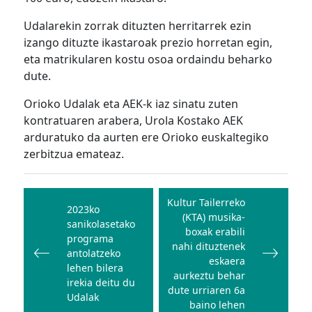
Udalarekin zorrak dituzten herritarrek ezin
izango dituzte ikastaroak prezio horretan egin,
eta matrikularen kostu osoa ordaindu beharko
dute.
Orioko Udalak eta AEK-k iaz sinatu zuten
kontratuaren arabera, Urola Kostako AEK
arduratuko da aurten ere Orioko euskaltegiko
zerbitzua emateaz.
Bidalketetan
zehar
Kultur Tailerreko
2023ko
(KTA) musika-
nabigatu
sanikolasetako
boxak erabili
programa
nahi dituztenek
antolatzeko
eskaera
lehen bilera
aurkeztu behar
irekia deitu du
dute urriaren 6a
Udalak
baino lehen