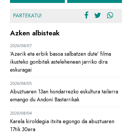
PARTEKATU!
Azken albisteak
2026/08/07
‘Azerik eta erbik basoa salbatzen dute’ filma
ikusteko gonbitak astelehenean jarriko dira
eskuragai
2026/08/05
Abuztuaren 13an hondarrezko eskultura tailerra
emango du Andoni Bastarrikak
2026/08/04
Karela kiroldegia itxita egongo da abuztuaren
17tik 30era