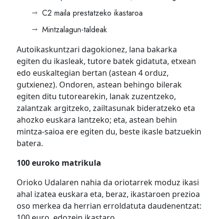
C2 maila prestatzeko ikastaroa
Mintzalagun-taldeak
Autoikaskuntzari dagokionez, lana bakarka
egiten du ikasleak, tutore batek gidatuta, etxean
edo euskaltegian bertan (astean 4 orduz,
gutxienez). Ondoren, astean behingo bilerak
egiten ditu tutorearekin, lanak zuzentzeko,
zalantzak argitzeko, zailtasunak bideratzeko eta
ahozko euskara lantzeko; eta, astean behin
mintza-saioa ere egiten du, beste ikasle batzuekin
batera.
100 euroko matrikula
Orioko Udalaren nahia da oriotarrek moduz ikasi
ahal izatea euskara eta, beraz, ikastaroen prezioa
oso merkea da herrian erroldatuta daudenentzat:
100 euro, edozein ikastaro.