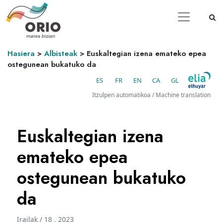
Hasiera
>
Albisteak
>
Euskaltegian izena emateko epea
ostegunean bukatuko da
ES
FR
EN
CA
GL
Itzulpen automatikoa / Machine translation
Euskaltegian izena
emateko epea
ostegunean bukatuko
da
Irailak / 18 . 2023