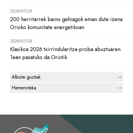
2026/07/29
200 herritarrek baino gehiagok eman dute izena
Orioko komunitate energetikoan
2026/07/28
Klasikoa 2026 txirrindularitza-proba abuztuaren
1ean pasatuko da Oriotik
Albiste guztiak
Hemeroteka