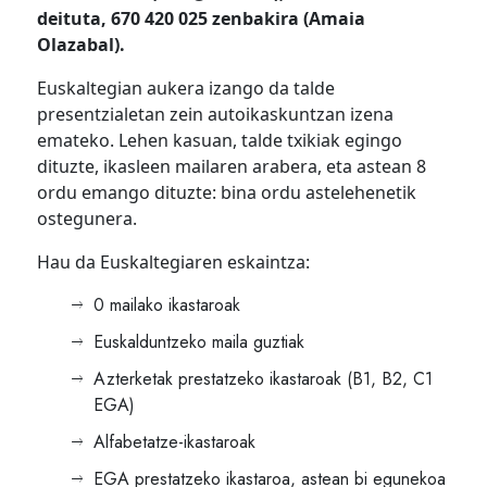
deituta, 670 420 025 zenbakira (Amaia
Olazabal).
Euskaltegian aukera izango da talde
presentzialetan zein autoikaskuntzan izena
emateko. Lehen kasuan, talde txikiak egingo
dituzte, ikasleen mailaren arabera, eta astean 8
ordu emango dituzte: bina ordu astelehenetik
ostegunera.
Hau da Euskaltegiaren eskaintza:
0 mailako ikastaroak
Euskalduntzeko maila guztiak
Azterketak prestatzeko ikastaroak (B1, B2, C1
EGA)
Alfabetatze-ikastaroak
EGA prestatzeko ikastaroa, astean bi egunekoa