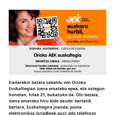
Irailarekin batera zabaldu zen Orioko
Euskaltegian izena emateko epea, eta ostegun
honetan, hilak 21, bukatuko da. Ohi bezala,
izena emateko hiru bide daude: bertatik
bertara, Euskaltegira joanda; posta
elektronikoz (orio@aek.eus); edo telefonoz