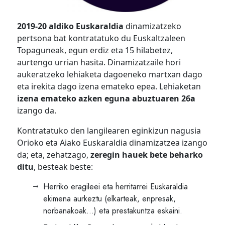
2019-20 aldiko Euskaraldia
dinamizatzeko
pertsona bat kontratatuko du Euskaltzaleen
Topaguneak, egun erdiz eta 15 hilabetez,
aurtengo urrian hasita. Dinamizatzaile hori
aukeratzeko lehiaketa dagoeneko martxan dago
eta irekita dago izena emateko epea. Lehiaketan
izena emateko azken eguna abuztuaren 26a
izango da.
Kontratatuko den langilearen eginkizun nagusia
Orioko eta Aiako Euskaraldia dinamizatzea izango
da; eta, zehatzago,
zeregin hauek bete beharko
ditu
, besteak beste:
Herriko eragileei eta herritarrei Euskaraldia
ekimena aurkeztu (elkarteak, enpresak,
norbanakoak…) eta prestakuntza eskaini.