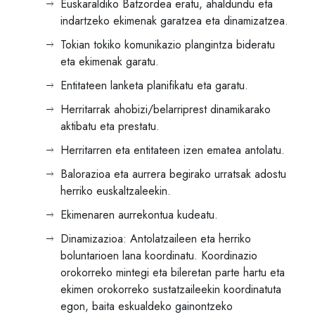
Euskaraldiko Batzordea eratu, ahaldundu eta
indartzeko ekimenak garatzea eta dinamizatzea.
Tokian tokiko komunikazio plangintza bideratu
eta ekimenak garatu.
Entitateen lanketa planifikatu eta garatu.
Herritarrak ahobizi/belarriprest dinamikarako
aktibatu eta prestatu.
Herritarren eta entitateen izen ematea antolatu.
Balorazioa eta aurrera begirako urratsak adostu
herriko euskaltzaleekin.
Ekimenaren aurrekontua kudeatu.
Dinamizazioa: Antolatzaileen eta herriko
boluntarioen lana koordinatu. Koordinazio
orokorreko mintegi eta bileretan parte hartu eta
ekimen orokorreko sustatzaileekin koordinatuta
egon, baita eskualdeko gainontzeko