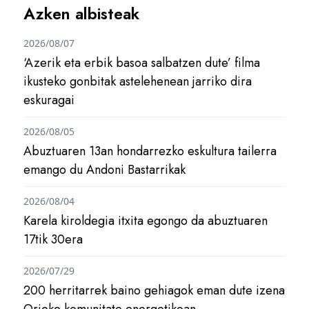
Azken albisteak
2026/08/07
‘Azerik eta erbik basoa salbatzen dute’ filma
ikusteko gonbitak astelehenean jarriko dira
eskuragai
2026/08/05
Abuztuaren 13an hondarrezko eskultura tailerra
emango du Andoni Bastarrikak
2026/08/04
Karela kiroldegia itxita egongo da abuztuaren
17tik 30era
2026/07/29
200 herritarrek baino gehiagok eman dute izena
Orioko komunitate energetikoan