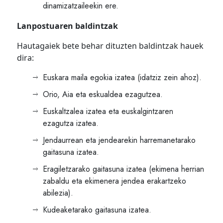
dinamizatzaileekin ere.
Lanpostuaren baldintzak
Hautagaiek bete behar dituzten baldintzak hauek
dira:
Euskara maila egokia izatea (idatziz zein ahoz).
Orio, Aia eta eskualdea ezagutzea.
Euskaltzalea izatea eta euskalgintzaren
ezagutza izatea.
Jendaurrean eta jendearekin harremanetarako
gaitasuna izatea.
Eragiletzarako gaitasuna izatea (ekimena herrian
zabaldu eta ekimenera jendea erakartzeko
abilezia).
Kudeaketarako gaitasuna izatea.