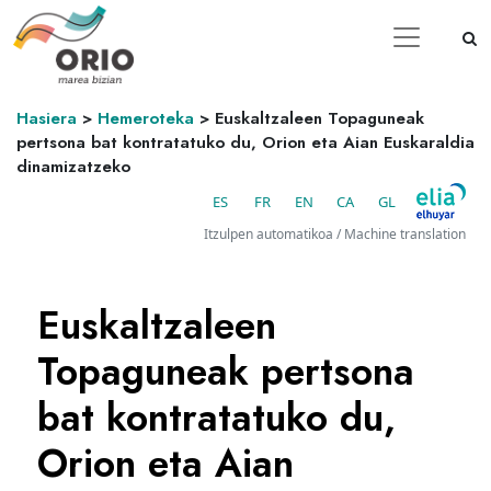
Hasiera
>
Hemeroteka
>
Euskaltzaleen Topaguneak
pertsona bat kontratatuko du, Orion eta Aian Euskaraldia
dinamizatzeko
ES
FR
EN
CA
GL
Itzulpen automatikoa / Machine translation
Euskaltzaleen
Topaguneak pertsona
bat kontratatuko du,
Orion eta Aian