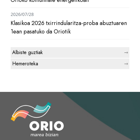
2026/07/28
Klasikoa 2026 txirrindularitza-proba abuztuaren
1ean pasatuko da Oriotik
Albiste guztiak
Hemeroteka