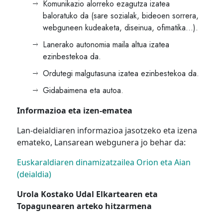
Komunikazio alorreko ezagutza izatea
baloratuko da (sare sozialak, bideoen sorrera,
webguneen kudeaketa, diseinua, ofimatika…).
Lanerako autonomia maila altua izatea
ezinbestekoa da.
Ordutegi malgutasuna izatea ezinbestekoa da.
Gidabaimena eta autoa.
Informazioa eta izen-ematea
Lan-deialdiaren informazioa jasotzeko eta izena
emateko, Lansarean webgunera jo behar da:
Euskaraldiaren dinamizatzailea Orion eta Aian
(deialdia)
Urola Kostako Udal Elkartearen eta
Topagunearen arteko hitzarmena