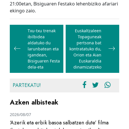
21:00etan, Bisiguaren Festako lehenbiziko afariari
ekingo zaio.
Bidalketetan
zehar
Txu-txu trenak
Euskaltzaleen
ibilbidea
Topaguneak
nabigatu
aldatuko du
pertsona bat
larunbatean eta
kontratatuko du,
igandean,
Orion eta Aian
Bisiguaren Festa
Euskaraldia
dela-eta
dinamizatzeko
PARTEKATU!
Azken albisteak
2026/08/07
‘Azerik eta erbik basoa salbatzen dute’ filma