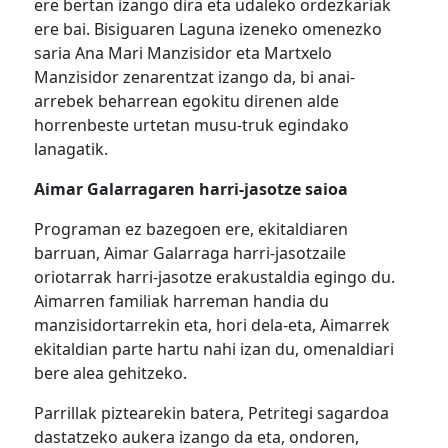
ere bertan izango dira eta udaleko ordezkariak
ere bai. Bisiguaren Laguna izeneko omenezko
saria Ana Mari Manzisidor eta Martxelo
Manzisidor zenarentzat izango da, bi anai-
arrebek beharrean egokitu direnen alde
horrenbeste urtetan musu-truk egindako
lanagatik.
Aimar Galarragaren harri-jasotze saioa
Programan ez bazegoen ere, ekitaldiaren
barruan, Aimar Galarraga harri-jasotzaile
oriotarrak harri-jasotze erakustaldia egingo du.
Aimarren familiak harreman handia du
manzisidortarrekin eta, hori dela-eta, Aimarrek
ekitaldian parte hartu nahi izan du, omenaldiari
bere alea gehitzeko.
Parrillak piztearekin batera, Petritegi sagardoa
dastatzeko aukera izango da eta, ondoren,