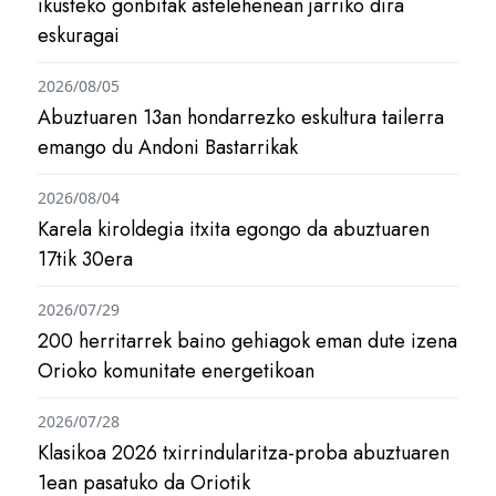
ikusteko gonbitak astelehenean jarriko dira
eskuragai
2026/08/05
Abuztuaren 13an hondarrezko eskultura tailerra
emango du Andoni Bastarrikak
2026/08/04
Karela kiroldegia itxita egongo da abuztuaren
17tik 30era
2026/07/29
200 herritarrek baino gehiagok eman dute izena
Orioko komunitate energetikoan
2026/07/28
Klasikoa 2026 txirrindularitza-proba abuztuaren
1ean pasatuko da Oriotik