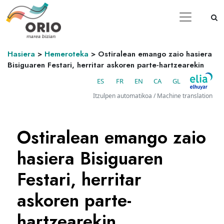
Hasiera
>
Hemeroteka
>
Ostiralean emango zaio hasiera
Bisiguaren Festari, herritar askoren parte-hartzearekin
ES
FR
EN
CA
GL
Itzulpen automatikoa / Machine translation
Ostiralean emango zaio
hasiera Bisiguaren
Festari, herritar
askoren parte-
hartzearekin