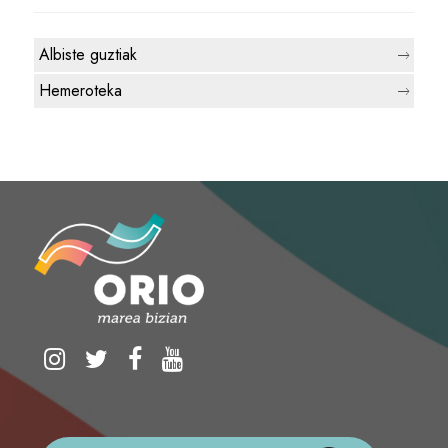
Albiste guztiak
Hemeroteka