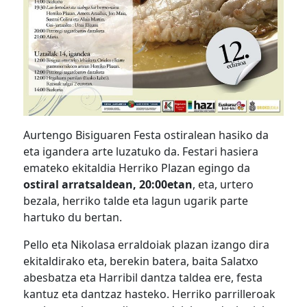
Aurtengo Bisiguaren Festa ostiralean hasiko da
eta igandera arte luzatuko da. Festari hasiera
emateko ekitaldia Herriko Plazan egingo da
ostiral arratsaldean, 20:00etan
, eta, urtero
bezala, herriko talde eta lagun ugarik parte
hartuko du bertan.
Pello eta Nikolasa erraldoiak plazan izango dira
ekitaldirako eta, berekin batera, baita Salatxo
abesbatza eta Harribil dantza taldea ere, festa
kantuz eta dantzaz hasteko. Herriko parrilleroak