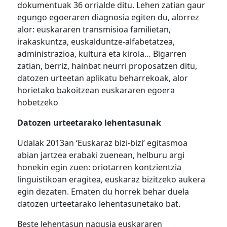
dokumentuak 36 orrialde ditu. Lehen zatian gaur
egungo egoeraren diagnosia egiten du, alorrez
alor: euskararen transmisioa familietan,
irakaskuntza, euskalduntze-alfabetatzea,
administrazioa, kultura eta kirola… Bigarren
zatian, berriz, hainbat neurri proposatzen ditu,
datozen urteetan aplikatu beharrekoak, alor
horietako bakoitzean euskararen egoera
hobetzeko
Datozen urteetarako lehentasunak
Udalak 2013an ‘Euskaraz bizi-bizi’ egitasmoa
abian jartzea erabaki zuenean, helburu argi
honekin egin zuen: oriotarren kontzientzia
linguistikoan eragitea, euskaraz bizitzeko aukera
egin dezaten. Ematen du horrek behar duela
datozen urteetarako lehentasunetako bat.
Beste lehentasun nagusia euskararen