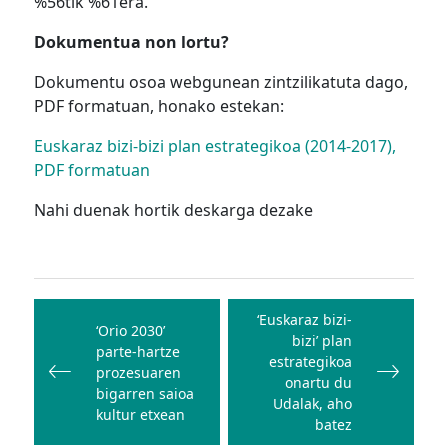
%56tik %61era.
Dokumentua non lortu?
Dokumentu osoa webgunean zintzilikatuta dago,
PDF formatuan, honako estekan:
Euskaraz bizi-bizi plan estrategikoa (2014-2017),
PDF formatuan
Nahi duenak hortik deskarga dezake
Bidalketetan
zehar
‘Euskaraz bizi-
‘Orio 2030’
bizi’ plan
nabigatu
parte-hartze
estrategikoa
prozesuaren
onartu du
bigarren saioa
Udalak, aho
kultur etxean
batez