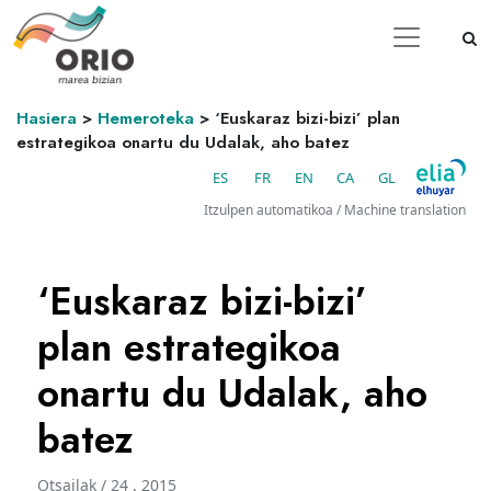
Hasiera
>
Hemeroteka
>
‘Euskaraz bizi-bizi’ plan
estrategikoa onartu du Udalak, aho batez
ES
FR
EN
CA
GL
Itzulpen automatikoa / Machine translation
‘Euskaraz bizi-bizi’
plan estrategikoa
onartu du Udalak, aho
batez
Otsailak / 24 . 2015