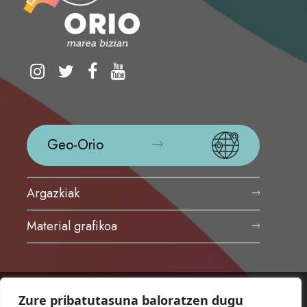
Geo-Orio
Argazkiak
Material grafikoa
Zure pribatutasuna baloratzen dugu
ORIOKO UDALA