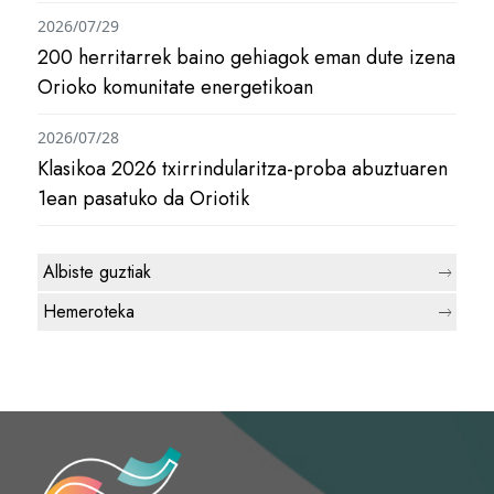
2026/07/29
200 herritarrek baino gehiagok eman dute izena
Orioko komunitate energetikoan
2026/07/28
Klasikoa 2026 txirrindularitza-proba abuztuaren
1ean pasatuko da Oriotik
Albiste guztiak
Hemeroteka