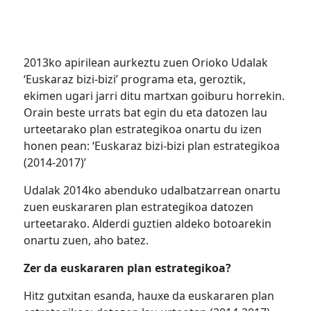
2013ko apirilean aurkeztu zuen Orioko Udalak
‘Euskaraz bizi-bizi’ programa eta, geroztik,
ekimen ugari jarri ditu martxan goiburu horrekin.
Orain beste urrats bat egin du eta datozen lau
urteetarako plan estrategikoa onartu du izen
honen pean: ‘Euskaraz bizi-bizi plan estrategikoa
(2014-2017)’
Udalak 2014ko abenduko udalbatzarrean onartu
zuen euskararen plan estrategikoa datozen
urteetarako. Alderdi guztien aldeko botoarekin
onartu zuen, aho batez.
Zer da euskararen plan estrategikoa?
Hitz gutxitan esanda, hauxe da euskararen plan