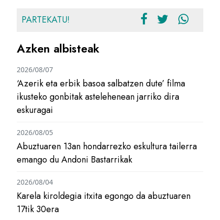
PARTEKATU!
Azken albisteak
2026/08/07
‘Azerik eta erbik basoa salbatzen dute’ filma
ikusteko gonbitak astelehenean jarriko dira
eskuragai
2026/08/05
Abuztuaren 13an hondarrezko eskultura tailerra
emango du Andoni Bastarrikak
2026/08/04
Karela kiroldegia itxita egongo da abuztuaren
17tik 30era