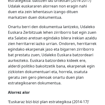
estrategikoa: datozen lau urteotan (2014-2017)
Udalak euskararen alorrean non eragin nahi
duen eta zein lehentasun izango dituen
markatzen duen dokumentua.
Onartu berri den dokumentua lantzeko, Udaleko
Euskara Zerbitzuak lehen zirriborro bat egin zuen
eta Salatxo aretoan egindako bilera irekian azaldu
zien herritarrei iazko urrian. Ondoren, herritarrek
egindako ekarpenak jaso eta bigarren zirriborro
bat prestatu zuen, Udaleko Euskara batzordeari
aurkezteko. Euskara batzordeko kideek ere,
alderdi politiko bakoitzetik bana, ekarpenak egin
zizkioten dokumentuari eta, horrela, osatuta
geratu zen gero plenoak onartu duen plan
estrategikoaren dokumentua.
Alorrez alor
‘Euskaraz bizi-bizi plan estrategikoa (2014-17)’