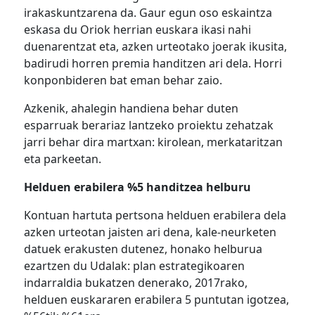
irakaskuntzarena da. Gaur egun oso eskaintza
eskasa du Oriok herrian euskara ikasi nahi
duenarentzat eta, azken urteotako joerak ikusita,
badirudi horren premia handitzen ari dela. Horri
konponbideren bat eman behar zaio.
Azkenik, ahalegin handiena behar duten
esparruak berariaz lantzeko proiektu zehatzak
jarri behar dira martxan: kirolean, merkataritzan
eta parkeetan.
Helduen erabilera %5 handitzea helburu
Kontuan hartuta pertsona helduen erabilera dela
azken urteotan jaisten ari dena, kale-neurketen
datuek erakusten dutenez, honako helburua
ezartzen du Udalak: plan estrategikoaren
indarraldia bukatzen denerako, 2017rako,
helduen euskararen erabilera 5 puntutan igotzea,