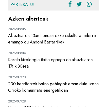
PARTEKATU!
Azken albisteak
2026/08/05
Abuztuaren 13an hondarrezko eskultura tailerra
emango du Andoni Bastarrikak
2026/08/04
Karela kiroldegia itxita egongo da abuztuaren
17tik 30era
2026/07/29
200 herritarrek baino gehiagok eman dute izena
Orioko komunitate energetikoan
2026/07/28