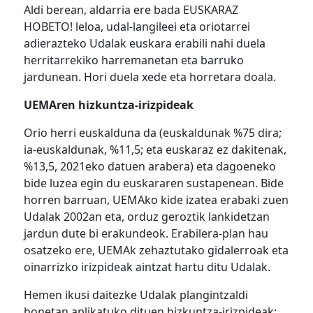
Aldi berean, aldarria ere bada EUSKARAZ
HOBETO! leloa, udal-langileei eta oriotarrei
adierazteko Udalak euskara erabili nahi duela
herritarrekiko harremanetan eta barruko
jardunean. Hori duela xede eta horretara doala.
UEMAren hizkuntza-irizpideak
Orio herri euskalduna da (euskaldunak %75 dira;
ia-euskaldunak, %11,5; eta euskaraz ez dakitenak,
%13,5, 2021eko datuen arabera) eta dagoeneko
bide luzea egin du euskararen sustapenean. Bide
horren barruan, UEMAko kide izatea erabaki zuen
Udalak 2002an eta, orduz geroztik lankidetzan
jardun dute bi erakundeok. Erabilera-plan hau
osatzeko ere, UEMAk zehaztutako gidalerroak eta
oinarrizko irizpideak aintzat hartu ditu Udalak.
Hemen ikusi daitezke Udalak plangintzaldi
honetan aplikatuko dituen hizkuntza-irizpideak: