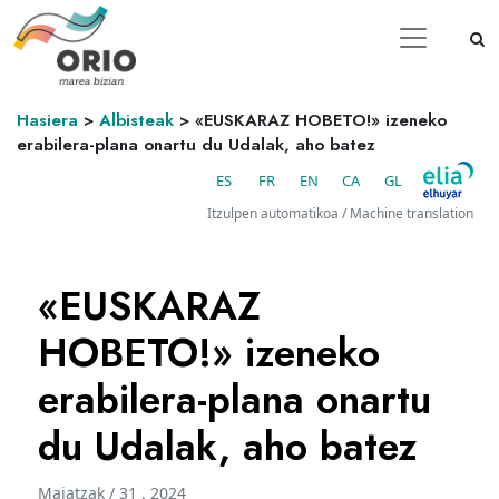
Hasiera
>
Albisteak
>
«EUSKARAZ HOBETO!» izeneko
erabilera-plana onartu du Udalak, aho batez
ES
FR
EN
CA
GL
Itzulpen automatikoa / Machine translation
«EUSKARAZ
HOBETO!» izeneko
erabilera-plana onartu
du Udalak, aho batez
Maiatzak / 31 . 2024