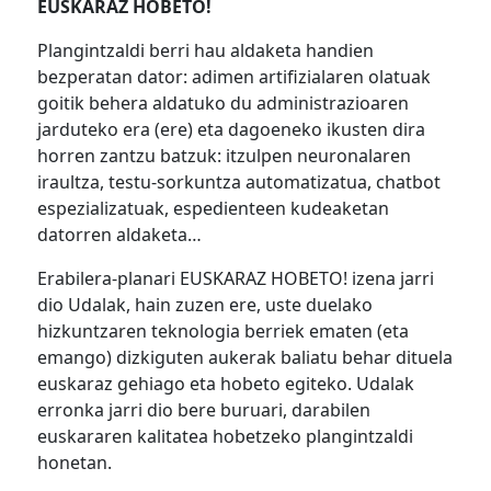
EUSKARAZ HOBETO!
Plangintzaldi berri hau aldaketa handien
bezperatan dator: adimen artifizialaren olatuak
goitik behera aldatuko du administrazioaren
jarduteko era (ere) eta dagoeneko ikusten dira
horren zantzu batzuk: itzulpen neuronalaren
iraultza, testu-sorkuntza automatizatua, chatbot
espezializatuak, espedienteen kudeaketan
datorren aldaketa…
Erabilera-planari EUSKARAZ HOBETO! izena jarri
dio Udalak, hain zuzen ere, uste duelako
hizkuntzaren teknologia berriek ematen (eta
emango) dizkiguten aukerak baliatu behar dituela
euskaraz gehiago eta hobeto egiteko. Udalak
erronka jarri dio bere buruari, darabilen
euskararen kalitatea hobetzeko plangintzaldi
honetan.