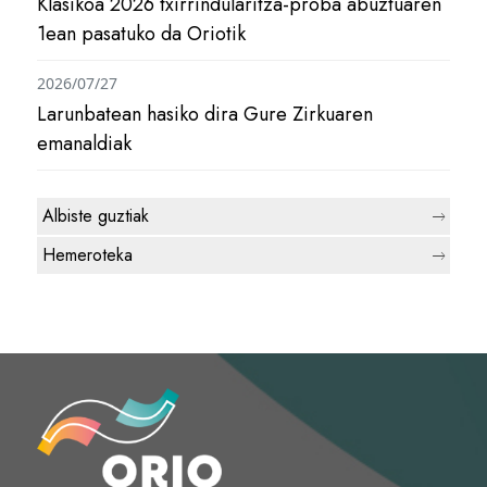
Klasikoa 2026 txirrindularitza-proba abuztuaren
1ean pasatuko da Oriotik
2026/07/27
Larunbatean hasiko dira Gure Zirkuaren
emanaldiak
Albiste guztiak
Hemeroteka