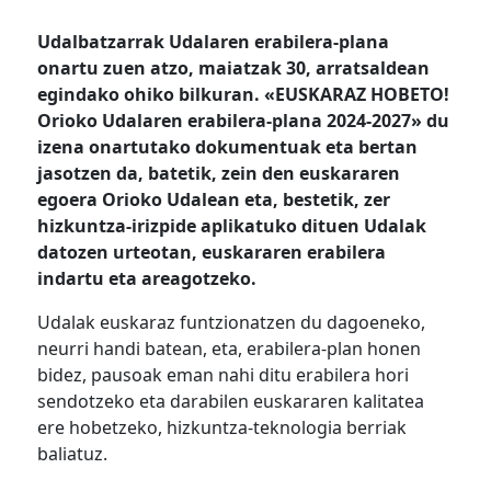
Udalbatzarrak Udalaren erabilera-plana
onartu zuen atzo, maiatzak 30, arratsaldean
egindako ohiko bilkuran. «EUSKARAZ HOBETO!
Orioko Udalaren erabilera-plana 2024-2027» du
izena onartutako dokumentuak eta bertan
jasotzen da, batetik, zein den euskararen
egoera Orioko Udalean eta, bestetik, zer
hizkuntza-irizpide aplikatuko dituen Udalak
datozen urteotan, euskararen erabilera
indartu eta areagotzeko.
Udalak euskaraz funtzionatzen du dagoeneko,
neurri handi batean, eta, erabilera-plan honen
bidez, pausoak eman nahi ditu erabilera hori
sendotzeko eta darabilen euskararen kalitatea
ere hobetzeko, hizkuntza-teknologia berriak
baliatuz.